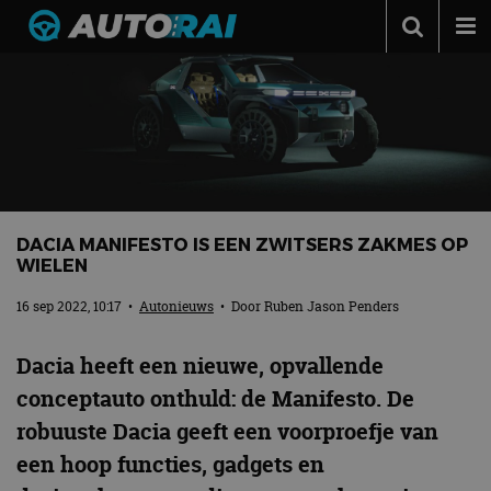
Autonieuws
Podcast
Autotests
Automerken
Adverteren
DACIA MANIFESTO IS EEN ZWITSERS ZAKMES OP
WIELEN
Contact
16 sep 2022, 10:17
•
Autonieuws
• Door
Ruben Jason Penders
MotorRAI.nl
Dacia heeft een nieuwe, opvallende
conceptauto onthuld: de Manifesto. De
robuuste Dacia geeft een voorproefje van
een hoop functies, gadgets en