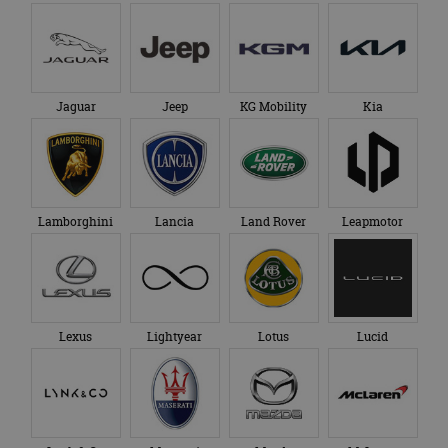
Jaguar
Jeep
KG Mobility
Kia
Lamborghini
Lancia
Land Rover
Leapmotor
Lexus
Lightyear
Lotus
Lucid