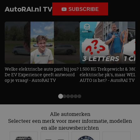
Naam
Vervaldatum
Omschrijv
Domein
AutoRAI.nl TV
SUBSCRIBE
cf_clearance
1 jaar
Deze cooki
Cloudflare,
gebruikt d
Inc.
CloudFlare
.autorai.nl
vertrouwd
te identific
beveiligin
op basis va
adres van 
te omzeilen
essentieel 
ondersteu
veiligheid 
website fun
Welke elektrische auto past bij jou?
1.500 KG Trekgewicht & 380
het bieden
beschermi
De EV Experience geeft antwoord
elektrische pk's, maar WELK
kwaadaard
op je vraag! - AutoRAI TV
AUTO is het? - AutoRAI TV
bezoekers.
CookieScriptConsent
4 weken 2
Deze cooki
CookieScript
dagen
gebruikt d
autorai.nl
Google Privacy Policy
Cookie-Scr
service om
cookievoo
Alle automerken
bezoekers 
onthouden.
Selecteer een merk voor meer informatie, modellen
banner van
Script.com 
en alle nieuwsberichten
noodzakeli
te werken.