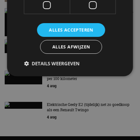
Carbon fibre op je laadkabel: nergens voor nodig,
en precies daarom geweldig
5 aug
ALLES ACCEPTEREN
Hennessey Blackbird krijgt atmosferische V8 en
ALLES AFWIJZEN
handbak: soms is eenvoud leuker
5 aug
DETAILS WEERGEVEN
Audi A2 e-Tron mikt op verbruik van 12,8 kWh
per 100 kilometer
4 aug
Strikt noodzakelijk
Prestatie
Targeting
Functioneel
Niet-geclassificeerd
Elektrische Geely E2 (tijdelijk) net zo goedkoop
Strikt noodzakelijke cookies maken de
als een Renault Twingo
kernfunctionaliteiten van de website mogelijk, zoals
4 aug
gebruikersaanmelding en accountbeheer. De
website kan niet goed worden gebruikt zonder de
strikt noodzakelijke cookies.
Aanbieder
/