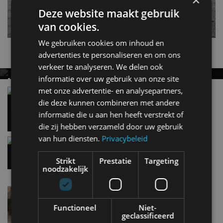
×
Deze website maakt gebruik
van cookies.
We gebruiken cookies om inhoud en
Nieuwste berichten
advertenties te personaliseren en om ons
verkeer te analyseren. We delen ook
informatie over uw gebruik van onze site
MET KORTING NAAR EV EXPERIENCE 2026?
met onze advertentie- en analysepartners,
AUTORAI REGELT HET!
Vergelijking: BMW iX3 vs Volvo EX60 – Welke
moet je hebben?
die deze kunnen combineren met andere
EV Experience 2026 van 24 tot 26 september
28 mei
informatie die u aan hen heeft verstrekt of
die zij hebben verzameld door uw gebruik
van hun diensten.
Privacybeleid
Gespot: een Chevrolet Corvette Z06
7 aug
Strikt
Prestatie
Targeting
noodzakelijk
Lamborghini Revuelto eert 60 jaar Miura met
speciale editie
Functioneel
Niet-
6 aug
geclassificeerd