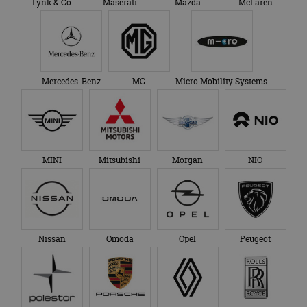
Lynk & Co
Maserati
Mazda
McLaren
Mercedes-Benz
MG
Micro Mobility Systems
MINI
Mitsubishi
Morgan
NIO
Nissan
Omoda
Opel
Peugeot