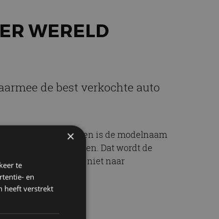
TER WERELD
 daarmee de best verkochte auto
×
een aantal andere landen is de modelnaam
 dat in 2014 moet komen. Dat wordt de
eur van Toyota echter niet naar
keer te
 blog van Toyota.
tentie- en
 heeft verstrekt