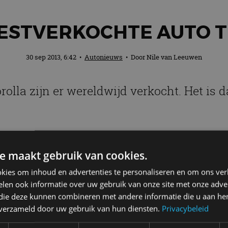
ESTVERKOCHTE AUTO 
30 sep 2013, 6:42
•
Autonieuws
• Door
Nile van Leeuwen
rolla zijn er wereldwijd verkocht. Het is
r geleden de scepter overgenomen van de Corolla. In 
ngs de eerste foto’s vrijgegeven van een nieuw model,
e maakt gebruik van cookies.
 zijn van een sedan. Dit model komt volgens de import
kies om inhoud en advertenties te personaliseren en om ons ver
oyota Corolla
. Over de historie is meer te lezen op het
len ook informatie over uw gebruik van onze site met onze adver
 die deze kunnen combineren met andere informatie die u aan hen
n verzameld door uw gebruik van hun diensten.
Privacybeleid
Corolla
Toyota