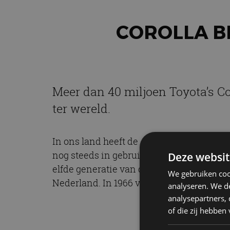
COROLLA B
Meer dan 40 miljoen Toyota’s Co
ter wereld.
In ons land heeft de Auris zo’n drie jaa
nog steeds in gebruik. Toyota heeft onla
Deze websit
elfde generatie van de Corolla. De foto’s
We gebruiken coo
Nederland. In 1966 verscheen de eerste
T
analyseren. We de
analysepartners,
of die zij hebbe