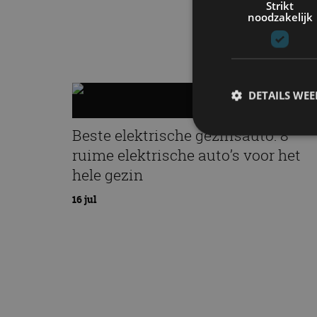
Strikt
noodzakelijk
DETAILS WE
Beste elektrische gezinsauto: 8
ruime elektrische auto’s voor het
S
hele gezin
Strikt noodzakelijke
16 jul
accountbeheer. De we
Naam
cf_clearance