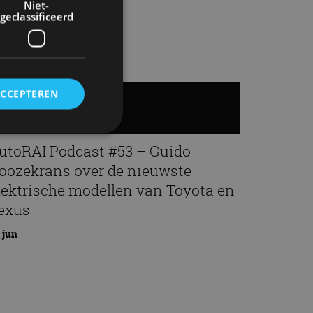
Niet-
geclassificeerd
ACCEPTEREN
utoRAI Podcast #53 – Guido
rd
oozekrans over de nieuwste
lektrische modellen van Toyota en
elding en
exus
 jun
ervice om
es van de bezoeker
unen van de
den van