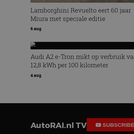
Lamborghini Revuelto eert 60 jaar
Miura met speciale editie
6 aug
Audi A2 e-Tron mikt op verbruik v
12,8 kWh per 100 kilometer
4 aug
AutoRAI.nl TV
SUBSCRIB