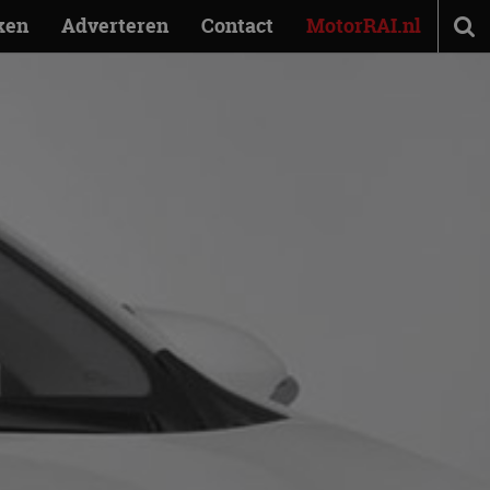
ken
Adverteren
Contact
MotorRAI.nl