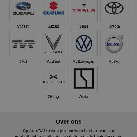
Subaru
Suzuki
Tesla
Toyota
TVR
VinFast
Volkswagen
Volvo
XPeng
Zeekr
Over ons
Op AutoRAI.nl vind je alles waar het hart van een
autoliefhebber sneller van gaat kloppen. In beeld én geluid,