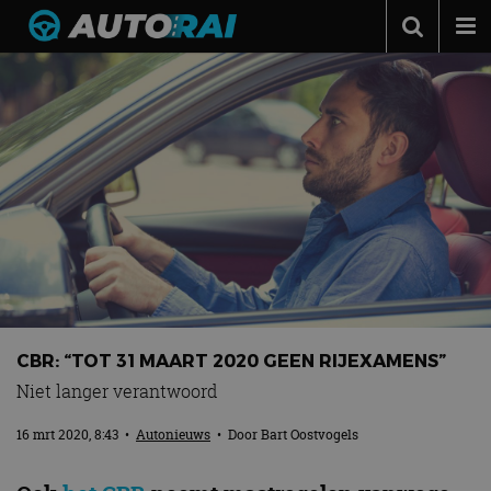
Autonieuws
Podcast
Autotests
Automerken
Adverteren
Contact
MotorRAI.nl
CBR: “TOT 31 MAART 2020 GEEN RIJEXAMENS”
Niet langer verantwoord
16 mrt 2020, 8:43
•
Autonieuws
• Door
Bart Oostvogels