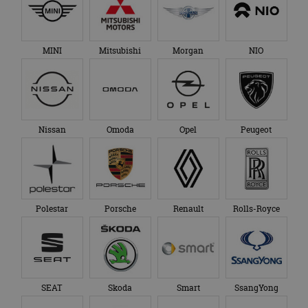
Google Analytics
genoemde website
om de sessiestatus
bezocht.
te behouden.
MINI
Mitsubishi
Morgan
NIO
Nissan
Omoda
Opel
Peugeot
Polestar
Porsche
Renault
Rolls-Royce
SEAT
Skoda
Smart
SsangYong