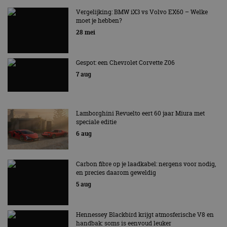
MET KORTING NAAR EV EXPERIENCE 2026?
AUTORAI REGELT HET!
Vergelijking: BMW iX3 vs Volvo EX60 – Welke
moet je hebben?
EV Experience 2026 van 24 tot 26 september
28 mei
Gespot: een Chevrolet Corvette Z06
7 aug
Lamborghini Revuelto eert 60 jaar Miura met
speciale editie
6 aug
Carbon fibre op je laadkabel: nergens voor nodig,
en precies daarom geweldig
5 aug
Hennessey Blackbird krijgt atmosferische V8 en
handbak: soms is eenvoud leuker