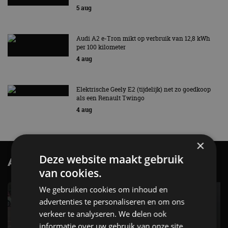
5 aug
Audi A2 e-Tron mikt op verbruik van 12,8 kWh
per 100 kilometer
4 aug
Elektrische Geely E2 (tijdelijk) net zo goedkoop
als een Renault Twingo
4 aug
×
Deze website maakt gebruik
AutoRAI.nl TV
SUBSCRIBE
van cookies.
We gebruiken cookies om inhoud en
advertenties te personaliseren en om ons
verkeer te analyseren. We delen ook
informatie over uw gebruik van onze site