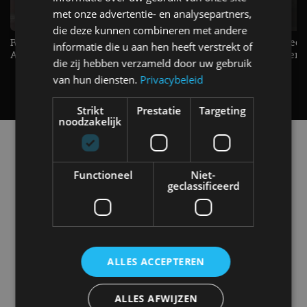
met onze advertentie- en analysepartners,
die deze kunnen combineren met andere
Raad jij onze nieuwe duurtester? -
De Renault Twingo heeft een
informatie die u aan hen heeft verstrekt of
AutoRAI TV
opvallende snelheidsmeter! -
die zij hebben verzameld door uw gebruik
AutoRAI TV
van hun diensten.
Privacybeleid
Strikt
Prestatie
Targeting
noodzakelijk
Alle automerken
Selecteer een merk voor meer informatie, modellen
en alle nieuwsberichten
Functioneel
Niet-
geclassificeerd
Abarth
Aiways
Alfa Romeo
Alpine
ALLES ACCEPTEREN
ALLES AFWIJZEN