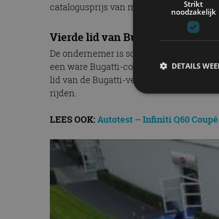
Strikt
catalogusprijs van maar liefst 3.427.615 
noodzakelijk
Vierde lid van Bugatti-verzameli
De ondernemer is sowieso een groot autol
een ware Bugatti-collectie, want een Vey
DETAILS WE
lid van de Bugatti-verzameling. Zoals me
rijden.
S
LEES OOK:
Autotest – Infiniti Q60 Coupé
Strikt noodzakelijke
accountbeheer. De we
Naam
cf_clearance