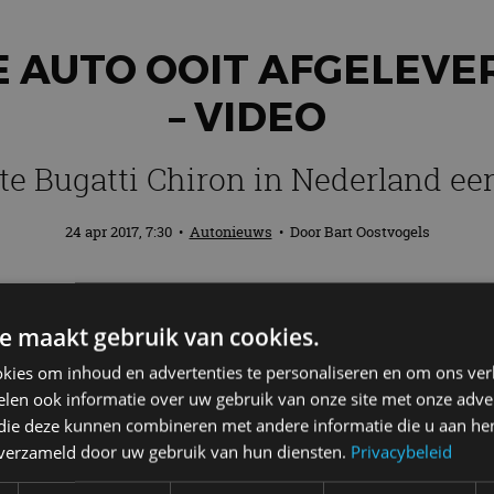
 AUTO OOIT AFGELEVE
– VIDEO
te Bugatti Chiron in Nederland een
24 apr 2017, 7:30
•
Autonieuws
• Door
Bart Oostvogels
erland breekt een record: het is de duur
e maakt gebruik van cookies.
 Onthoud daarom goed het volgende kente
kies om inhoud en advertenties te personaliseren en om ons ver
len ook informatie over uw gebruik van onze site met onze adver
n
 die deze kunnen combineren met andere informatie die u aan hen
s in handen van een bekende Rotterdamse ondernemer
n verzameld door uw gebruik van hun diensten.
Privacybeleid
e Bugatti Chiron. Vul het kenteken in op de website