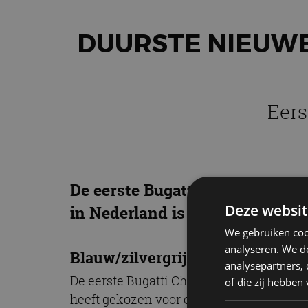
DUURSTE NIEUWE
Eers
De eerste Bugatti Chiron in Ned
Deze websit
in Nederland is geregistreerd.
We gebruiken coo
analyseren. We de
Blauw/zilvergrijze Bugatti Chiro
analysepartners,
De eerste Bugatti Chiron in Nederland i
of die zij hebbe
heeft gekozen voor een blauw/zilvergrijz