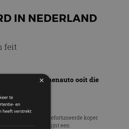
RD IN NEDERLAND
 feit
ste nieuwe personenauto ooit die
×
ken: NT-595-G.
keer te
tentie- en
 heeft verstrekt
 in elektronica. De gefortuneerde koper
 van de RDW en verschijnt een