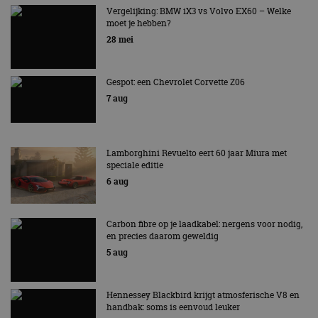
AUTORAI REGELT HET!
Vergelijking: BMW iX3 vs Volvo EX60 – Welke
moet je hebben?
EV Experience 2026 van 24 tot 26 september
28 mei
Gespot: een Chevrolet Corvette Z06
7 aug
Lamborghini Revuelto eert 60 jaar Miura met
speciale editie
6 aug
Carbon fibre op je laadkabel: nergens voor nodig,
en precies daarom geweldig
5 aug
Hennessey Blackbird krijgt atmosferische V8 en
handbak: soms is eenvoud leuker