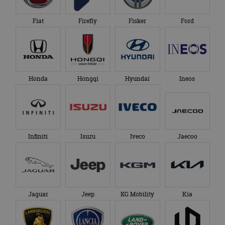
dagen
gebruikt d
autorai.nl
Google Privacy Policy
Cookie-Scr
service om
Fiat
Firefly
Fisker
Ford
cookievoo
bezoekers 
onthouden.
banner van
Script.com 
noodzakeli
te werken.
Honda
Hongqi
Hyundai
Ineos
Aanbieder
Naam
Vervaldatum
Omschrijvi
Aanbieder
/
Domein
Naam
Vervaldatum
Omschrijving
/
Domein
omx_consent
.autorai.nl
1 jaar
Infiniti
Isuzu
Iveco
Jaecoo
_ga
1 jaar 1
Deze cookienaam
Google
Aanbieder
/
Naam
Vervaldatum
Omschrijving
g_id_2026041511536766
autorai.nl
1 jaar
maand
is gekoppeld aan
LLC
Domein
Google Universal
.autorai.nl
Analytics - wat een
_fbp
2 maanden 4
Gebruikt door
Meta Platform
belangrijke update
weken
Facebook om een
Inc.
is van de meer
reeks
.autorai.nl
algemeen
advertentieproducten
gebruikte
te leveren, zoals
Jaguar
Jeep
KG Mobility
Kia
analyseservice van
realtime bieden van
Google. Deze
externe adverteerders
cookie wordt
gebruikt om uniek
_gcl_au
2 maanden 4
Deze cookie wordt
Google LLC