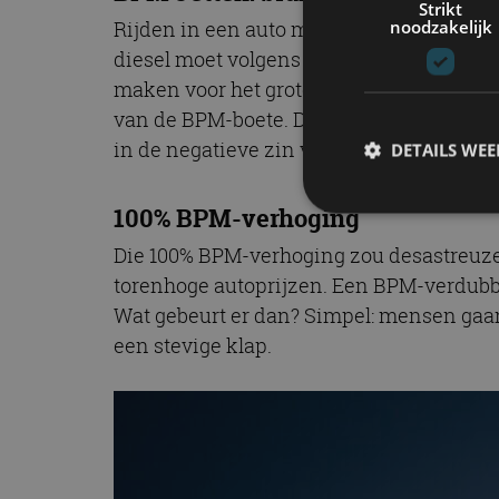
Strikt
noodzakelijk
Rijden in een auto met benzine- of dies
diesel moet volgens Minister Jetten voor
maken voor het grote publiek. Niet alle
van de BPM-boete. De reacties op sociale
in de negatieve zin van het woord.
DETAILS WE
100% BPM-verhoging
Die 100% BPM-verhoging zou desastreuze
S
torenhoge autoprijzen. Een BPM-verdubbe
Strikt noodzakelijke
Wat gebeurt er dan? Simpel: mensen gaan
accountbeheer. De we
een stevige klap.
Naam
cf_clearance