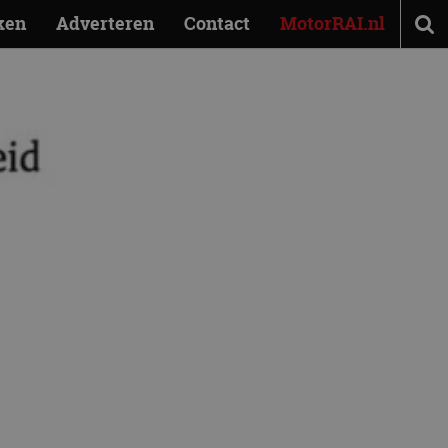
ken
Adverteren
Contact
MotorRAI.nl