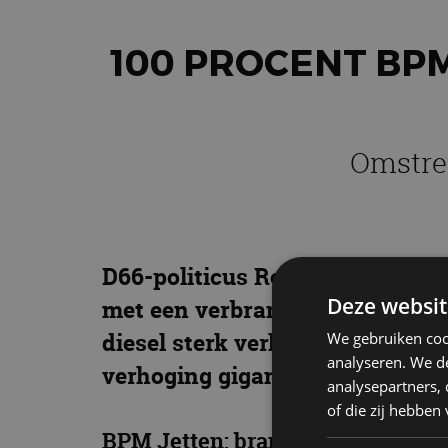
100 PROCENT BP
Omstred
D66-politicus Rob Jetten (minis
Deze websit
met een verbrandingsmotor om d
diesel sterk verhogen. De gevo
We gebruiken coo
analyseren. We de
verhoging gigantisch. We zetten
analysepartners,
of die zij hebbe
BPM Jetten: brandstofprijzen in 