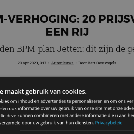
M-VERHOGING: 20 PRIJ
EEN RIJ
en BPM-plan Jetten: dit zijn de 
20 apr 2023, 9:17
•
Autonieuws
• Door
Bart Oostvogels
ter voor Klimaat en Energie) ziet brood 
e maakt gebruik van cookies.
e schatkist verder te spekken. Ook wil h
lgen voor de Nederlandse autoprijzen zi
kies om inhoud en advertenties te personaliseren en om ons ver
len ook informatie over uw gebruik van onze site met onze adver
 twintig voorbeelden op een rij van vols
 die deze kunnen combineren met andere informatie die u aan hen
n verzameld door uw gebruik van hun diensten.
Privacybeleid
2024 fors duurder