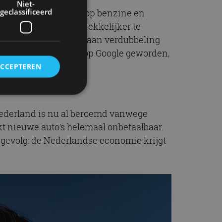
Niet-
geclassificeerd
024. Want de accijns op benzine en
ektrisch rijden aantrekkelijker te
stofprijzen, maar ook aan verdubbeling
en populaire zoekterm op Google geworden,
ACCEPTEREN
ederland is nu al beroemd vanwege
rd
t nieuwe auto’s helemaal onbetaalbaar.
elding en
gevolg: de Nederlandse economie krijgt
ervice om
es van de bezoeker
unen van de
den van