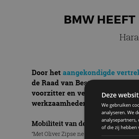
BMW HEEFT 
Hara
Door het
aangekondigde vertre
de Raad van Bestuur van BMW AG.
voorzitter en verlaat de Raad v
Deze websit
werkzaamheden over.
We gebruiken coo
analyseren. We de
analysepartners,
Mobiliteit van de toekomst
of die zij hebbe
“Met Oliver Zipse neemt een besluitvaard