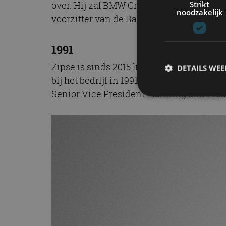
Strikt
over. Hij zal BMW Group nieuwe impulsen 
noodzakelijk
voorzitter van de Raad van Toezicht va
1991
Zipse is sinds 2015 lid van de Raad van 
DETAILS WE
bij het bedrijf in 1991 als trainee en b
Senior Vice President Planning and Prod
S
Strikt noodzakelijke
accountbeheer. De we
Naam
cf_clearance