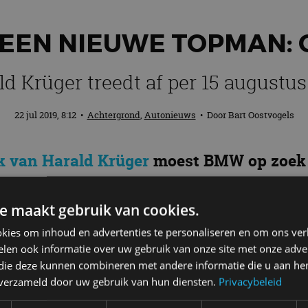
EEN NIEUWE TOPMAN: O
ld Krüger treedt af per 15 augustus
22 jul 2019, 8:12
•
Achtergrond
,
Autonieuws
• Door
Bart Oostvogels
k van Harald Krüger
moest BMW op zoek n
 Na overleg is de keuze gevallen op Oliv
an Bestuur per 15 augustus 2019. Op 16 a
e maakt gebruik van cookies.
kies om inhoud en advertenties te personaliseren en om ons ver
len ook informatie over uw gebruik van onze site met onze adver
 die deze kunnen combineren met andere informatie die u aan hen
n verzameld door uw gebruik van hun diensten.
Privacybeleid
ig strategische en analytische bestuurder de functie