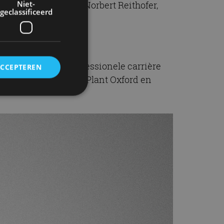
Niet-
ekomst”, aldus Dr. Norbert Reithofer,
geclassificeerd
 Hij begon zijn professionele carrière
ACCEPTEREN
er Managing Director Plant Oxford en
rd
elding en
ervice om
es van de bezoeker
unen van de
den van