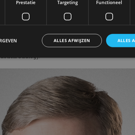
Prestatie
Targeting
Functioneel
geven voor het vormgeven van de mobiliteit van de to
n BMW AG.
Bestuur en momenteel verantwoordelijk voor productie.
ERGEVEN
ALLES AFWIJZEN
ALLES 
ekleedde daarna diverse managementfuncties, waarond
uction Strategy.
trikt noodzakelijk
Prestatie
Targeting
Functioneel
Niet-geclassificee
 cookies maken de kernfunctionaliteiten van de website mogelijk, zoals gebruikersaanm
bsite kan niet goed worden gebruikt zonder de strikt noodzakelijke cookies.
Aanbieder
/
Vervaldatum
Omschrijving
Domein
1 jaar
Deze cookie wordt gebruikt door de CloudFlare-s
Cloudflare,
vertrouwd webverkeer te identificeren en alle
Inc.
beveiligingsbeperkingen op basis van het IP-adr
.autorai.nl
te omzeilen. Het is essentieel voor het onderste
veiligheid van een website functies en in het bie
bescherming tegen kwaadaardige bezoekers.