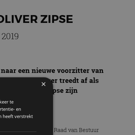
LIVER ZIPSE
 2019
aar een nieuwe voorzitter van
er Zipse. Krüger treedt af als
×
ugustus neemt Zipse zijn
keer te
tentie- en
 heeft verstrekt
 van voorzitter van de Raad van Bestuur