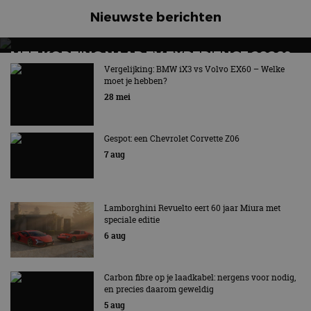
Nieuwste berichten
MET KORTING NAAR EV EXPERIENCE 2026?
AUTORAI REGELT HET!
Vergelijking: BMW iX3 vs Volvo EX60 – Welke
moet je hebben?
EV Experience 2026 van 24 tot 26 september
28 mei
Gespot: een Chevrolet Corvette Z06
7 aug
Lamborghini Revuelto eert 60 jaar Miura met
speciale editie
6 aug
Carbon fibre op je laadkabel: nergens voor nodig,
en precies daarom geweldig
5 aug