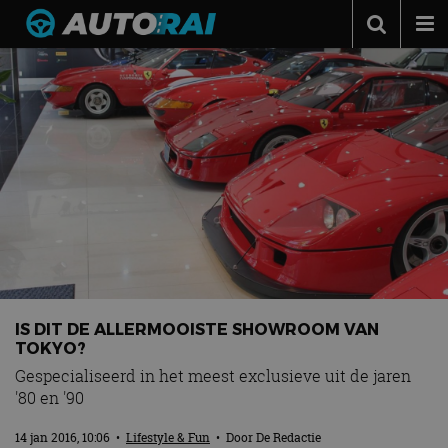
Autonieuws
Podcast
Autotests
Automerken
Adverteren
Contact
MotorRAI.nl
IS DIT DE ALLERMOOISTE SHOWROOM VAN
TOKYO?
Gespecialiseerd in het meest exclusieve uit de jaren
'80 en '90
14 jan 2016, 10:06
•
Lifestyle & Fun
• Door
De Redactie