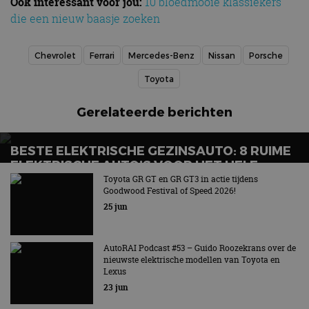
Ook interessant voor jou:
10 bloedmooie klassiekers
die een nieuw baasje zoeken
Chevrolet
Ferrari
Mercedes-Benz
Nissan
Porsche
Toyota
Gerelateerde berichten
BESTE ELEKTRISCHE GEZINSAUTO: 8 RUIME
ELEKTRISCHE AUTO’S VOOR HET HELE
GEZIN
Toyota GR GT en GR GT3 in actie tijdens
Goodwood Festival of Speed 2026!
Wat is de beste elektrische gezinsauto voor grote
25 jun
gezinnen?
AutoRAI Podcast #53 – Guido Roozekrans over de
nieuwste elektrische modellen van Toyota en
Lexus
23 jun