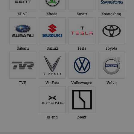
SEAT
Skoda
Smart
SsangYong
Subaru
Suzuki
Tesla
Toyota
TVR
VinFast
Volkswagen
Volvo
XPeng
Zeekr