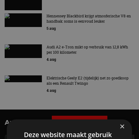
Hennessey Blackbird krijgt atmosferische V8 en
handbak: soms is eenvoud leuker
5 aug
Audi A2 e-Tron mikt op verbruik van 12,8 kWh
per 100 kilometer
4 aug
Elektrische Geely E2 (tijdelijk) net zo goedkoop
als een Renault Twingo
4 aug
AutoRAI.nl TV
SUBSCRIBE
×
Deze website maakt gebruik