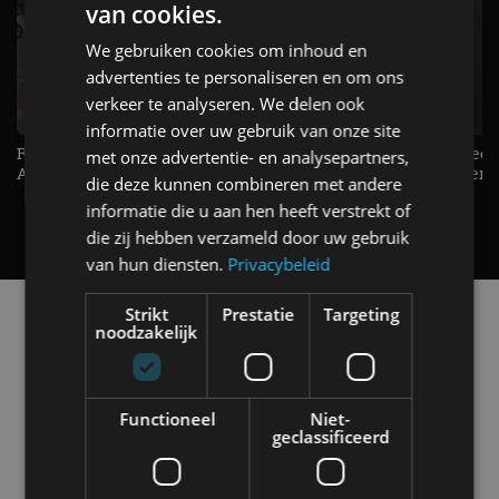
van cookies.
We gebruiken cookies om inhoud en
advertenties te personaliseren en om ons
verkeer te analyseren. We delen ook
informatie over uw gebruik van onze site
Raad jij onze nieuwe duurtester? -
De Renault Twingo heeft een
met onze advertentie- en analysepartners,
AutoRAI TV
opvallende snelheidsmeter! -
die deze kunnen combineren met andere
AutoRAI TV
informatie die u aan hen heeft verstrekt of
die zij hebben verzameld door uw gebruik
van hun diensten.
Privacybeleid
Alle automerken
Strikt
Prestatie
Targeting
noodzakelijk
Selecteer een merk voor meer informatie, modellen
en alle nieuwsberichten
Functioneel
Niet-
geclassificeerd
Abarth
Aiways
Alfa Romeo
Alpine