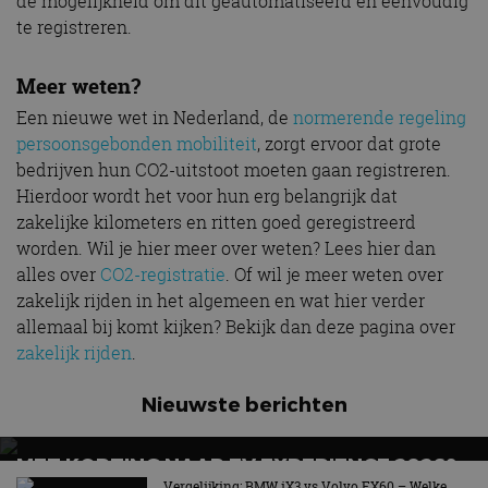
de mogelijkheid om dit geautomatiseerd en eenvoudig
te registreren.
Meer weten?
Een nieuwe wet in Nederland, de
normerende regeling
persoonsgebonden mobiliteit
, zorgt ervoor dat grote
bedrijven hun CO2-uitstoot moeten gaan registreren.
Hierdoor wordt het voor hun erg belangrijk dat
zakelijke kilometers en ritten goed geregistreerd
worden. Wil je hier meer over weten? Lees hier dan
alles over
CO2-registratie
. Of wil je meer weten over
zakelijk rijden in het algemeen en wat hier verder
allemaal bij komt kijken? Bekijk dan deze pagina over
zakelijk
rijden
.
Nieuwste berichten
MET KORTING NAAR EV EXPERIENCE 2026?
AUTORAI REGELT HET!
Vergelijking: BMW iX3 vs Volvo EX60 – Welke