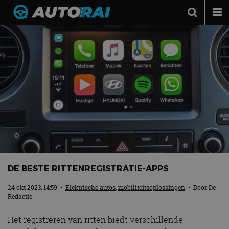
Autonieuws
Podcast
Autotests
Automerken
Adverteren
Contact
MotorRAI.nl
DE BESTE RITTENREGISTRATIE-APPS
24 okt 2023, 14:59
•
Elektrische autos
,
mobiliteitsoplossingen
• Door
De
Redactie
Het registreren van ritten biedt verschillende