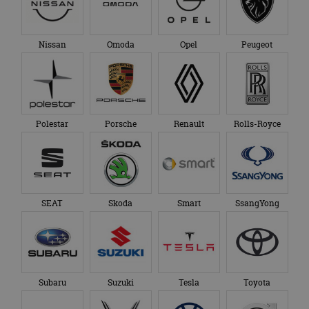
Nissan
Omoda
Opel
Peugeot
Polestar
Porsche
Renault
Rolls-Royce
SEAT
Skoda
Smart
SsangYong
Subaru
Suzuki
Tesla
Toyota