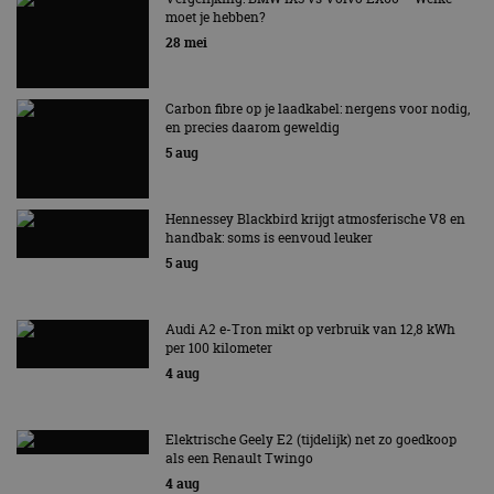
moet je hebben?
EV Experience 2026 van 24 tot 26 september
28 mei
Carbon fibre op je laadkabel: nergens voor nodig,
en precies daarom geweldig
5 aug
Hennessey Blackbird krijgt atmosferische V8 en
handbak: soms is eenvoud leuker
5 aug
Audi A2 e-Tron mikt op verbruik van 12,8 kWh
per 100 kilometer
4 aug
Elektrische Geely E2 (tijdelijk) net zo goedkoop
als een Renault Twingo
4 aug