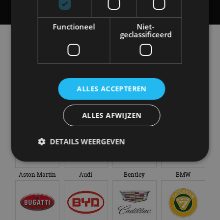
Functioneel
Niet-
geclassificeerd
Alle automerken
Selecteer een merk voor meer informatie, modellen
en alle nieuwsberichten
ALLES ACCEPTEREN
ALLES AFWIJZEN
Abarth
Aiways
Alfa Romeo
Alpine
DETAILS WEERGEVEN
Aston Martin
Audi
Bentley
BMW
Strikt noodzakelijk
Prestatie
Targeting
Functioneel
Niet-geclassificeerd
Strikt noodzakelijke cookies maken de