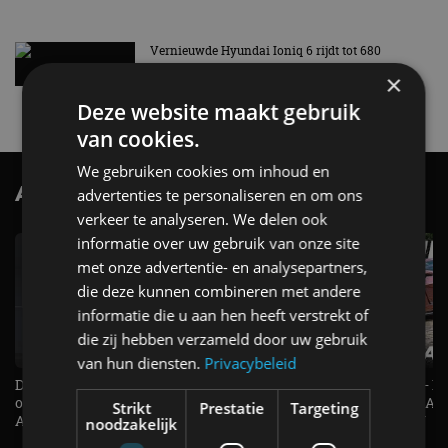
Vernieuwde Hyundai Ioniq 6 rijdt tot 680
kilometer en wordt goedkoper
×
4 aug
Deze website maakt gebruik
van cookies.
We gebruiken cookies om inhoud en
AutoRAI.nl TV
advertenties te personaliseren en om ons
SUBSCRIBE
verkeer te analyseren. We delen ook
informatie over uw gebruik van onze site
met onze advertentie- en analysepartners,
die deze kunnen combineren met andere
informatie die u aan hen heeft verstrekt of
die zij hebben verzameld door uw gebruik
van hun diensten.
Privacybeleid
De Renault Twingo heeft een
De perfecte (gezins)taxi? - 
opvallende snelheidsmeter! -
ES500e (2026) - REVIEW - AL
Strikt
Prestatie
Targeting
AutoRAI TV
UITGELEGD! - AutoRAI TV
noodzakelijk