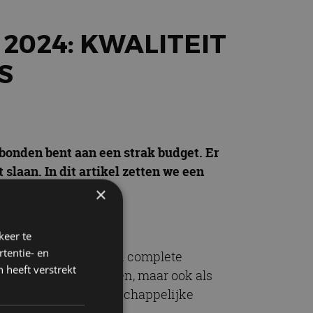
2024: KWALITEIT
S
bonden bent aan een strak budget. Er
slaan. In dit artikel zetten we een
×
keer te
tentie- en
 een uniek design, een complete
 heeft verstrekt
t benzinemotor krijgen, maar ook als
weedehands voor zeer schappelijke
.