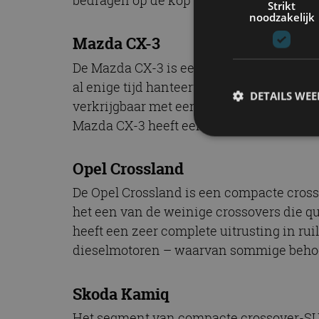
Strikt
noodzakelijk
Mazda CX-3
De Mazda CX-3 is een van de mooiste co
al enige tijd hanteert, komt zeer goed to
DETAILS WE
verkrijgbaar met een variatie aan voorui
Mazda CX-3 heeft een schappelijke nieuw
Opel Crossland
S
De Opel Crossland is een compacte crosso
Strikt noodzakelijke
accountbeheer. De we
het een van de weinige crossovers die q
heeft een zeer complete uitrusting in rui
Naam
dieselmotoren – waarvan sommige behoorl
cf_clearance
Skoda Kamiq
Het segment van compacte crossover-SUV