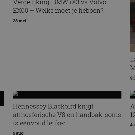
Vergelijking: BMW iX3 vs Volvo
EX60 – Welke moet je hebben?
28 mei
L
M
9:
Hennessey Blackbird krijgt
A
atmosferische V8 en handbak: soms
1
is eenvoud leuker
4 
5 aug