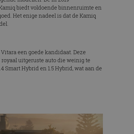
t.com-service om de
e Kamiq biedt voldoende binnenruimte en
De cookie-banner
 te werken.
goed. Het enige nadeel is dat de Kamiq
del.
chrijving
ytics - wat een
i Vitara een goede kandidaat. Deze
alyseservice van
e leveren, zoals
s te onderscheiden
 royaal uitgeruste auto die weinig te
s klant-ID. Het is
ebruikt om
.4 Smart Hybrid en 1.5 Hybrid, wat aan de
voor de
matie uit over hoe
rtenties die de
 bezocht.
sessiestatus te
matie uit over hoe
rtenties die de
 bezocht.