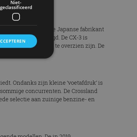
Niet-
geclassificeerd
odo-designtaal die de Japanse fabrikant
is minstens zo geslaagd. De CX-3 is
ACCEPTEREN
k de gebruikskosten te overzien zijn. De
rd
edt. Ondanks zijn kleine ‘voetafdruk’ is
elding en
an sommige concurrenten. De Crossland
brede selectie aan zuinige benzine- en
ervice om
es van de bezoeker
unen van de
den van
gende modellen. De in 2019