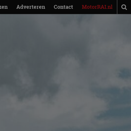
ken
Adverteren
Contact
MotorRAI.nl