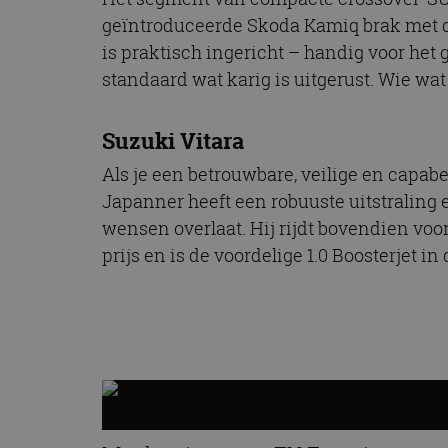
CookieScriptConse
geïntroduceerde Skoda Kamiq brak met di
is praktisch ingericht – handig voor het
standaard wat karig is uitgerust. Wie wat
Naam
Naam
omx_consent
Aanbiede
Suzuki Vitara
Naam
Domein
g_id_202604151153
_ga
Als je een betrouwbare, veilige en capab
_fbp
Meta Pla
Inc.
Japanner heeft een robuuste uitstraling e
.autorai.n
wensen overlaat. Hij rijdt bovendien voor
_gcl_au
Google L
.autorai.n
prijs en is de voordelige 1.0 Boosterjet in
_ga_SC6JKZPPKY
IDE
Google L
.doublecl