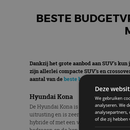
BESTE BUDGETVR
Dankzij het grote aanbod aan SUV’s kun 
zijn allerlei compacte SUV’s en crossover
aantal van de
beste budgetvriendelijke 
Deze websit
Hyundai Kona
We gebruiken coo
analyseren. We de
De Hyundai Kona is een uitstekende keuz
analysepartners,
uitrusting en is zeer betrouwbaar. Boven
of die zij hebbe
hybride of met een volledig elektrische a
bedragen op de kop te tikken. Al met al