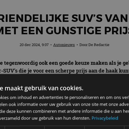
IENDELIJKE SUV’S VAN 
MET EEN GUNSTIGE PRIJ
20 dec 2024, 9:07
•
Autonieuws
• Door
De Redactie
je tegenwoordig ook een goede keuze maken als je ge
-SUV’s die je voor een scherpe prijs aan de haak kunt 
en betaalbare SUV’s
op een rijtje.
e maakt gebruik van cookies.
kies om inhoud en advertenties te personaliseren en om ons ver
len ook informatie over uw gebruik van onze site met onze adver
e als je een
betaalbare hybride SUV
zoekt. Hij heeft
 die deze kunnen combineren met andere informatie die u aan hen
dien is het een heel veelzijdige auto. Je kunt hem me
n verzameld door uw gebruik van hun diensten.
Privacybeleid
andrijflijn. Hij heeft een scherpe nieuwprijs en is t
 genoeg redenen om deze fraaie Koreaan te overwegen