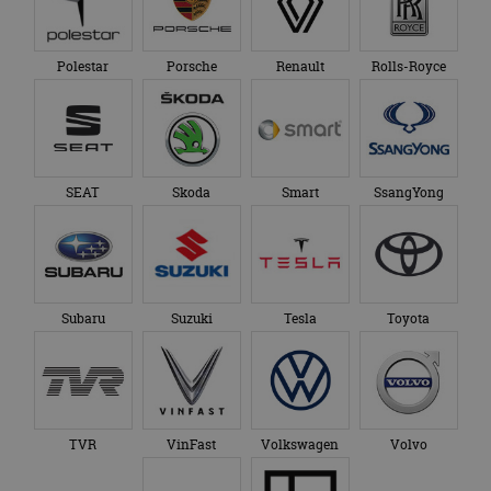
Polestar
Porsche
Renault
Rolls-Royce
SEAT
Skoda
Smart
SsangYong
Subaru
Suzuki
Tesla
Toyota
TVR
VinFast
Volkswagen
Volvo