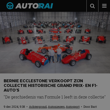
Autonieuws
Podcast
Autotests
Automerken
Adverteren
Contact
MotorRAI.nl
BERNIE ECCLESTONE VERKOOPT ZIJN
COLLECTIE HISTORISCHE GRAND PRIX- EN F1-
AUTO’S
"De geschiedenis van Formule 1 leeft in deze collectie"
9 dec 2024, 9:38
•
Achtergrond
,
Autonieuws
,
Autosport
• Door
Bart