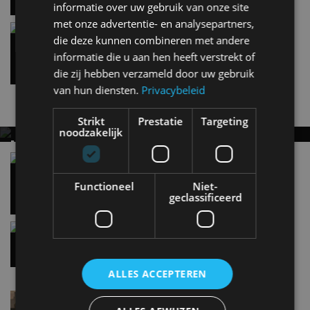
informatie over uw gebruik van onze site
met onze advertentie- en analysepartners,
Zo wordt synthetische brandstof gemaakt
die deze kunnen combineren met andere
15 jan
informatie die u aan hen heeft verstrekt of
die zij hebben verzameld door uw gebruik
van hun diensten.
Privacybeleid
Nieuwste berichten
Strikt
Prestatie
Targeting
noodzakelijk
MET KORTING NAAR EV EXPERIENCE 2026?
AUTORAI REGELT HET!
Vergelijking: BMW iX3 vs Volvo EX60 – Welke
moet je hebben?
EV Experience 2026 van 24 tot 26 september
Functioneel
Niet-
28 mei
geclassificeerd
Gespot: een Chevrolet Corvette Z06
15:38
ALLES ACCEPTEREN
Lamborghini Revuelto eert 60 jaar Miura met
speciale editie