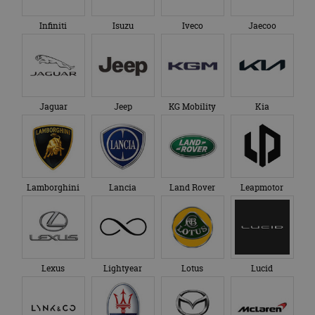
Infiniti
Isuzu
Iveco
Jaecoo
Jaguar
Jeep
KG Mobility
Kia
Lamborghini
Lancia
Land Rover
Leapmotor
Lexus
Lightyear
Lotus
Lucid