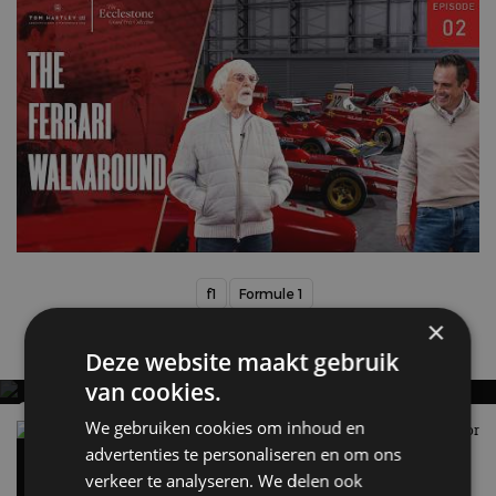
f1
Formule 1
×
Gerelateerde berichten
Deze website maakt gebruik
van cookies.
OFFICIEEL: F1-RACES BAHREIN EN SAUDI-
We gebruiken cookies om inhoud en
ARABIË GESCHRAPT
Dit is de Formule 1-auto van Max Verstappen voor
2026
advertenties te personaliseren en om ons
Kalender 2026 krimpt van 24 naar 22 Grands Prix
16 jan
verkeer te analyseren. We delen ook