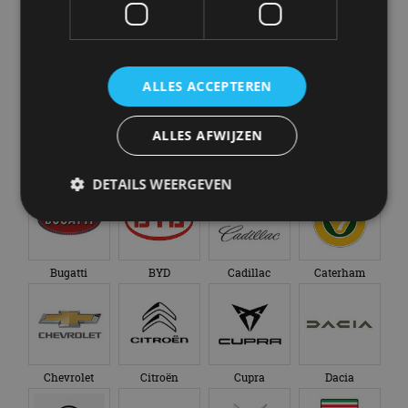
Abarth
Aiways
Alfa Romeo
Alpine
ALLES ACCEPTEREN
ALLES AFWIJZEN
Aston Martin
Audi
Bentley
BMW
DETAILS WEERGEVEN
Strikt noodzakelijk
Prestatie
Targeting
Bugatti
BYD
Cadillac
Caterham
Functioneel
Niet-geclassificeerd
Strikt noodzakelijke cookies maken de
kernfunctionaliteiten van de website mogelijk, zoals
gebruikersaanmelding en accountbeheer. De
website kan niet goed worden gebruikt zonder de
strikt noodzakelijke cookies.
Chevrolet
Citroën
Cupra
Dacia
Aanbieder
/