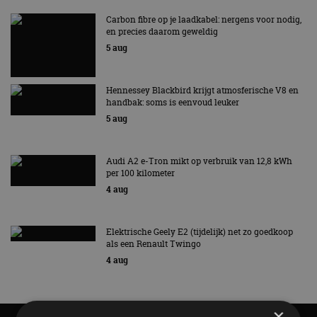
Carbon fibre op je laadkabel: nergens voor nodig,
en precies daarom geweldig
5 aug
Hennessey Blackbird krijgt atmosferische V8 en
handbak: soms is eenvoud leuker
5 aug
Audi A2 e-Tron mikt op verbruik van 12,8 kWh
per 100 kilometer
4 aug
Elektrische Geely E2 (tijdelijk) net zo goedkoop
als een Renault Twingo
4 aug
×