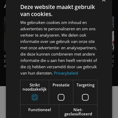
AutoRAI.nl TV
Deze website maakt gebruik
SUBSCRIBE
van cookies.
We gebruiken cookies om inhoud en
advertenties te personaliseren en om ons
verkeer te analyseren. We delen ook
informatie over uw gebruik van onze site
met onze advertentie- en analysepartners,
die deze kunnen combineren met andere
Welke elektrische auto past bij jou?
1.500 KG Trekgewicht & 380
informatie die u aan hen heeft verstrekt of
De EV Experience geeft antwoord
elektrische pk's, maar WELK
op je vraag! - AutoRAI TV
AUTO is het? - AutoRAI TV
die zij hebben verzameld door uw gebruik
van hun diensten.
Privacybeleid
Strikt
Prestatie
Targeting
noodzakelijk
Alle automerken
Selecteer een merk voor meer informatie, modellen
en alle nieuwsberichten
Functioneel
Niet-
geclassificeerd