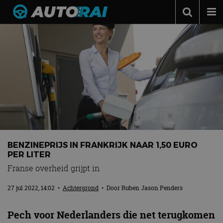
Autonieuws
Podcast
Autotests
Automerken
Adverteren
Contact
BENZINEPRIJS IN FRANKRIJK NAAR 1,50 EURO
MotorRAI.nl
PER LITER
Franse overheid grijpt in
27 jul 2022, 14:02
•
Achtergrond
• Door
Ruben Jason Penders
Pech voor Nederlanders die net terugkomen