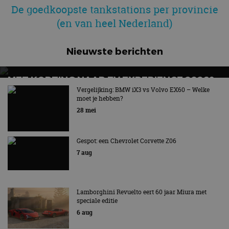
De goedkoopste tankstations per provincie
(en van heel Nederland)
Nieuwste berichten
MET KORTING NAAR EV EXPERIENCE 2026?
AUTORAI REGELT HET!
Vergelijking: BMW iX3 vs Volvo EX60 – Welke
moet je hebben?
EV Experience 2026 van 24 tot 26 september
28 mei
Gespot: een Chevrolet Corvette Z06
7 aug
Lamborghini Revuelto eert 60 jaar Miura met
speciale editie
6 aug