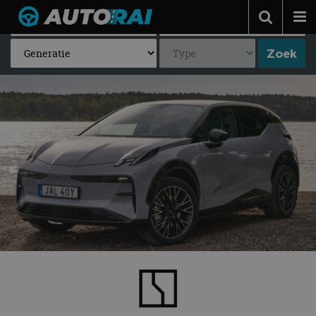
Autonieuws
Podcast
Autotests
Automerken
Adverteren
Contact
MotorRAI.nl