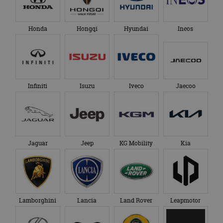
Honda
Hongqi
Hyundai
Ineos
Infiniti
Isuzu
Iveco
Jaecoo
Jaguar
Jeep
KG Mobility
Kia
Lamborghini
Lancia
Land Rover
Leapmotor