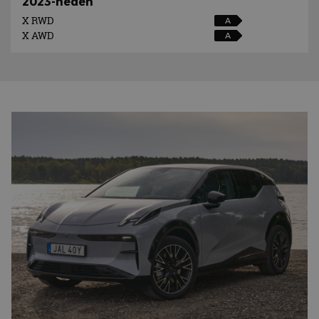
2023-heden
X RWD
A
X AWD
A