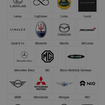
Lexus
Lightyear
Lotus
Lucid
Lynk & Co
Maserati
Mazda
McLaren
Mercedes-Benz
MG
Micro Mobility Systems
MINI
Mitsubishi
Morgan
NIO