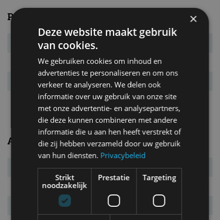
Prestaties
×
Deze website maakt gebruik
van cookies.
Systeemvermogen
200 kW (272 pk)
We gebruiken cookies om inhoud en
Systeemkoppel
343 Nm
advertenties te personaliseren en om ons
Acc. 0-100 km/u
5,6 s
verkeer te analyseren. We delen ook
informatie over uw gebruik van onze site
Topsnelheid
180 km/u
met onze advertentie- en analysepartners,
die deze kunnen combineren met andere
informatie die u aan hen heeft verstrekt of
Algemeen
die zij hebben verzameld door uw gebruik
van hun diensten.
Privacybeleid
Transmissie
vaste overbrenging
Strikt
Prestatie
Targeting
noodzakelijk
Carrosserietype
5-drs. SUV
Euro NCAP
5 sterren