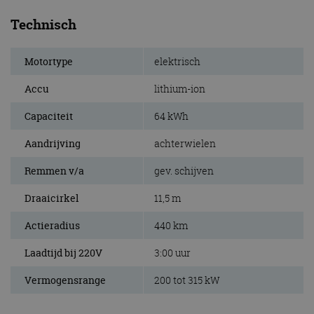
Technisch
Motortype
elektrisch
Accu
lithium-ion
Capaciteit
64 kWh
Aandrijving
achterwielen
Remmen v/a
gev. schijven
Draaicirkel
11,5 m
Actieradius
440 km
Laadtijd bij 220V
3:00 uur
Vermogensrange
200 tot 315 kW