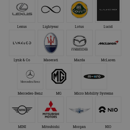
Lexus
Lightyear
Lotus
Lucid
Lynk & Co
Maserati
Mazda
McLaren
Mercedes-Benz
MG
Micro Mobility Systems
MINI
Mitsubishi
Morgan
NIO