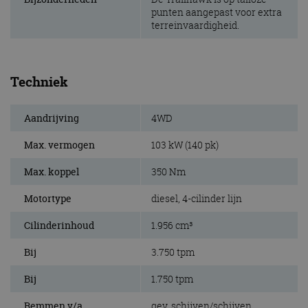
punten aangepast voor extra
terreinvaardigheid.
Techniek
Aandrijving
4WD
Max. vermogen
103 kW (140 pk)
Max. koppel
350 Nm
Motortype
diesel, 4-cilinder lijn
Cilinderinhoud
1.956 cm³
Bij
3.750 tpm
Bij
1.750 tpm
Remmen v/a
gev. schijven/schijven