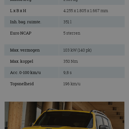
L x B x H
4.255 x 1.805 x 1.667 mm
Inh. bag. ruimte.
351 l
Euro NCAP
5 sterren
Max. vermogen
103 kW (140 pk)
Max. koppel
350 Nm
Acc. 0-100 km/u
9,8 s
Topsnelheid
196 km/u