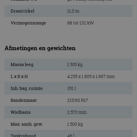
Draaicirkel
11,0 m
Vermogensrange
88 tot 132 kW
Afmetingen en gewichten
Massa leeg
1.505 kg
L x B x H
4.255 x 1.805 x 1.667 mm
Inh. bag. ruimte.
351 l
Bandenmaat
215/60 R17
Wielbasis
2.570 mm
Max. aanh. gew.
1.500 kg
Tankinhoud
48 l