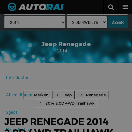
Autonieuws
Podcast
Autotests
Jeep Renegade
2014 - ...
Automerken
Adverteren
Contact
Introductie
MotorRAI.nl
Afbeeldingen
Merken
Jeep
Renegade
2014 2.0D 4WD Trailhawk
Specs
JEEP RENEGADE 2014
Vergelijkbaar