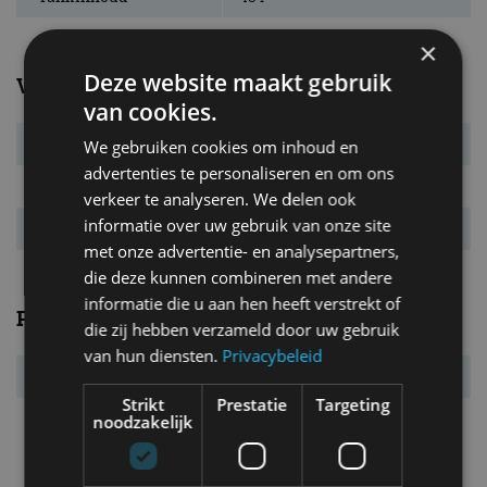
×
Deze website maakt gebruik
Verbruik
van cookies.
Verbr. gecomb.
6,6 l/100km
We gebruiken cookies om inhoud en
advertenties te personaliseren en om ons
CO₂-emissie
173 g/km
verkeer te analyseren. We delen ook
informatie over uw gebruik van onze site
Energielabel
G
met onze advertentie- en analysepartners,
die deze kunnen combineren met andere
informatie die u aan hen heeft verstrekt of
Prestaties
die zij hebben verzameld door uw gebruik
van hun diensten.
Privacybeleid
Acc. 0-100 km/u
9,8 s
Strikt
Prestatie
Targeting
Topsnelheid
196 km/u
noodzakelijk