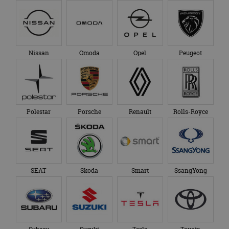
Nissan
Omoda
Opel
Peugeot
Polestar
Porsche
Renault
Rolls-Royce
SEAT
Skoda
Smart
SsangYong