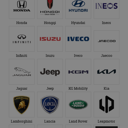
Honda
Hongqi
Hyundai
Ineos
Infiniti
Isuzu
Iveco
Jaecoo
Jaguar
Jeep
KG Mobility
Kia
Lamborghini
Lancia
Land Rover
Leapmotor