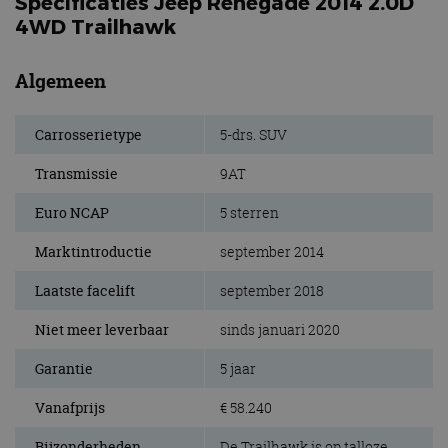
Specificaties Jeep Renegade 2014 2.0D
4WD Trailhawk
Algemeen
Carrosserietype
5-drs. SUV
Transmissie
9AT
Euro NCAP
5 sterren
Marktintroductie
september 2014
Laatste facelift
september 2018
Niet meer leverbaar
sinds januari 2020
Garantie
5 jaar
Vanafprijs
€ 58.240
Bijzonderheden
De Trailhawk is op talloze