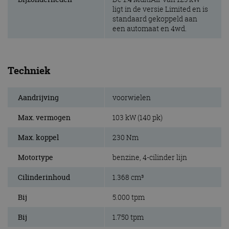
ligt in de versie Limited en is
standaard gekoppeld aan
een automaat en 4wd.
Techniek
Aandrijving
voorwielen
Max. vermogen
103 kW (140 pk)
Max. koppel
230 Nm
Motortype
benzine, 4-cilinder lijn
Cilinderinhoud
1.368 cm³
Bij
5.000 tpm
Bij
1.750 tpm