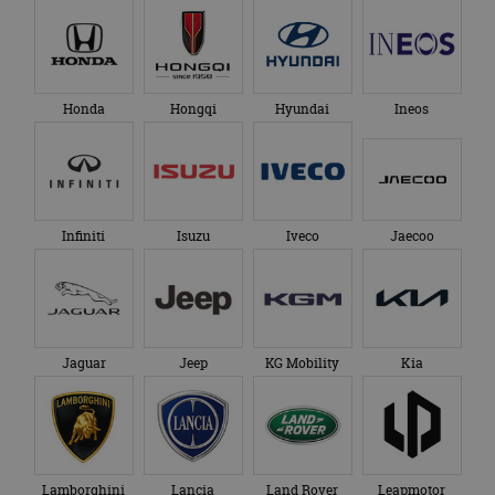
Honda
Hongqi
Hyundai
Ineos
Infiniti
Isuzu
Iveco
Jaecoo
Jaguar
Jeep
KG Mobility
Kia
Lamborghini
Lancia
Land Rover
Leapmotor