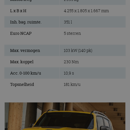
L x B x H
4.255 x 1.805 x 1.667 mm
Inh. bag. ruimte.
351 l
Euro NCAP
5 sterren
Max. vermogen
103 kW (140 pk)
Max. koppel
230 Nm
Acc. 0-100 km/u
10,9 s
Topsnelheid
181 km/u