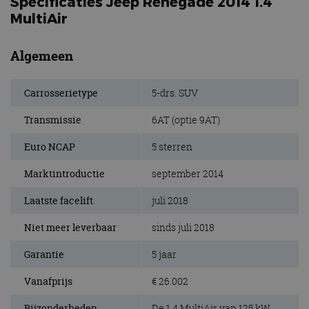
Specificaties Jeep Renegade 2014 1.4
MultiAir
Algemeen
Carrosserietype
5-drs. SUV
Transmissie
6AT (optie 9AT)
Euro NCAP
5 sterren
Marktintroductie
september 2014
Laatste facelift
juli 2018
Niet meer leverbaar
sinds juli 2018
Garantie
5 jaar
Vanafprijs
€ 26.002
Bijzonderheden
De 1.4 MultiAir van 125 kW