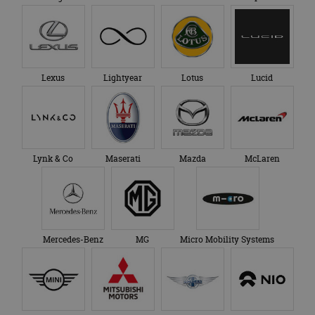
Lexus
Lightyear
Lotus
Lucid
Lynk & Co
Maserati
Mazda
McLaren
Mercedes-Benz
MG
Micro Mobility Systems