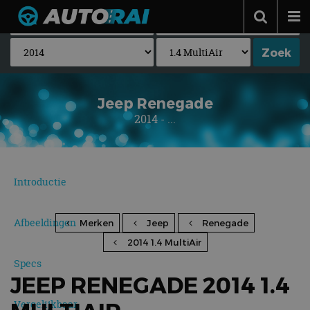
Autonieuws
Podcast
Autotests
Jeep Renegade
2014 - ...
Automerken
Adverteren
Contact
Introductie
MotorRAI.nl
Afbeeldingen
Merken
Jeep
Renegade
2014 1.4 MultiAir
Specs
JEEP RENEGADE 2014 1.4
Vergelijkbaar