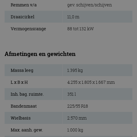
Remmen v/a
gev. schijven/schijven
Draaicirkel
11,0 m
Vermogensrange
88 tot 132 kW
Afmetingen en gewichten
Massa leeg
1.395 kg
L x B x H
4.255 x 1.805 x 1.667 mm
Inh. bag. ruimte.
351 l
Bandenmaat
225/55 R18
Wielbasis
2.570 mm
Max. aanh. gew.
1.000 kg