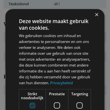
Tankinhoud
48 l
×
Deze website maakt gebruik
Verbruik
van cookies.
We gebruiken cookies om inhoud en
Verbr. gecomb.
6,0 l/100km
advertenties te personaliseren en om ons
CO₂-emissie
140 g/km
verkeer te analyseren. We delen ook
informatie over uw gebruik van onze site
Energielabel
E
met onze advertentie- en analysepartners,
die deze kunnen combineren met andere
informatie die u aan hen heeft verstrekt of
Prestaties
die zij hebben verzameld door uw gebruik
van hun diensten.
Privacybeleid
Acc. 0-100 km/u
10,9 s
Strikt
Prestatie
Targeting
noodzakelijk
Topsnelheid
181 km/u