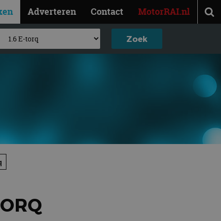
ken
Adverteren
Contact
MotorRAI.nl
q
TORQ