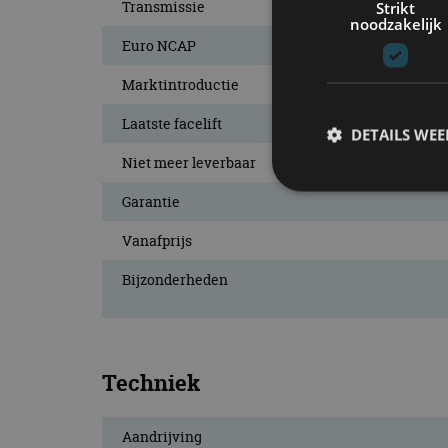
Transmissie
Strikt
noodzakelijk
Euro NCAP
Marktintroductie
Laatste facelift
DETAILS WE
Niet meer leverbaar
Garantie
S
Vanafprijs
Strikt noodzakelijke
Bijzonderheden
accountbeheer. De we
Naam
cf_clearance
Techniek
Aandrijving