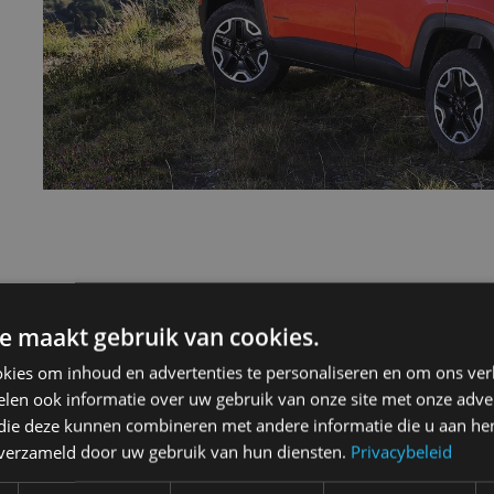
de 2014 1.6 E-torq
e maakt gebruik van cookies.
kies om inhoud en advertenties te personaliseren en om ons ver
len ook informatie over uw gebruik van onze site met onze adver
 die deze kunnen combineren met andere informatie die u aan hen
n verzameld door uw gebruik van hun diensten.
Privacybeleid
5-drs. SUV