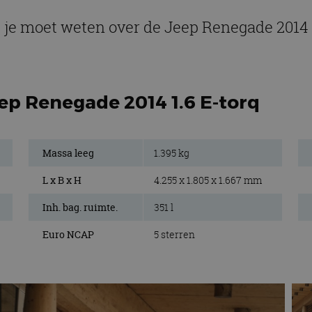
 je moet weten over de Jeep Renegade 2014 
ep Renegade 2014 1.6 E-torq
Massa leeg
1.395 kg
L x B x H
4.255 x 1.805 x 1.667 mm
Inh. bag. ruimte.
351 l
Euro NCAP
5 sterren