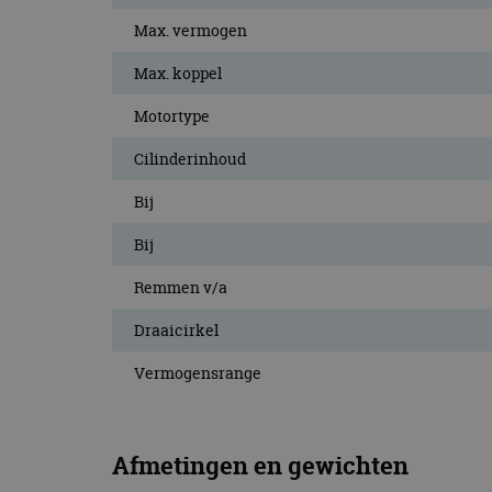
CookieScriptConse
Max. vermogen
Max. koppel
Naam
Motortype
Naam
omx_consent
Aanbiede
Naam
Cilinderinhoud
Domein
g_id_202604151153
_ga
_fbp
Meta Pla
Bij
Inc.
.autorai.n
Bij
_gcl_au
Google L
.autorai.n
Remmen v/a
_ga_SC6JKZPPKY
IDE
Google L
Draaicirkel
.doublecl
Vermogensrange
Afmetingen en gewichten