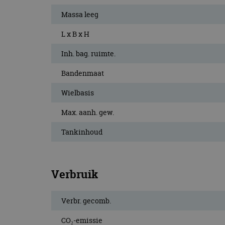
Massa leeg
L x B x H
Inh. bag. ruimte.
Bandenmaat
Wielbasis
Max. aanh. gew.
Tankinhoud
Verbruik
Verbr. gecomb.
CO₂-emissie