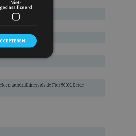
Niet-
geclassificeerd
ACCEPTEREN
rd
elding en
 en aandrijflijnen als de Fiat 500X. Beide
ervice om
es van de bezoeker
unen van de
den van