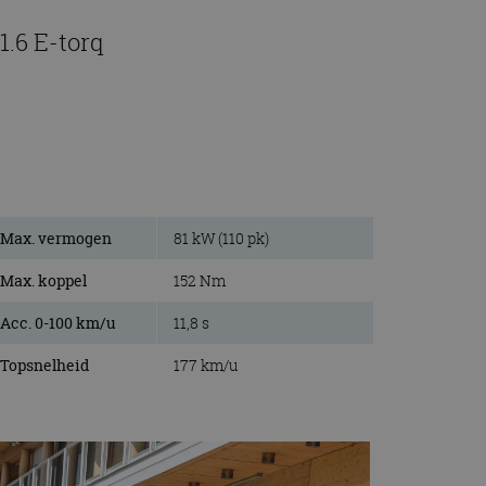
1.6 E-torq
Max. vermogen
81 kW (110 pk)
Max. koppel
152 Nm
Acc. 0-100 km/u
11,8 s
Topsnelheid
177 km/u