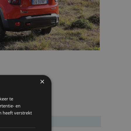
×
keer te
tentie- en
 heeft verstrekt