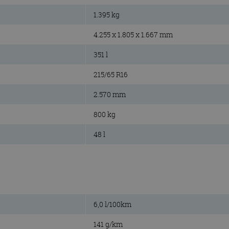
1.395 kg
4.255 x 1.805 x 1.667 mm
351 l
215/65 R16
2.570 mm
800 kg
48 l
6,0 l/100km
141 g/km