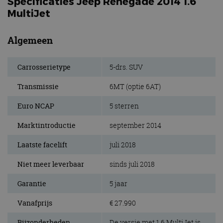
Specificaties Jeep Renegade 2014 1.6
MultiJet
Algemeen
Carrosserietype
5-drs. SUV
Transmissie
6MT (optie 6AT)
Euro NCAP
5 sterren
Marktintroductie
september 2014
Laatste facelift
juli 2018
Niet meer leverbaar
sinds juli 2018
Garantie
5 jaar
Vanafprijs
€ 27.990
Bijzonderheden
De versie met 1.6 MultiJet is