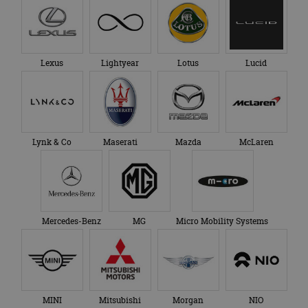
Lexus
Lightyear
Lotus
Lucid
Lynk & Co
Maserati
Mazda
McLaren
Mercedes-Benz
MG
Micro Mobility Systems
MINI
Mitsubishi
Morgan
NIO