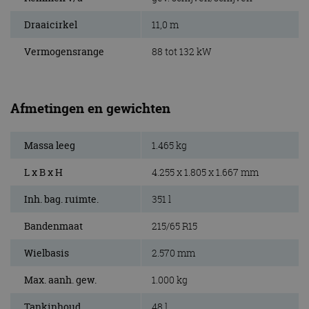
Draaicirkel
11,0 m
Vermogensrange
88 tot 132 kW
Afmetingen en gewichten
Massa leeg
1.465 kg
L x B x H
4.255 x 1.805 x 1.667 mm
Inh. bag. ruimte.
351 l
Bandenmaat
215/65 R15
Wielbasis
2.570 mm
Max. aanh. gew.
1.000 kg
Tankinhoud
48 l