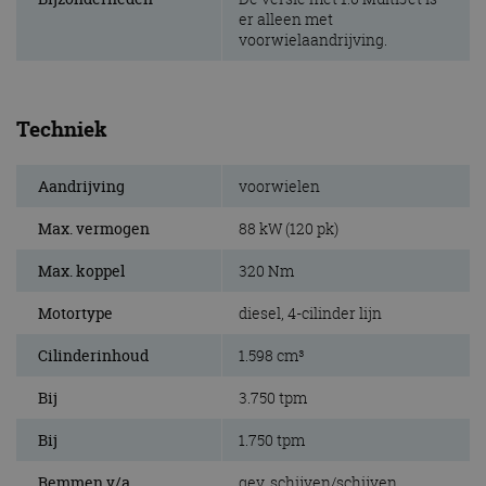
er alleen met
voorwielaandrijving.
Techniek
Aandrijving
voorwielen
Max. vermogen
88 kW (120 pk)
Max. koppel
320 Nm
Motortype
diesel, 4-cilinder lijn
Cilinderinhoud
1.598 cm³
Bij
3.750 tpm
Bij
1.750 tpm
Remmen v/a
gev. schijven/schijven