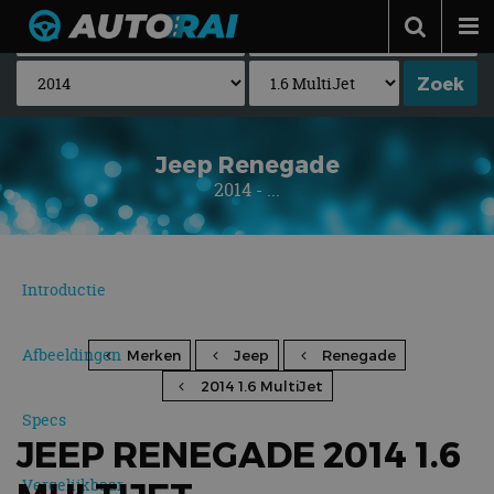
Autonieuws
Podcast
Autotests
Jeep Renegade
2014 - ...
Automerken
Adverteren
Contact
Introductie
MotorRAI.nl
Afbeeldingen
Merken
Jeep
Renegade
2014 1.6 MultiJet
Specs
JEEP RENEGADE 2014 1.6
Vergelijkbaar