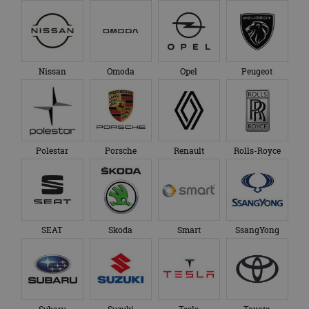
Nissan
Omoda
Opel
Peugeot
Polestar
Porsche
Renault
Rolls-Royce
SEAT
Skoda
Smart
SsangYong