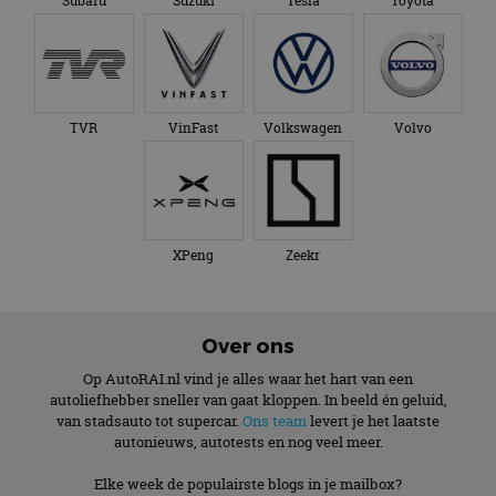
Subaru
Suzuki
Tesla
Toyota
TVR
VinFast
Volkswagen
Volvo
XPeng
Zeekr
Over ons
Op AutoRAI.nl vind je alles waar het hart van een
autoliefhebber sneller van gaat kloppen. In beeld én geluid,
van stadsauto tot supercar.
Ons team
levert je het laatste
autonieuws, autotests en nog veel meer.
Elke week de populairste blogs in je mailbox?