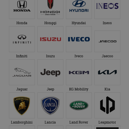
Honda
Hongqi
Hyundai
Ineos
Infiniti
Isuzu
Iveco
Jaecoo
Jaguar
Jeep
KG Mobility
Kia
Lamborghini
Lancia
Land Rover
Leapmotor