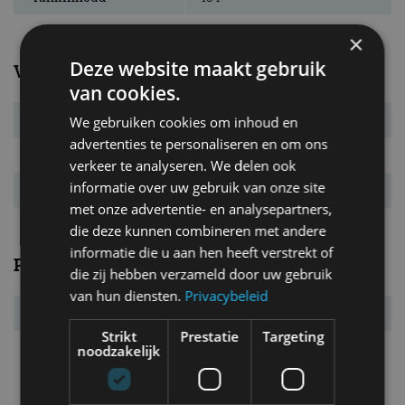
×
Deze website maakt gebruik
Verbruik
van cookies.
Verbr. gecomb.
4,4 l/100km
We gebruiken cookies om inhoud en
advertenties te personaliseren en om ons
CO₂-emissie
115 g/km
verkeer te analyseren. We delen ook
informatie over uw gebruik van onze site
Energielabel
F
met onze advertentie- en analysepartners,
die deze kunnen combineren met andere
informatie die u aan hen heeft verstrekt of
Prestaties
die zij hebben verzameld door uw gebruik
van hun diensten.
Privacybeleid
Acc. 0-100 km/u
10,2 s
Strikt
Prestatie
Targeting
Topsnelheid
178 km/u
noodzakelijk