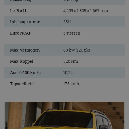
L x B x H
4.255 x 1.805 x 1.667 mm
Inh. bag. ruimte.
351 l
Euro NCAP
5 sterren
Max. vermogen
88 kW (120 pk)
Max. koppel
320 Nm
Acc. 0-100 km/u
10,2 s
Topsnelheid
178 km/u