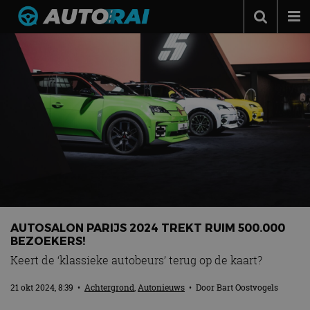
Autonieuws
Podcast
Autotests
Automerken
Adverteren
Contact
MotorRAI.nl
AUTOSALON PARIJS 2024 TREKT RUIM 500.000
BEZOEKERS!
Keert de ‘klassieke autobeurs’ terug op de kaart?
21 okt 2024, 8:39
•
Achtergrond
,
Autonieuws
• Door
Bart Oostvogels