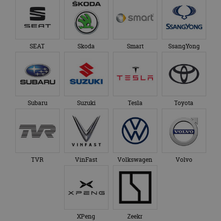
SEAT
Skoda
Smart
SsangYong
Subaru
Suzuki
Tesla
Toyota
TVR
VinFast
Volkswagen
Volvo
XPeng
Zeekr