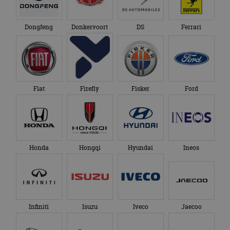
Dongfeng
Donkervoort
DS
Ferrari
Aanbieder
Naam
Vervaldatum
Omschrijvi
Aanbieder
/
Domein
Naam
Vervaldatum
Omschrijving
/
Domein
omx_consent
.autorai.nl
1 jaar
_ga
1 jaar 1
Deze cookienaam
Google
Aanbieder
/
Naam
Vervaldatum
Omschrijving
g_id_2026041511536766
autorai.nl
1 jaar
maand
is gekoppeld aan
LLC
Domein
Google Universal
.autorai.nl
Analytics - wat een
_fbp
2 maanden 4
Gebruikt door
Fiat
Firefly
Fisker
Ford
Meta Platform
belangrijke update
weken
Facebook om een
Inc.
is van de meer
reeks
.autorai.nl
algemeen
advertentieproducten
gebruikte
te leveren, zoals
analyseservice van
realtime bieden van
Google. Deze
externe adverteerders
cookie wordt
gebruikt om uniek
_gcl_au
2 maanden 4
Deze cookie wordt
Google LLC
Honda
Hongqi
Hyundai
Ineos
gebruikers te
weken
ingesteld door
.autorai.nl
onderscheiden
Doubleclick en voert
door een
informatie uit over
willekeurig
hoe de eindgebruiker
gegenereerd
de website gebruikt
nummer toe te
en over eventuele
wijzen als klant-ID.
advertenties die de
Het is opgenomen
eindgebruiker heeft
Infiniti
Isuzu
Iveco
Jaecoo
in elk
gezien voordat hij de
paginaverzoek op
genoemde website
een site en wordt
bezocht.
gebruikt om