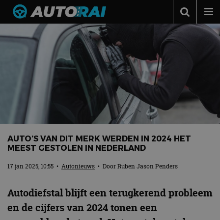
Autonieuws
Podcast
Autotests
Automerken
Adverteren
Contact
AUTO’S VAN DIT MERK WERDEN IN 2024 HET
MotorRAI.nl
MEEST GESTOLEN IN NEDERLAND
17 jan 2025, 10:55
•
Autonieuws
• Door
Ruben Jason Penders
Autodiefstal blijft een terugkerend probleem
en de cijfers van 2024 tonen een