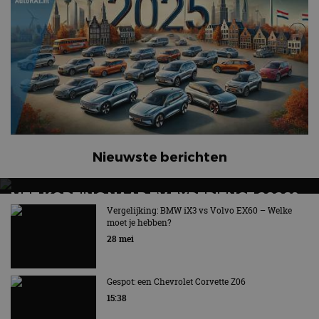
Nieuwste berichten
MET KORTING NAAR EV EXPERIENCE 2026?
AUTORAI REGELT HET!
Vergelijking: BMW iX3 vs Volvo EX60 – Welke
moet je hebben?
EV Experience 2026 van 24 tot 26 september
28 mei
Gespot: een Chevrolet Corvette Z06
15:38