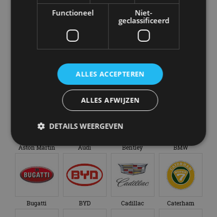
Functioneel
Niet-
Alle automerken
geclassificeerd
Selecteer een merk voor meer informatie, modellen
en alle nieuwsberichten
ALLES ACCEPTEREN
Abarth
Aiways
Alfa Romeo
Alpine
ALLES AFWIJZEN
DETAILS WEERGEVEN
Aston Martin
Audi
Bentley
BMW
Strikt noodzakelijk
Prestatie
Targeting
Functioneel
Niet-geclassificeerd
Strikt noodzakelijke cookies maken de
Bugatti
BYD
Cadillac
Caterham
kernfunctionaliteiten van de website mogelijk, zoals
gebruikersaanmelding en accountbeheer. De