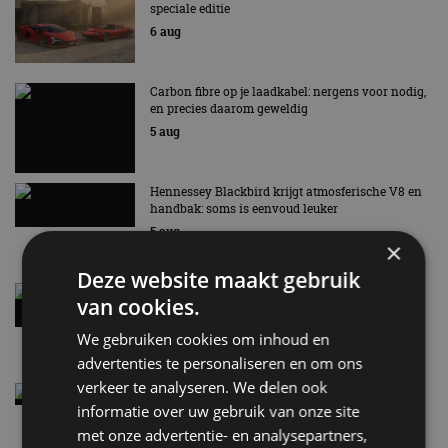
speciale editie
6 aug
Carbon fibre op je laadkabel: nergens voor nodig,
en precies daarom geweldig
5 aug
Hennessey Blackbird krijgt atmosferische V8 en
handbak: soms is eenvoud leuker
5 aug
×
Deze website maakt gebruik
Audi A2 e-Tron mikt op verbruik van 12,8 kWh
van cookies.
per 100 kilometer
4 aug
We gebruiken cookies om inhoud en
advertenties te personaliseren en om ons
verkeer te analyseren. We delen ook
Elektrische Geely E2 (tijdelijk) net zo goedkoop
als een Renault Twingo
informatie over uw gebruik van onze site
4 aug
met onze advertentie- en analysepartners,