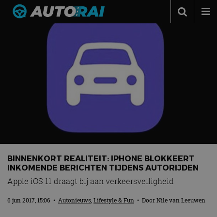
Autonieuws
Podcast
Autotests
Automerken
Adverteren
Contact
MotorRAI.nl
BINNENKORT REALITEIT: IPHONE BLOKKEERT
INKOMENDE BERICHTEN TIJDENS AUTORIJDEN
Apple iOS 11 draagt bij aan verkeersveiligheid
6 jun 2017, 15:06
•
Autonieuws
,
Lifestyle & Fun
• Door
Nile van Leeuwen