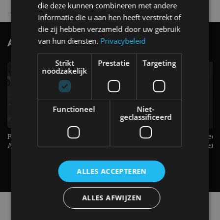
die deze kunnen combineren met andere
informatie die u aan hen heeft verstrekt of
die zij hebben verzameld door uw gebruik
van hun diensten.
Privacybeleid
AutoRAI.nl TV
SUBSCRIBE
Strikt
Prestatie
Targeting
noodzakelijk
Functioneel
Niet-
geclassificeerd
Raad jij onze nieuwe duurtester? -
De Renault Twingo heeft een
AutoRAI TV
opvallende snelheidsmeter! -
AutoRAI TV
ALLES ACCEPTEREN
ALLES AFWIJZEN
Alle automerken
Selecteer een merk voor meer informatie, modellen