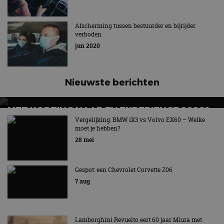
Afscherming tussen bestuurder en bijrijder
verboden
jun 2020
Nieuwste berichten
MET KORTING NAAR EV EXPERIENCE 2026?
AUTORAI REGELT HET!
Vergelijking: BMW iX3 vs Volvo EX60 – Welke
moet je hebben?
EV Experience 2026 van 24 tot 26 september
28 mei
Gespot: een Chevrolet Corvette Z06
7 aug
Lamborghini Revuelto eert 60 jaar Miura met