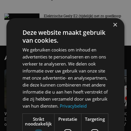
Elektrische Geely E2 (tijdelijk) net zo goedkoop
als een Renault Twingo
×
4 aug
Deze website maakt gebruik
van cookies.
We gebruiken cookies om inhoud en
AutoRAI.nl TV
advertenties te personaliseren en om ons
SUBSCRIBE
verkeer te analyseren. We delen ook
informatie over uw gebruik van onze site
met onze advertentie- en analysepartners,
die deze kunnen combineren met andere
informatie die u aan hen heeft verstrekt of
die zij hebben verzameld door uw gebruik
van hun diensten.
Privacybeleid
Welke elektrische auto past bij jou?
1.500 KG Trekgewicht & 380
De EV Experience geeft antwoord
elektrische pk's, maar WELK
Strikt
Prestatie
Targeting
noodzakelijk
op je vraag! - AutoRAI TV
AUTO is het? - AutoRAI TV