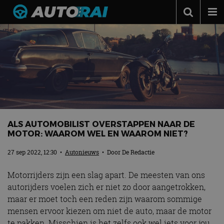
Autonieuws
Podcast
Autotests
Automerken
Adverteren
ALS AUTOMOBILIST OVERSTAPPEN NAAR DE
Contact
MOTOR: WAAROM WEL EN WAAROM NIET?
MotorRAI.nl
27 sep 2022, 12:30
•
Autonieuws
• Door
De Redactie
Motorrijders zijn een slag apart. De meesten van ons
autorijders voelen zich er niet zo door aangetrokken,
maar er moet toch een reden zijn waarom sommige
mensen ervoor kiezen om niet de auto, maar de motor
te pakken. Misschien is het zelfs ook wel iets voor jou.