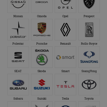
Nissan
Omoda
Opel
Peugeot
Polestar
Porsche
Renault
Rolls-Royce
SEAT
Skoda
Smart
SsangYong
Subaru
Suzuki
Tesla
Toyota