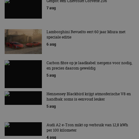
Gespot: een Chevrolet Corvette Z06
7 aug
Lamborghini Revuelto eert 60 jaar Miura met
speciale editie
6 aug
Carbon fibre op je laadkabel: nergens voor nodig,
en precies daarom geweldig
5 aug
Hennessey Blackbird krijgt atmosferische V8 en
handbak: soms is eenvoud leuker
5 aug
Audi A2 e-Tron mikt op verbruik van 12,8 kWh
per 100 kilometer
4 aug