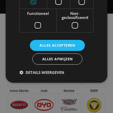
Functioneel
Niet-
geclassificeerd
Alle automerken
Selecteer een merk voor meer informatie, modellen
en alle nieuwsberichten
ALLES ACCEPTEREN
ALLES AFWIJZEN
Abarth
Aiways
Alfa Romeo
Alpine
DETAILS WEERGEVEN
Aston Martin
Audi
Bentley
BMW
Strikt noodzakelijk
Prestatie
Targeting
Functioneel
Niet-geclassificeerd
Strikt noodzakelijke cookies maken de