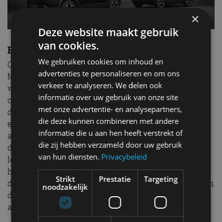
×
Deze website maakt gebruik
van cookies.
Edition R
We gebruiken cookies om inhoud en
Om de terugkeer van de rotatiemotor te vieren, komt
advertenties te personaliseren en om ons
Mazda met de Edition R. Mazda was de eerste ter
verkeer te analyseren. We delen ook
wereld die de rotatiemotor met twee rotors tot een
informatie over uw gebruik van onze site
commercieel succes wist te maken. Kenmerken van
met onze advertentie- en analysepartners,
de Mazda MX-30 R-EV Edition R zijn de exclusieve
die deze kunnen combineren met andere
exterieurkleur in Jet Black met een Maroon Rouge
informatie die u aan hen heeft verstrekt of
afwerking langs het dak. Een subtiele verwijzing naar
die zij hebben verzameld door uw gebruik
de eerste auto van Mazda, de Mazda R360, die ook
van hun diensten.
Privacybeleid
leverbaar was met een ‘Maroon Rouge’ afwerking van
het dak. De Edition R krijgt ook unieke
Strikt
Prestatie
Targeting
designelementen mee, zoals een rotorvormig embleem
noodzakelijk
dat in de vloermatten is genaaid en in reliëf is
aangebracht op de hoofdsteunen van de stoelen.