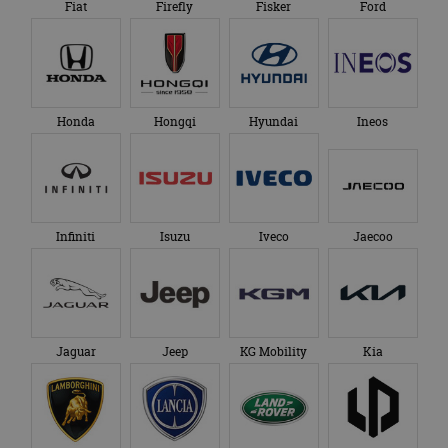
Fiat
Firefly
Fisker
Ford
Honda
Hongqi
Hyundai
Ineos
Infiniti
Isuzu
Iveco
Jaecoo
Jaguar
Jeep
KG Mobility
Kia