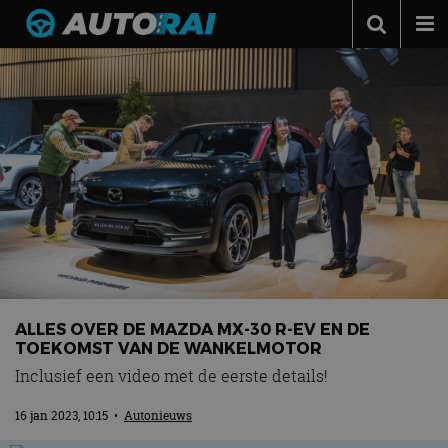
Autonieuws
Podcast
Autotests
Automerken
Adverteren
Contact
MotorRAI.nl
ALLES OVER DE MAZDA MX-30 R-EV EN DE
TOEKOMST VAN DE WANKELMOTOR
Inclusief een video met de eerste details!
16 jan 2023, 10:15
•
Autonieuws