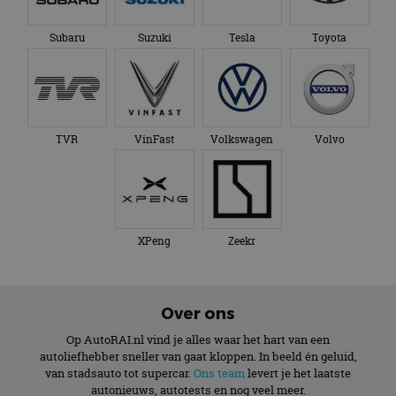
Subaru
Suzuki
Tesla
Toyota
TVR
VinFast
Volkswagen
Volvo
XPeng
Zeekr
Over ons
Op AutoRAI.nl vind je alles waar het hart van een
autoliefhebber sneller van gaat kloppen. In beeld én geluid,
van stadsauto tot supercar.
Ons team
levert je het laatste
autonieuws, autotests en nog veel meer.