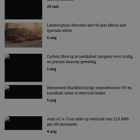
strikt noodzakelijke cookies.
EV Experience 2026 van 24 tot 26 september
28 mei
Aanbieder
/
Naam
Vervaldatum
Omschrijv
Domein
cf_clearance
1 jaar
Deze cooki
Cloudflare,
Lamborghini Revuelto eert 60 jaar Miura met
gebruikt d
Inc.
speciale editie
CloudFlare
.autorai.nl
6 aug
vertrouwd
te identific
beveiligin
op basis va
adres van 
Carbon fibre op je laadkabel: nergens voor nodig,
te omzeilen
en precies daarom geweldig
essentieel 
ondersteu
5 aug
veiligheid 
website fun
het bieden
beschermi
Hennessey Blackbird krijgt atmosferische V8 en
kwaadaard
handbak: soms is eenvoud leuker
bezoekers.
5 aug
CookieScriptConsent
4 weken 2
Deze cooki
CookieScript
dagen
gebruikt d
autorai.nl
Google Privacy Policy
Cookie-Scr
service om
Audi A2 e-Tron mikt op verbruik van 12,8 kWh
cookievoo
per 100 kilometer
bezoekers 
onthouden.
4 aug
banner van
Script.com 