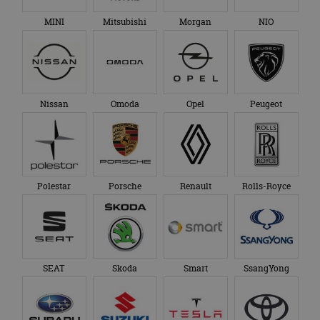
MINI
Mitsubishi
Morgan
NIO
Nissan
Omoda
Opel
Peugeot
Polestar
Porsche
Renault
Rolls-Royce
SEAT
Skoda
Smart
SsangYong