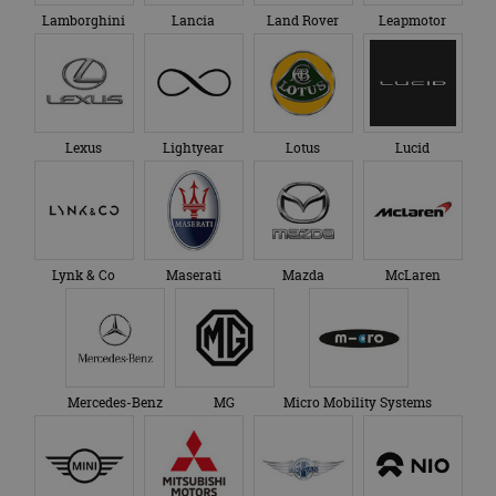
Lamborghini
Lancia
Land Rover
Leapmotor
Lexus
Lightyear
Lotus
Lucid
Lynk & Co
Maserati
Mazda
McLaren
Mercedes-Benz
MG
Micro Mobility Systems