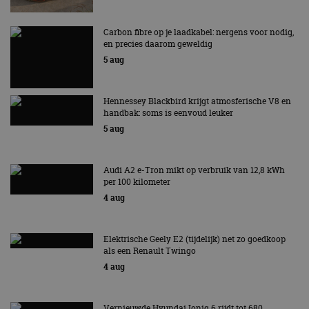
Carbon fibre op je laadkabel: nergens voor nodig,
en precies daarom geweldig
5 aug
Hennessey Blackbird krijgt atmosferische V8 en
handbak: soms is eenvoud leuker
5 aug
Audi A2 e-Tron mikt op verbruik van 12,8 kWh
per 100 kilometer
4 aug
Elektrische Geely E2 (tijdelijk) net zo goedkoop
als een Renault Twingo
4 aug
Vernieuwde Hyundai Ioniq 6 rijdt tot 680