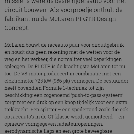
missie: ‘s werelds beste rijdersauto voor het
circuit bouwen. Als voorproefje onthult de
fabrikant nu de McLaren P1 GTR Design
Concept.
McLaren bouwt de raceauto puur voor circuitgebruik
en houdt dus geen rekening met de wetten voor de
weg en het verkeer, die normaliter veel beperkingen
opleggen. De P1 GTR is de krachtigste McLaren tot nu
toe. De V8-motor produceert in combinatie met een
elektromotor 725 kW (986 pk) vermogen. De bestuurder
heeft bovendien Formule 1-techniek tot zijn
beschikking: een zogenoemd ‘push-to-pass-systeem’
zorgt met een druk op een knop tijdelijk voor een extra
trekkracht. Een splitter – een spoilerrand zoals die ook
op raceauto’s in de GT-klasse wordt gemonteerd – en
opnieuw vormgegeven radiateuropeningen,
aerodynamische flaps en een grote beweegbare