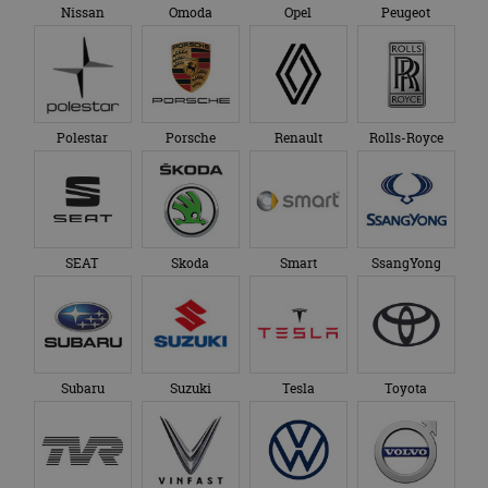
Google Analytics
genoemde website
Nissan
Omoda
Opel
Peugeot
om de sessiestatus
bezocht.
te behouden.
Polestar
Porsche
Renault
Rolls-Royce
SEAT
Skoda
Smart
SsangYong
Subaru
Suzuki
Tesla
Toyota