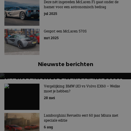
HET F1-PODIUM?
Deze nét ingereden McLaren F1 gaat onder de
hamer voor een astronomisch bedrag
Officieel onderdeel van McLaren
jul 2025
Gespot: een McLaren 570S
mrt 2025
Nieuwste berichten
MET KORTING NAAR EV EXPERIENCE 2026?
AUTORAI REGELT HET!
Vergelijking: BMW iX3 vs Volvo EX60 – Welke
moet je hebben?
EV Experience 2026 van 24 tot 26 september
28 mei
Lamborghini Revuelto eert 60 jaar Miura met
speciale editie
6 aug