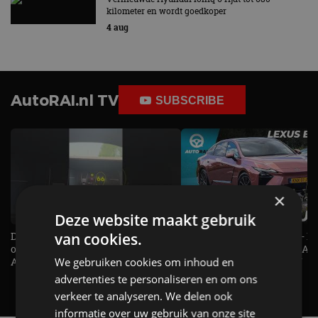
kilometer en wordt goedkoper
4 aug
AutoRAI.nl TV
SUBSCRIBE
×
Deze website maakt gebruik
van cookies.
De Renault Twingo heeft een
De perfecte (gezins)taxi? - 
opvallende snelheidsmeter! -
ES500e (2026) - REVIEW - AL
We gebruiken cookies om inhoud en
AutoRAI TV
UITGELEGD! - AutoRAI TV
advertenties te personaliseren en om ons
verkeer te analyseren. We delen ook
informatie over uw gebruik van onze site