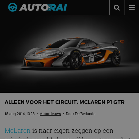
Autonieuws
Podcast
Autotests
Automerken
Adverteren
Contact
MotorRAI.nl
ALLEEN VOOR HET CIRCUIT: MCLAREN P1 GTR
18 aug 2014, 13:28
•
Autonieuws
• Door
De Redactie
McLaren
is naar eigen zeggen op een