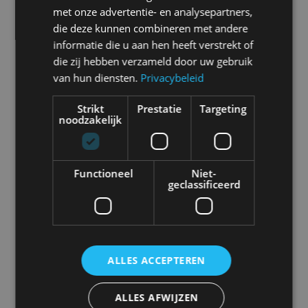
met onze advertentie- en analysepartners,
Alle automerken
die deze kunnen combineren met andere
Selecteer een merk voor meer informatie, modellen
informatie die u aan hen heeft verstrekt of
en alle nieuwsberichten
die zij hebben verzameld door uw gebruik
van hun diensten.
Privacybeleid
Strikt
Prestatie
Targeting
noodzakelijk
Abarth
Aiways
Alfa Romeo
Alpine
Functioneel
Niet-
geclassificeerd
Aston Martin
Audi
Bentley
BMW
ALLES ACCEPTEREN
Bugatti
BYD
Cadillac
Caterham
ALLES AFWIJZEN