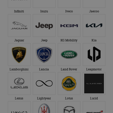
Infiniti
Isuzu
Iveco
Jaecoo
Jaguar
Jeep
KG Mobility
Kia
Lamborghini
Lancia
Land Rover
Leapmotor
Lexus
Lightyear
Lotus
Lucid