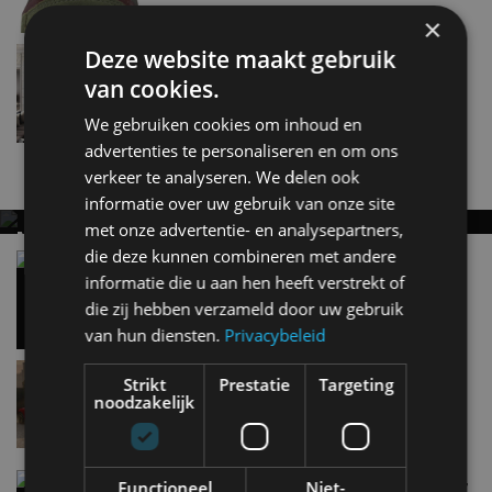
×
Deze TV of toch een gebruikte Bugatti?
Deze website maakt gebruik
aug 2017
van cookies.
We gebruiken cookies om inhoud en
advertenties te personaliseren en om ons
Nieuwste berichten
verkeer te analyseren. We delen ook
informatie over uw gebruik van onze site
met onze advertentie- en analysepartners,
MET KORTING NAAR EV EXPERIENCE 2026?
die deze kunnen combineren met andere
AUTORAI REGELT HET!
Vergelijking: BMW iX3 vs Volvo EX60 – Welke
moet je hebben?
informatie die u aan hen heeft verstrekt of
EV Experience 2026 van 24 tot 26 september
28 mei
die zij hebben verzameld door uw gebruik
van hun diensten.
Privacybeleid
Lamborghini Revuelto eert 60 jaar Miura met
Strikt
Prestatie
Targeting
speciale editie
noodzakelijk
6 aug
Carbon fibre op je laadkabel: nergens voor nodig,
Functioneel
Niet-