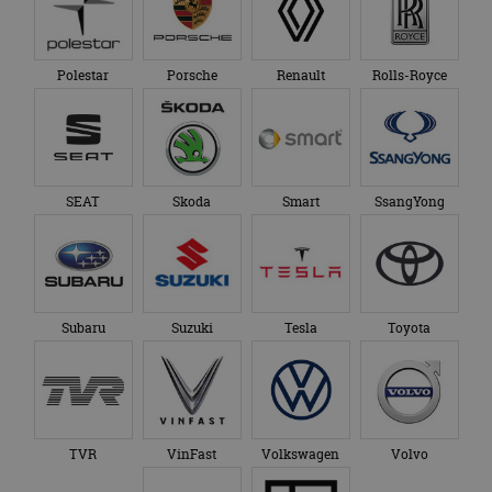
Polestar
Porsche
Renault
Rolls-Royce
SEAT
Skoda
Smart
SsangYong
Subaru
Suzuki
Tesla
Toyota
TVR
VinFast
Volkswagen
Volvo