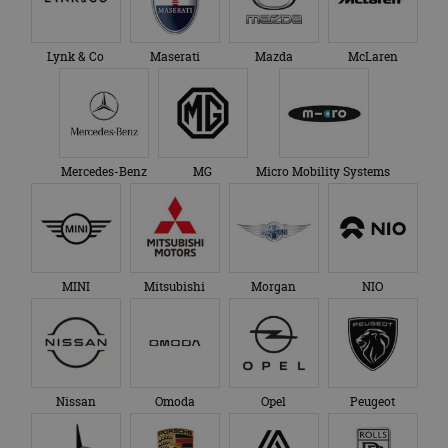
Lynk & Co
Maserati
Mazda
McLaren
Mercedes-Benz
MG
Micro Mobility Systems
MINI
Mitsubishi
Morgan
NIO
Nissan
Omoda
Opel
Peugeot