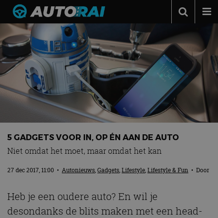
Autonieuws
Podcast
Autotests
Automerken
Adverteren
Contact
5 GADGETS VOOR IN, OP ÉN AAN DE AUTO
MotorRAI.nl
Niet omdat het moet, maar omdat het kan
27 dec 2017, 11:00
•
Autonieuws
,
Gadgets
,
Lifestyle
,
Lifestyle & Fun
• Door
Heb je een oudere auto? En wil je
desondanks de blits maken met een head-