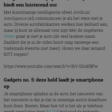
biedt een luisterend oor
Met kunstmatige intelligentie ofwel
Artificial
Intelligence
(AI) communiceer je als het ware met je
auto. Diverse autofabrikanten werken hier keihard aan,
maar jij kunt ze allemaal voor zijn! Met de zogeheten
Voder
praat je met je auto (de veel leukere naam
Dashbot die je in de video hoort mag vanwege een
trademark-kwestie niet meer). Horen we daar iemand
KITT roepen?
https://www.youtube.com/watch?v=lbV-DGsKBPw
Gadgets no. 5: deze held laadt je smartphone
op
Je smartphone opladen in de auto; het nieuwste van
het nieuwste is dat je dat in sommige auto’s draadloos
kunt doen. Boeien. Maar hoe tof is het als je telefoon
wordt opgeladen door
R2-D2
! Inclusief de bekende