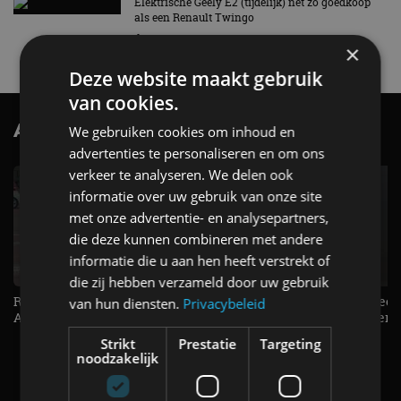
Elektrische Geely E2 (tijdelijk) net zo goedkoop
als een Renault Twingo
4 aug
×
Deze website maakt gebruik
van cookies.
AutoRAI.nl TV
We gebruiken cookies om inhoud en
SUBSCRIBE
advertenties te personaliseren en om ons
verkeer te analyseren. We delen ook
informatie over uw gebruik van onze site
met onze advertentie- en analysepartners,
die deze kunnen combineren met andere
informatie die u aan hen heeft verstrekt of
die zij hebben verzameld door uw gebruik
Raad jij onze nieuwe duurtester? -
De Renault Twingo heeft een
van hun diensten.
Privacybeleid
AutoRAI TV
opvallende snelheidsmeter! -
AutoRAI TV
Strikt
Prestatie
Targeting
noodzakelijk