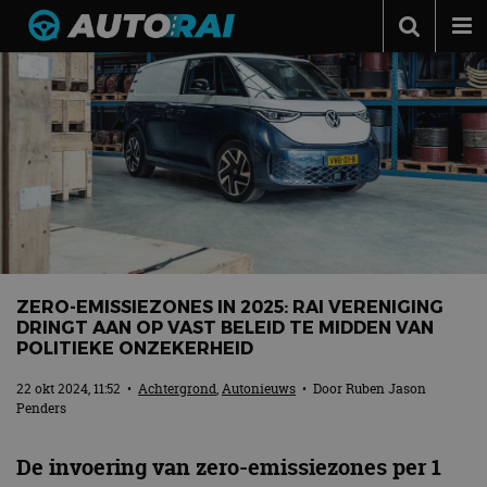
Autonieuws
Podcast
Autotests
Automerken
Adverteren
Contact
ZERO-EMISSIEZONES IN 2025: RAI VERENIGING
MotorRAI.nl
DRINGT AAN OP VAST BELEID TE MIDDEN VAN
POLITIEKE ONZEKERHEID
22 okt 2024, 11:52
•
Achtergrond
,
Autonieuws
• Door
Ruben Jason
Penders
De invoering van zero-emissiezones per 1