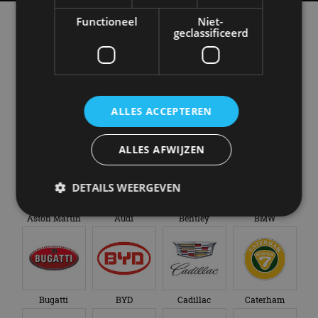
Functioneel
Niet-
Alle automerken
geclassificeerd
Selecteer een merk voor meer informatie, modellen
en alle nieuwsberichten
ALLES ACCEPTEREN
Abarth
Aiways
Alfa Romeo
Alpine
ALLES AFWIJZEN
DETAILS WEERGEVEN
Aston Martin
Audi
Bentley
BMW
Strikt noodzakelijk
Prestatie
Targeting
Functioneel
Niet-geclassificeerd
Strikt noodzakelijke cookies maken de
Bugatti
BYD
Cadillac
Caterham
kernfunctionaliteiten van de website mogelijk, zoals
gebruikersaanmelding en accountbeheer. De