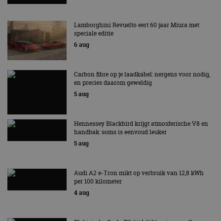
Lamborghini Revuelto eert 60 jaar Miura met
speciale editie
6 aug
Carbon fibre op je laadkabel: nergens voor nodig,
en precies daarom geweldig
5 aug
Hennessey Blackbird krijgt atmosferische V8 en
handbak: soms is eenvoud leuker
5 aug
Audi A2 e-Tron mikt op verbruik van 12,8 kWh
per 100 kilometer
4 aug