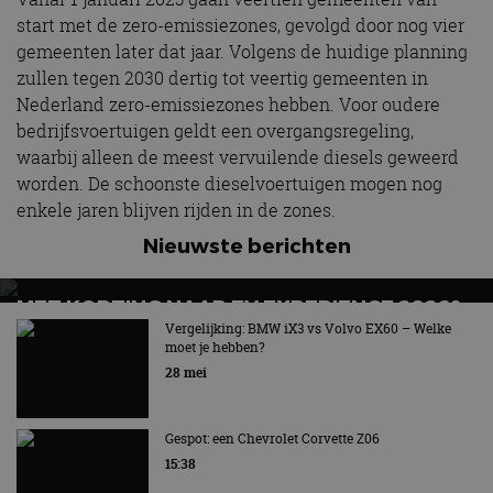
start met de zero-emissiezones, gevolgd door nog vier
gemeenten later dat jaar. Volgens de huidige planning
zullen tegen 2030 dertig tot veertig gemeenten in
Nederland zero-emissiezones hebben. Voor oudere
bedrijfsvoertuigen geldt een overgangsregeling,
waarbij alleen de meest vervuilende diesels geweerd
worden. De schoonste dieselvoertuigen mogen nog
enkele jaren blijven rijden in de zones.
Nieuwste berichten
MET KORTING NAAR EV EXPERIENCE 2026?
AUTORAI REGELT HET!
Vergelijking: BMW iX3 vs Volvo EX60 – Welke
moet je hebben?
EV Experience 2026 van 24 tot 26 september
28 mei
Gespot: een Chevrolet Corvette Z06
15:38