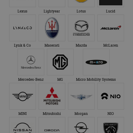
Lexus
Lightyear
Lotus
Lucid
Lynk & Co
Maserati
Mazda
McLaren
Mercedes-Benz
MG
Micro Mobility Systems
MINI
Mitsubishi
Morgan
NIO