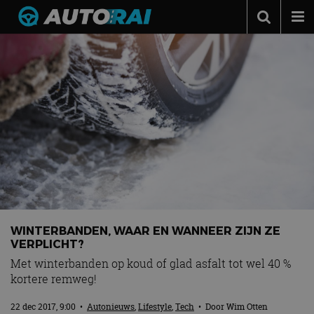
Autonieuws
Podcast
Autotests
Automerken
Adverteren
Contact
MotorRAI.nl
WINTERBANDEN, WAAR EN WANNEER ZIJN ZE
VERPLICHT?
Met winterbanden op koud of glad asfalt tot wel 40 %
kortere remweg!
22 dec 2017, 9:00
•
Autonieuws
,
Lifestyle
,
Tech
• Door
Wim Otten