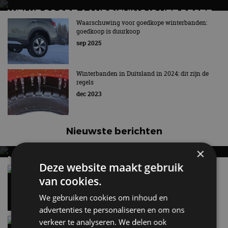
WELKE SOORT AANDRIJVING IS HET BESTE
IN WINTERSE OMSTANDIGHEDEN?
Waarschuwing voor goedkope winterbanden:
goedkoop is duurkoop
sep 2025
Winterbanden in Duitsland in 2024: dit zijn de
regels
dec 2023
Nieuwste berichten
×
MET KORTING NAAR EV EXPERIENCE 2026?
Deze website maakt gebruik
AUTORAI REGELT HET!
Vergelijking: BMW iX3 vs Volvo EX60 – Welke
moet je hebben?
van cookies.
EV Experience 2026 van 24 tot 26 september
28 mei
We gebruiken cookies om inhoud en
advertenties te personaliseren en om ons
Gespot: een Chevrolet Corvette Z06
verkeer te analyseren. We delen ook