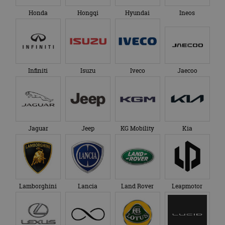
eindgebruiker heeft
maand
gebruikt door
gezien voordat hij de
Google Analytics
Honda
Hongqi
Hyundai
Ineos
genoemde website
om de sessiestatus
bezocht.
te behouden.
Infiniti
Isuzu
Iveco
Jaecoo
Jaguar
Jeep
KG Mobility
Kia
Lamborghini
Lancia
Land Rover
Leapmotor