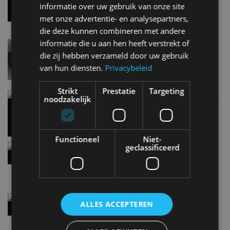
7 aug
informatie over uw gebruik van onze site
met onze advertentie- en analysepartners,
die deze kunnen combineren met andere
informatie die u aan hen heeft verstrekt of
Lamborghini Revuelto eert 60 jaar Miura met
speciale editie
die zij hebben verzameld door uw gebruik
6 aug
van hun diensten.
Privacybeleid
Strikt
Prestatie
Targeting
Carbon fibre op je laadkabel: nergens voor nodig,
noodzakelijk
en precies daarom geweldig
5 aug
Functioneel
Niet-
Hennessey Blackbird krijgt atmosferische V8 en
geclassificeerd
handbak: soms is eenvoud leuker
5 aug
Audi A2 e-Tron mikt op verbruik van 12,8 kWh
ALLES ACCEPTEREN
per 100 kilometer
4 aug