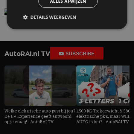
ALLES AFWIJZEN
Elektrische Geely E2 (tijdelijk) net zo goedkoop
als een Renault Twingo
DETAILS WEERGEVEN
4 aug
Strikt noodzakelijk
Prestatie
Targeting
Functioneel
Niet-geclassificeerd
AutoRAI.nl TV
SUBSCRIBE
Strikt noodzakelijke cookies maken de
kernfunctionaliteiten van de website mogelijk, zoals
gebruikersaanmelding en accountbeheer. De
website kan niet goed worden gebruikt zonder de
strikt noodzakelijke cookies.
Aanbieder
/
Naam
Vervaldatum
Omschrijv
Domein
cf_clearance
1 jaar
Deze cooki
Cloudflare,
gebruikt d
Inc.
Welke elektrische auto past bij jou?
1.500 KG Trekgewicht & 380
CloudFlare
.autorai.nl
vertrouwd
De EV Experience geeft antwoord
elektrische pk's, maar WELK
te identific
op je vraag! - AutoRAI TV
AUTO is het? - AutoRAI TV
beveiligin
op basis va
adres van 