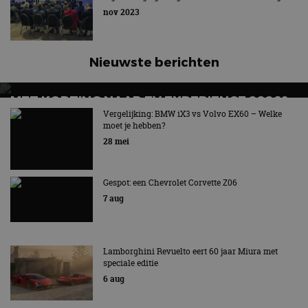
nov 2023
Nieuwste berichten
MET KORTING NAAR EV EXPERIENCE 2026?
AUTORAI REGELT HET!
Vergelijking: BMW iX3 vs Volvo EX60 – Welke
moet je hebben?
EV Experience 2026 van 24 tot 26 september
28 mei
Gespot: een Chevrolet Corvette Z06
7 aug
Lamborghini Revuelto eert 60 jaar Miura met
speciale editie
6 aug