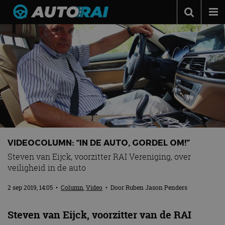
Autonieuws
Podcast
Autotests
Automerken
Adverteren
Contact
VIDEOCOLUMN: “IN DE AUTO, GORDEL OM!”
MotorRAI.nl
Steven van Eijck, voorzitter RAI Vereniging, over
veiligheid in de auto
2 sep 2019, 14:05
•
Column
,
Video
• Door
Ruben Jason Penders
Steven van Eijck, voorzitter van de RAI