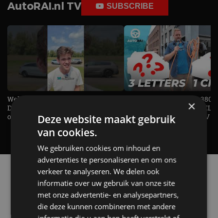
AutoRAI.nl TV
SUBSCRIBE
Welke elektrische auto past bij jou?
1.500 KG Trekgewicht & 380
×
De EV Experience geeft antwoord
elektrische pk's, maar WELK
op je vraag! - AutoRAI TV
AUTO is het? - AutoRAI TV
Deze website maakt gebruik
van cookies.
We gebruiken cookies om inhoud en
advertenties te personaliseren en om ons
Alle automerken
verkeer te analyseren. We delen ook
Selecteer een merk voor meer informatie, modellen
informatie over uw gebruik van onze site
en alle nieuwsberichten
met onze advertentie- en analysepartners,
die deze kunnen combineren met andere