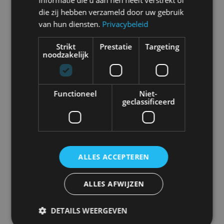
informatie die u aan hen heeft verstrekt of
die zij hebben verzameld door uw gebruik
van hun diensten.
Privacybeleid
Abarth
Aiways
Alfa Romeo
Alpine
Strikt
Prestatie
Targeting
noodzakelijk
Aston Martin
Audi
Bentley
BMW
Functioneel
Niet-
geclassificeerd
Bugatti
BYD
Cadillac
Caterham
ALLES ACCEPTEREN
ALLES AFWIJZEN
Chevrolet
Citroën
Cupra
Dacia
DETAILS WEERGEVEN