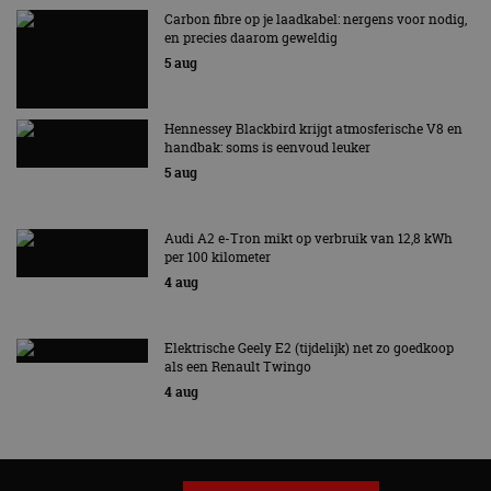
Carbon fibre op je laadkabel: nergens voor nodig,
en precies daarom geweldig
5 aug
Hennessey Blackbird krijgt atmosferische V8 en
handbak: soms is eenvoud leuker
5 aug
Audi A2 e-Tron mikt op verbruik van 12,8 kWh
per 100 kilometer
4 aug
Elektrische Geely E2 (tijdelijk) net zo goedkoop
als een Renault Twingo
4 aug