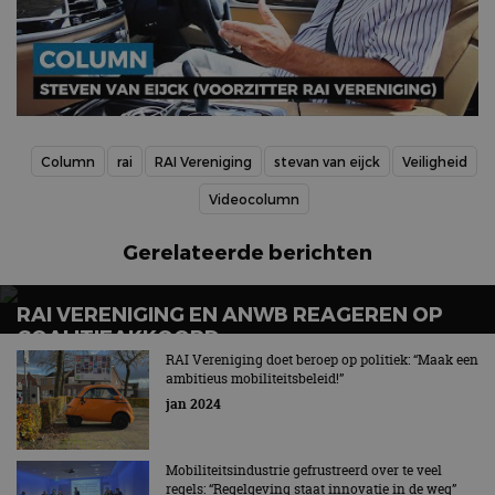
Column
rai
RAI Vereniging
stevan van eijck
Veiligheid
Videocolumn
Gerelateerde berichten
RAI VERENIGING EN ANWB REAGEREN OP
COALITIEAKKOORD
RAI Vereniging doet beroep op politiek: “Maak een
Mobiliteit: betaalbaar, veilig en duurzaam
ambitieus mobiliteitsbeleid!”
jan 2024
Mobiliteitsindustrie gefrustreerd over te veel
regels: “Regelgeving staat innovatie in de weg”