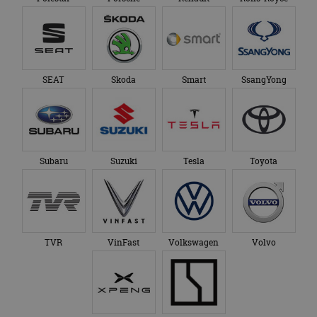
SEAT
Skoda
Smart
SsangYong
Subaru
Suzuki
Tesla
Toyota
TVR
VinFast
Volkswagen
Volvo