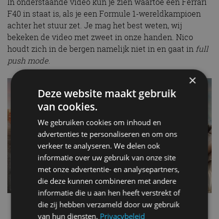
In onderstaande video kun je zien waartoe een Ferrari
F40 in staat is, als je een Formule 1-wereldkampioen
achter het stuur zet. Je mag het best weten, wij
bekeken de video met zweet in onze handen. Nico
houdt zich in de bergen namelijk niet in en gaat in
full
push mode
.
×
Deze website maakt gebruik
van cookies.
We gebruiken cookies om inhoud en
advertenties te personaliseren en om ons
verkeer te analyseren. We delen ook
informatie over uw gebruik van onze site
met onze advertentie- en analysepartners,
die deze kunnen combineren met andere
informatie die u aan hen heeft verstrekt of
die zij hebben verzameld door uw gebruik
Ferrari
Formule 1
van hun diensten.
Privacybeleid