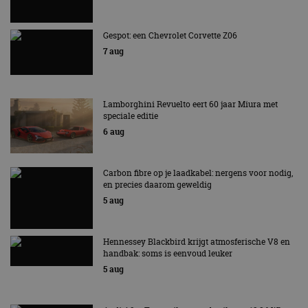
Strikt noodzakelijk
Prestatie
Targeting
Functioneel
Niet-geclassificeerd
Gespot: een Chevrolet Corvette Z06
Strikt noodzakelijke cookies maken de
7 aug
kernfunctionaliteiten van de website mogelijk, zoals
gebruikersaanmelding en accountbeheer. De
website kan niet goed worden gebruikt zonder de
strikt noodzakelijke cookies.
Lamborghini Revuelto eert 60 jaar Miura met
Aanbieder
/
speciale editie
Naam
Vervaldatum
Omschrijv
Domein
6 aug
cf_clearance
1 jaar
Deze cooki
Cloudflare,
gebruikt d
Inc.
CloudFlare
.autorai.nl
vertrouwd
Carbon fibre op je laadkabel: nergens voor nodig,
te identific
en precies daarom geweldig
beveiligin
op basis va
5 aug
adres van 
te omzeilen
essentieel 
ondersteu
Hennessey Blackbird krijgt atmosferische V8 en
veiligheid 
handbak: soms is eenvoud leuker
website fun
het bieden
5 aug
beschermi
kwaadaard
bezoekers.