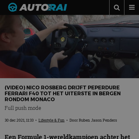
Autonieuws
Podcast
Autotests
Automerken
Adverteren
Contact
(VIDEO) NICO ROSBERG DRIJFT PEPERDURE
MotorRAI.nl
FERRARI F40 TOT HET UITERSTE IN BERGEN
RONDOM MONACO
Full push mode
30 dec 2021, 11:33
•
Lifestyle & Fun
• Door
Ruben Jason Penders
Een Formule 1-wereldkampioen achter het