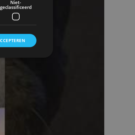
Niet-
geclassificeerd
ACCEPTEREN
rd
elding en
ervice om
es van de bezoeker
unen van de
den van