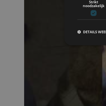
Strikt
noodzakelijk
DETAILS WE
S
Strikt noodzakelijke
accountbeheer. De we
Naam
cf_clearance