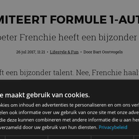
MITEERT FORMULE 1-A
eter Frenchie heeft een bijzonder 
26 jul 2017, 11:21
•
Lifestyle & Fun
• Door
Bart Oostvogels
 een bijzonder talent. Nee, Frenchie haalt
ar zijn baasje. Wat de vrolijke viervoete
e maakt gebruik van cookies.
kies om inhoud en advertenties te personaliseren en om ons ver
 1-auto
len ook informatie over uw gebruik van onze site met onze adver
 die deze kunnen combineren met andere informatie die u aan hen
n verzameld door uw gebruik van hun diensten.
Privacybeleid