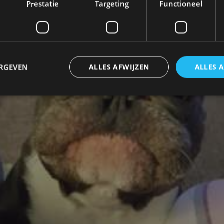
Prestatie
Targeting
Functioneel
ERGEVEN
ALLES AFWIJZEN
ALLES 
trikt noodzakelijk
Prestatie
Targeting
Functioneel
Niet-geclassificee
 cookies maken de kernfunctionaliteiten van de website mogelijk, zoals gebruikersaanm
bsite kan niet goed worden gebruikt zonder de strikt noodzakelijke cookies.
Aanbieder
/
Vervaldatum
Omschrijving
Domein
1 jaar
Deze cookie wordt gebruikt door de CloudFlare-s
Cloudflare,
vertrouwd webverkeer te identificeren en alle
Inc.
beveiligingsbeperkingen op basis van het IP-adr
.autorai.nl
te omzeilen. Het is essentieel voor het onderste
veiligheid van een website functies en in het bie
bescherming tegen kwaadaardige bezoekers.