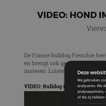
VIDEO: HOND I
Viervo
De Franse bulldog Frenchie heeft
en brengt ook geen kop koffie na
imiteren. Luister maar.
Deze websit
We gebruiken coo
VIDEO: Bulldog imiteert Formule
analyseren. We de
analysepartners,
of die zij hebbe