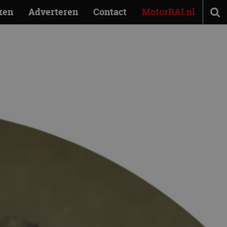
ken
Adverteren
Contact
MotorRAI.nl