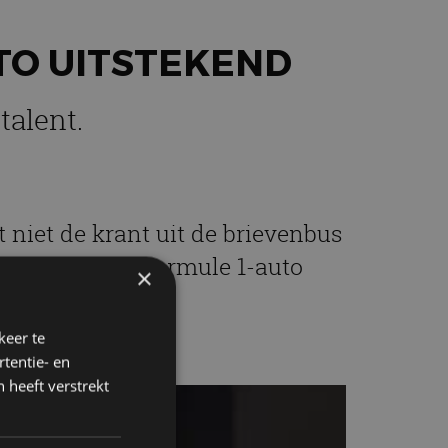
UTO UITSTEKEND
talent.
 niet de krant uit de brievenbus
r wel kan? Een Formule 1-auto
×
keer te
tentie- en
 heeft verstrekt