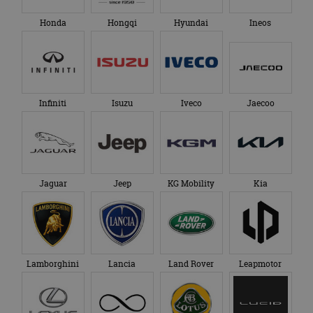
Honda
Hongqi
Hyundai
Ineos
Infiniti
Isuzu
Iveco
Jaecoo
Jaguar
Jeep
KG Mobility
Kia
Lamborghini
Lancia
Land Rover
Leapmotor