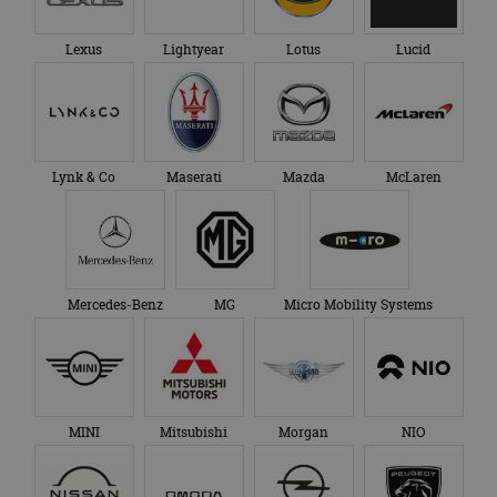
Lexus
Lightyear
Lotus
Lucid
Lynk & Co
Maserati
Mazda
McLaren
Mercedes-Benz
MG
Micro Mobility Systems
MINI
Mitsubishi
Morgan
NIO