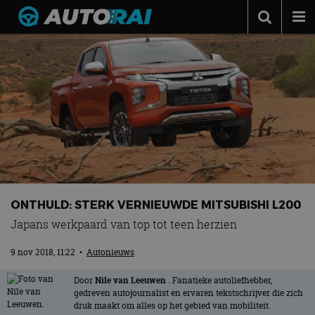
Autonieuws
Podcast
Autotests
Automerken
Adverteren
Contact
ONTHULD: STERK VERNIEUWDE MITSUBISHI L200
MotorRAI.nl
Japans werkpaard van top tot teen herzien
9 nov 2018, 11:22
•
Autonieuws
Door
Nile van Leeuwen
. Fanatieke autoliefhebber,
gedreven autojournalist en ervaren tekstschrijver die zich
druk maakt om alles op het gebied van mobiliteit.