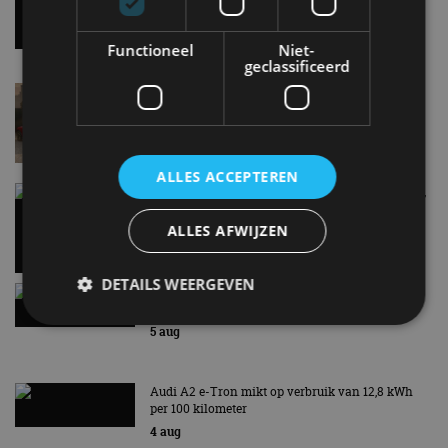
7 aug
Functioneel
Niet-
geclassificeerd
Lamborghini Revuelto eert 60 jaar Miura met
speciale editie
6 aug
ALLES ACCEPTEREN
Carbon fibre op je laadkabel: nergens voor nodig,
en precies daarom geweldig
ALLES AFWIJZEN
5 aug
DETAILS WEERGEVEN
Hennessey Blackbird krijgt atmosferische V8 en
handbak: soms is eenvoud leuker
5 aug
Strikt noodzakelijk
Prestatie
Targeting
Audi A2 e-Tron mikt op verbruik van 12,8 kWh
Functioneel
Niet-geclassificeerd
per 100 kilometer
Strikt noodzakelijke cookies maken de
4 aug
kernfunctionaliteiten van de website mogelijk, zoals