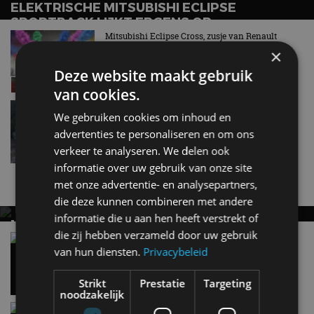
ELEKTRISCHE MITSUBISHI ECLIPSE
SPORTBACK LIJKT ERGENS OP…
Mitsubishi Eclipse Cross, zusje van Renault
Scenic E-Tech Electric
×
sep 2025
Deze website maakt gebruik
van cookies.
Gespot: een Mitsubishi Galant 1800 GLSi uit 1991
We gebruiken cookies om inhoud en
aug 2025
advertenties te personaliseren en om ons
verkeer te analyseren. We delen ook
informatie over uw gebruik van onze site
met onze advertentie- en analysepartners,
Nieuwste berichten
die deze kunnen combineren met andere
informatie die u aan hen heeft verstrekt of
MET KORTING NAAR EV EXPERIENCE 2026?
die zij hebben verzameld door uw gebruik
AUTORAI REGELT HET!
Vergelijking: BMW iX3 vs Volvo EX60 – Welke
moet je hebben?
van hun diensten.
Privacybeleid
EV Experience 2026 van 24 tot 26 september
28 mei
Strikt
Prestatie
Targeting
noodzakelijk
Gespot: een Chevrolet Corvette Z06