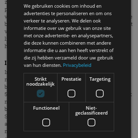
zichtbaarheid dankzij de hoge ramen en het
We gebruiken cookies om inhoud en
panoramische voorruit. De wegligging is stabiel en
advertenties te personaliseren en om ons
voorspelbaar, mede dankzij het lage zwaartepunt en de
verkeer te analyseren. We delen ook
brede achterbanden. Voor stedelijk verkeer voldoet het
informatie over uw gebruik van onze site
veiligheidsniveau ruimschoots, maar het blijft een
met onze advertentie- en analysepartners,
licht voertuig – iets om rekening mee te houden bij
die deze kunnen combineren met andere
hogere snelheden.
informatie die u aan hen heeft verstrekt of
die zij hebben verzameld door uw gebruik
Is de Silence S04 betaalbaar?
van hun diensten.
Privacybeleid
In Spanje start de prijs rond de 9.870 euro voor de L6e
Strikt
Prestatie
Targeting
met batterijabonnement. Kies je ervoor om de
noodzakelijk
batterijen te kopen, dan stijgt de prijs met ongeveer
5.000 euro. De L7e zit iets hoger in prijs, maar biedt ook
meer mogelijkheden. De maandelijkse kosten voor het
Functioneel
Niet-
batterijabonnement (inclusief laden via Battery
geclassificeerd
Stations) zijn 39,99 of 49,99 euro per maand,
afhankelijk van het aantal laadbeurten. In vergelijking
met andere elektrische voertuigen is dit scherp