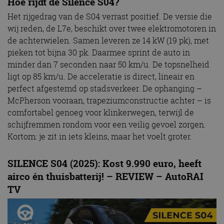
Hoe rijdt de Silence S04?
Het rijgedrag van de S04 verrast positief. De versie die
wij reden, de L7e, beschikt over twee elektromotoren in
de achterwielen. Samen leveren ze 14 kW (19 pk), met
pieken tot bijna 30 pk. Daarmee sprint de auto in
minder dan 7 seconden naar 50 km/u. De topsnelheid
ligt op 85 km/u. De acceleratie is direct, lineair en
perfect afgestemd op stadsverkeer. De ophanging –
McPherson vooraan, trapeziumconstructie achter – is
comfortabel genoeg voor klinkerwegen, terwijl de
schijfremmen rondom voor een veilig gevoel zorgen.
Kortom: je zit in iets kleins, maar het voelt groter.
SILENCE S04 (2025): Kost 9.990 euro, heeft
airco én thuisbatterij! – REVIEW – AutoRAI
TV