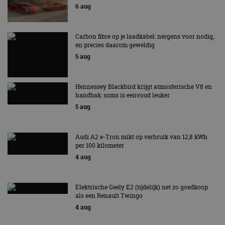
te berekenen voor
informatie uit over
6 aug
de
hoe de eindgebruiker
analyserapporten
de website gebruikt
van de site.
en over eventuele
advertenties die de
Carbon fibre op je laadkabel: nergens voor nodig,
_ga_SC6JKZPPKY
.autorai.nl
1 jaar 1
Deze cookie wordt
eindgebruiker heeft
maand
gebruikt door
en precies daarom geweldig
gezien voordat hij de
Google Analytics
genoemde website
5 aug
om de sessiestatus
bezocht.
te behouden.
Hennessey Blackbird krijgt atmosferische V8 en
handbak: soms is eenvoud leuker
5 aug
Audi A2 e-Tron mikt op verbruik van 12,8 kWh
per 100 kilometer
4 aug
Elektrische Geely E2 (tijdelijk) net zo goedkoop
als een Renault Twingo
4 aug