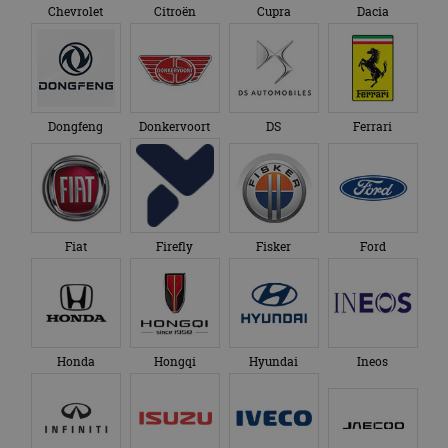
Chevrolet
Citroën
Cupra
Dacia
Dongfeng
Donkervoort
DS
Ferrari
Fiat
Firefly
Fisker
Ford
Honda
Hongqi
Hyundai
Ineos