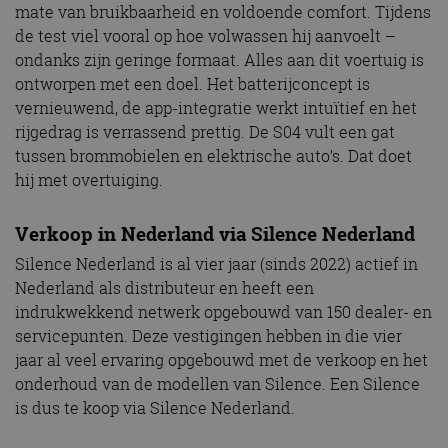
CloudFlare
.autorai.nl
mate van bruikbaarheid en voldoende comfort. Tijdens
vertrouwd
te identific
de test viel vooral op hoe volwassen hij aanvoelt –
beveiligin
ondanks zijn geringe formaat. Alles aan dit voertuig is
op basis va
adres van 
ontworpen met een doel. Het batterijconcept is
te omzeilen
essentieel 
vernieuwend, de app-integratie werkt intuïtief en het
ondersteu
veiligheid 
rijgedrag is verrassend prettig. De S04 vult een gat
website fun
tussen brommobielen en elektrische auto’s. Dat doet
het bieden
beschermi
hij met overtuiging.
kwaadaard
bezoekers.
CookieScriptConsent
4 weken 2
Deze cooki
CookieScript
Verkoop in Nederland via Silence Nederland
dagen
gebruikt d
autorai.nl
Google Privacy Policy
Cookie-Scr
Silence Nederland is al vier jaar (sinds 2022) actief in
service om
cookievoo
Nederland als distributeur en heeft een
bezoekers 
indrukwekkend netwerk opgebouwd van 150 dealer- en
onthouden.
banner van
servicepunten. Deze vestigingen hebben in die vier
Script.com 
noodzakeli
jaar al veel ervaring opgebouwd met de verkoop en het
te werken.
onderhoud van de modellen van Silence. Een Silence
is dus te koop via Silence Nederland.