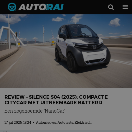
Autonieuws
Podcast
Autotests
Automerken
Adverteren
Contact
MotorRAI.nl
REVIEW – SILENCE S04 (2025): COMPACTE
CITYCAR MET UITNEEMBARE BATTERIJ
Een zogenoemde ‘NanoCar’
17 jul 2025, 13:24
•
Autonieuws
,
Autotests
,
Elektrisch