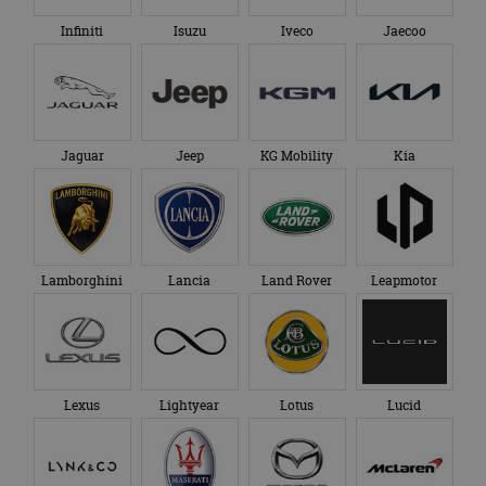
Infiniti
Isuzu
Iveco
Jaecoo
Jaguar
Jeep
KG Mobility
Kia
Lamborghini
Lancia
Land Rover
Leapmotor
Lexus
Lightyear
Lotus
Lucid