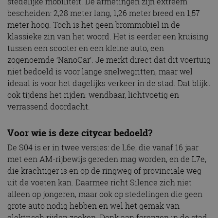
stedelijke mobiliteit. De afmetingen zijn extreem
bescheiden: 2,28 meter lang, 1,26 meter breed en 1,57
meter hoog. Toch is het geen brommobiel in de
klassieke zin van het woord. Het is eerder een kruising
tussen een scooter en een kleine auto, een
zogenoemde ‘NanoCar’. Je merkt direct dat dit voertuig
niet bedoeld is voor lange snelwegritten, maar wel
ideaal is voor het dagelijks verkeer in de stad. Dat blijkt
ook tijdens het rijden: wendbaar, lichtvoetig en
verrassend doordacht.
Voor wie is deze citycar bedoeld?
De S04 is er in twee versies: de L6e, die vanaf 16 jaar
met een AM-rijbewijs gereden mag worden, en de L7e,
die krachtiger is en op de ringweg of provinciale weg
uit de voeten kan. Daarmee richt Silence zich niet
alleen op jongeren, maar ook op stedelingen die geen
grote auto nodig hebben en wel het gemak van
elektrisch rijden zoeken. Denk aan forenzen in de stad,