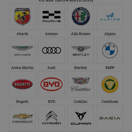
Abarth
Aiways
Alfa Romeo
Alpine
Aston Martin
Audi
Bentley
BMW
Bugatti
BYD
Cadillac
Caterham