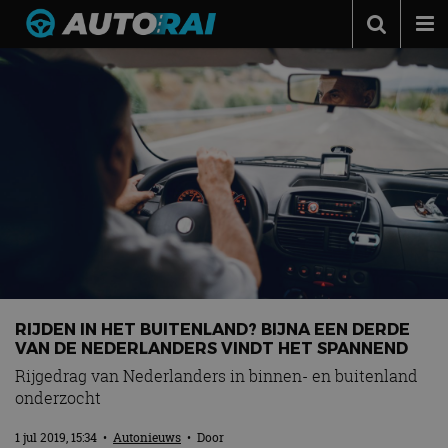
Autonieuws
Podcast
Autotests
Automerken
Adverteren
Contact
MotorRAI.nl
RIJDEN IN HET BUITENLAND? BIJNA EEN DERDE
VAN DE NEDERLANDERS VINDT HET SPANNEND
Rijgedrag van Nederlanders in binnen- en buitenland
onderzocht
1 jul 2019, 15:34
•
Autonieuws
• Door