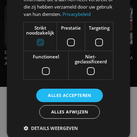
die zij hebben verzameld door uw gebruik
van hun diensten.
Privacybeleid
Strikt
Prestatie
Targeting
noodzakelijk
De Renault Twingo heeft een
De perfecte (gezins)taxi? - 
Functioneel
Niet-
opvallende snelheidsmeter! -
ES500e (2026) - REVIEW - AL
geclassificeerd
AutoRAI TV
UITGELEGD! - AutoRAI TV
ALLES ACCEPTEREN
Alle automerken
Selecteer een merk voor meer informatie, modellen
en alle nieuwsberichten
ALLES AFWIJZEN
DETAILS WEERGEVEN