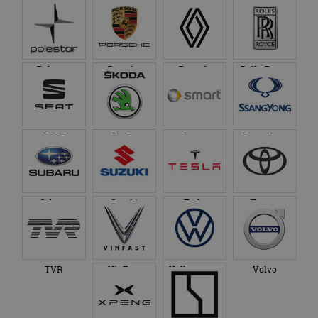
Nissan
Omoda
Opel
Peugeot
Polestar
Porsche
Renault
Rolls-Royce
SEAT
Skoda
Smart
SsangYong
Subaru
Suzuki
Tesla
Toyota
TVR
VinFast
Volkswagen
Volvo