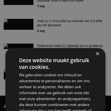
handbak: soms is eenvoud leuker
5 aug
Audi A2 e-Tron mikt op verbruik van 12,8 kWh
per 100 kilometer
4 aug
Elektrische Geely E2 (tijdelijk) net zo goedkoop
als een Renault Twingo
×
4 aug
Deze website maakt gebruik
van cookies.
Vernieuwde Hyundai Ioniq 6 rijdt tot 680
We gebruiken cookies om inhoud en
kilometer en wordt goedkoper
advertenties te personaliseren en om ons
4 aug
verkeer te analyseren. We delen ook
informatie over uw gebruik van onze site
met onze advertentie- en analysepartners,
die deze kunnen combineren met andere
AutoRAI.nl TV
SUBSCRIBE
informatie die u aan hen heeft verstrekt of