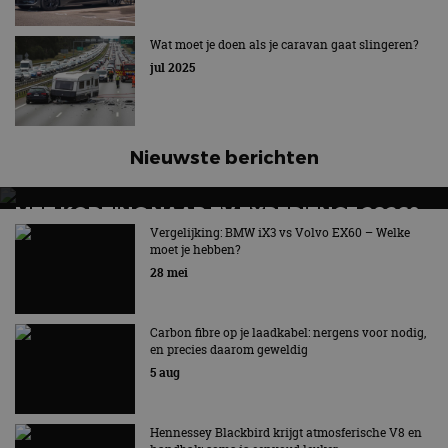
Wat moet je doen als je caravan gaat slingeren?
jul 2025
Nieuwste berichten
MET KORTING NAAR EV EXPERIENCE 2026?
AUTORAI REGELT HET!
Vergelijking: BMW iX3 vs Volvo EX60 – Welke
moet je hebben?
EV Experience 2026 van 24 tot 26 september
28 mei
Carbon fibre op je laadkabel: nergens voor nodig,
en precies daarom geweldig
5 aug
Hennessey Blackbird krijgt atmosferische V8 en