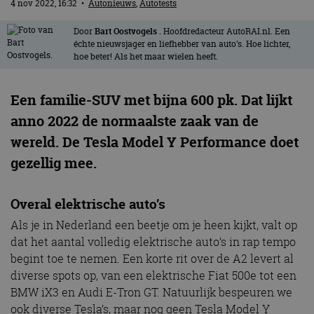
4 nov 2022, 16:32
•
Autonieuws
,
Autotests
Door
Bart Oostvogels
. Hoofdredacteur AutoRAI.nl. Een
échte nieuwsjager en liefhebber van auto’s. Hoe lichter,
hoe beter! Als het maar wielen heeft.
Een familie-SUV met bijna 600 pk. Dat lijkt
anno 2022 de normaalste zaak van de
wereld. De Tesla Model Y Performance doet
gezellig mee.
Overal elektrische auto’s
Als je in Nederland een beetje om je heen kijkt, valt op
dat het aantal volledig elektrische auto’s in rap tempo
begint toe te nemen. Een korte rit over de A2 levert al
diverse spots op, van een elektrische Fiat 500e tot een
BMW iX3 en Audi E-Tron GT. Natuurlijk bespeuren we
ook diverse Tesla’s, maar nog geen Tesla Model Y