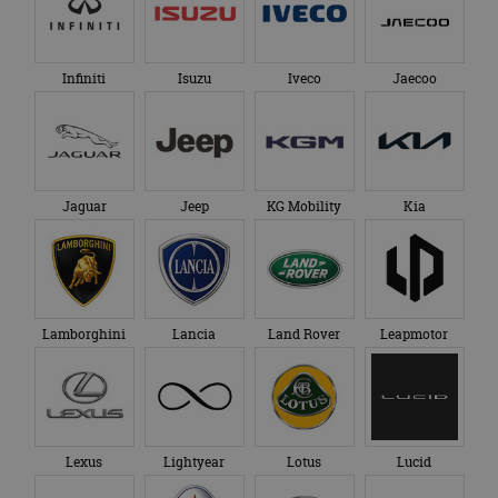
Infiniti
Isuzu
Iveco
Jaecoo
Jaguar
Jeep
KG Mobility
Kia
Lamborghini
Lancia
Land Rover
Leapmotor
Lexus
Lightyear
Lotus
Lucid