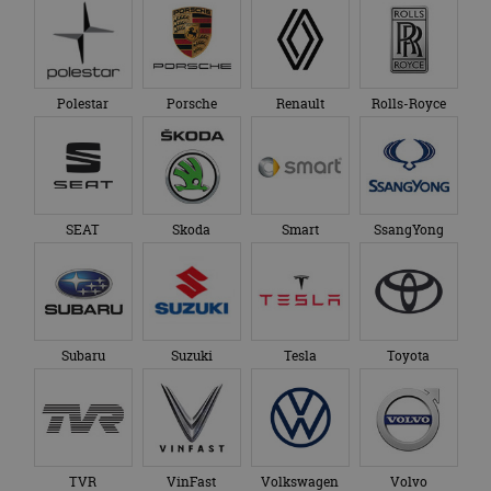
Polestar
Porsche
Renault
Rolls-Royce
SEAT
Skoda
Smart
SsangYong
Subaru
Suzuki
Tesla
Toyota
TVR
VinFast
Volkswagen
Volvo