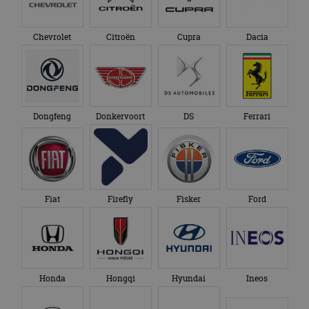
Chevrolet
Citroën
Cupra
Dacia
Dongfeng
Donkervoort
DS
Ferrari
Fiat
Firefly
Fisker
Ford
Honda
Hongqi
Hyundai
Ineos