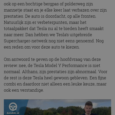
kernfunctionaliteiten van de website mogelijk, zoals
ook op een bochtige bergpas of polderweg zijn
gebruikersaanmelding en accountbeheer. De
mannetje staat en je elke keer laat verbazen over zijn
website kan niet goed worden gebruikt zonder de
strikt noodzakelijke cookies.
prestaties. De auto is doordacht, op alle fronten.
Natuurlijk zijn er verbeterpunten, maar het
Aanbieder
/
Naam
Vervaldatum
Omschrijv
Domein
totaalpakket dat Tesla nu al te bieden heeft smaakt
naar meer. Dan hebben we Tesla’s uitgebreide
cf_clearance
1 jaar
Deze cooki
Cloudflare,
gebruikt d
Inc.
Supercharger-netwerk nog niet eens genoemd. Nog
CloudFlare
.autorai.nl
vertrouwd
een reden om voor deze auto te kiezen.
te identific
beveiligin
op basis va
Om antwoord te geven op de hoofdvraag van deze
adres van 
te omzeilen
review: nee, de Tesla Model Y Performance is niet
essentieel 
ondersteu
normaal. Althans, zijn prestaties zijn abnormaal. Voor
veiligheid 
de rest is deze Tesla heel gewoon gebleven. Een fijne
website fun
het bieden
combi en daardoor niet alleen een leuke keuze, maar
beschermi
kwaadaard
ook een verstandige.
bezoekers.
CookieScriptConsent
4 weken 2
Deze cooki
CookieScript
dagen
gebruikt d
autorai.nl
Google Privacy Policy
Cookie-Scr
service om
cookievoo