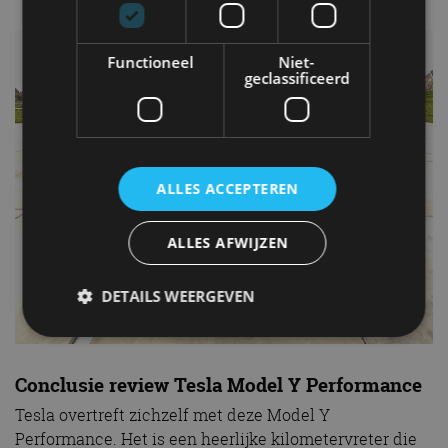
Functioneel
Niet-
geclassificeerd
ALLES ACCEPTEREN
ALLES AFWIJZEN
DETAILS WEERGEVEN
Strikt noodzakelijk
Prestatie
Targeting
Conclusie review Tesla Model Y Performance
Functioneel
Niet-geclassificeerd
Tesla overtreft zichzelf met deze Model Y
Performance. Het is een heerlijke kilometervreter die
Strikt noodzakelijke cookies maken de