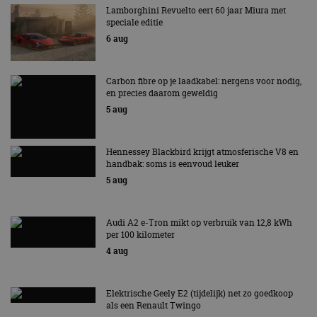
Lamborghini Revuelto eert 60 jaar Miura met
speciale editie
6 aug
Carbon fibre op je laadkabel: nergens voor nodig,
en precies daarom geweldig
5 aug
Hennessey Blackbird krijgt atmosferische V8 en
handbak: soms is eenvoud leuker
5 aug
Audi A2 e-Tron mikt op verbruik van 12,8 kWh
per 100 kilometer
4 aug
Elektrische Geely E2 (tijdelijk) net zo goedkoop
als een Renault Twingo