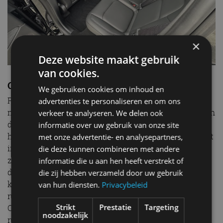
×
Deze website maakt gebruik
van cookies.
Ook een beetje praktisch?
We gebruiken cookies om inhoud en
Praktisch is de Tesla Model Y overigens ook. Hij biedt
advertenties te personaliseren en om ons
meer dan genoeg ruimte, zowel op de achterbank als in
verkeer te analyseren. We delen ook
de bagageruimte. In de kofferbak past Tesla ook een
informatie over uw gebruik van onze site
hoedenplank toe. Die zat er bij eerdere versies nog niet
met onze advertentie- en analysepartners,
in. Elon Musk heeft geluisterd naar de feedback. Hij
die deze kunnen combineren met andere
zag vast een bericht op Twitter passeren. Hoe dan ook:
informatie die u aan hen heeft verstrekt of
de tweede rij heeft verstelbare rugleuningen en in de
die zij hebben verzameld door uw gebruik
kofferbak tref je handige knoppen waarmee je de
van hun diensten.
Privacybeleid
rugleuningen eenvoudig elektrisch kunt neerklappen.
Strikt
Prestatie
Targeting
Op vakantie met een Performance en gebrek aan
noodzakelijk
ruimte? De auto mag 1.600 kilogram geremd trekken.