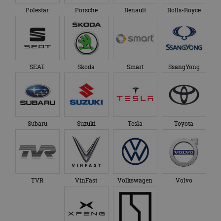
Polestar
Porsche
Renault
Rolls-Royce
SEAT
Skoda
Smart
SsangYong
Subaru
Suzuki
Tesla
Toyota
TVR
VinFast
Volkswagen
Volvo