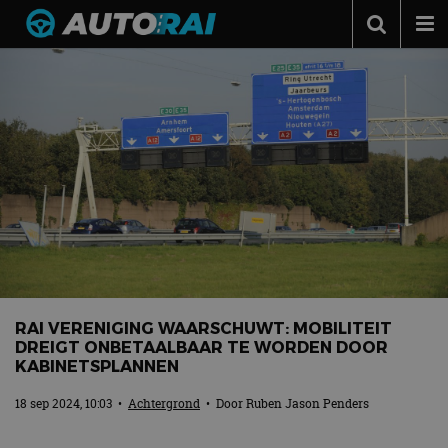
Autonieuws
Podcast
Autotests
Automerken
Adverteren
Contact
MotorRAI.nl
RAI VERENIGING WAARSCHUWT: MOBILITEIT
DREIGT ONBETAALBAAR TE WORDEN DOOR
KABINETSPLANNEN
18 sep 2024, 10:03
•
Achtergrond
• Door
Ruben Jason Penders