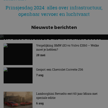
Prinsjesdag 2024: alles over infrastructuur,
openbaar vervoer en luchtvaart
Nieuwste berichten
MET KORTING NAAR EV EXPERIENCE 2026?
AUTORAI REGELT HET!
Vergelijking: BMW iX3 vs Volvo EX60 – Welke
moet je hebben?
EV Experience 2026 van 24 tot 26 september
28 mei
Gespot: een Chevrolet Corvette Z06
7 aug
Lamborghini Revuelto eert 60 jaar Miura met
speciale editie
6 aug