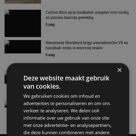
Carbon fibre op je laadkabel: nergens voor nodig,
en precies daarom geweldig
5 aug
Hennessey Blackbird krijgt atmosferische V8 en
handbak: soms is eenvoud leuker
5 aug
×
Audi A2 e-Tron mikt op verbruik van 12,8 kWh
Deze website maakt gebruik
per 100 kilometer
van cookies.
4 aug
We gebruiken cookies om inhoud en
advertenties te personaliseren en om ons
Elektrische Geely E2 (tijdelijk) net zo goedkoop
als een Renault Twingo
verkeer te analyseren. We delen ook
4 aug
informatie over uw gebruik van onze site
met onze advertentie- en analysepartners,
die deze kunnen combineren met andere