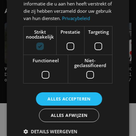
informatie die u aan hen heeft verstrekt of
AutoRAI.nl TV
die zij hebben verzameld door uw gebruik
SUBSCRIBE
van hun diensten.
Privacybeleid
Strikt
Prestatie
Targeting
noodzakelijk
Functioneel
Niet-
geclassificeerd
Welke elektrische auto past bij jou?
1.500 KG Trekgewicht & 380
De EV Experience geeft antwoord
elektrische pk's, maar WELK
op je vraag! - AutoRAI TV
AUTO is het? - AutoRAI TV
ALLES ACCEPTEREN
Alle automerken
ALLES AFWIJZEN
Selecteer een merk voor meer informatie, modellen
en alle nieuwsberichten
DETAILS WEERGEVEN