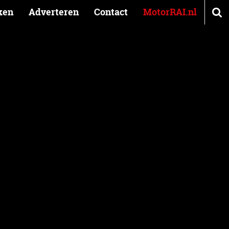
ken
Adverteren
Contact
MotorRAI.nl