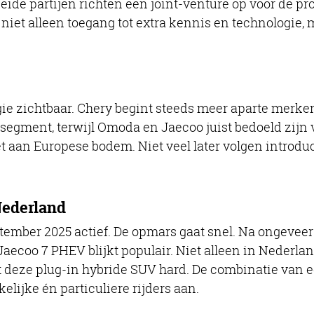
de partijen richten een joint-venture op voor de pr
niet alleen toegang tot extra kennis en technologie, 
gie zichtbaar. Chery begint steeds meer aparte merke
e segment, terwijl Omoda en Jaecoo juist bedoeld zijn v
 aan Europese bodem. Niet veel later volgen introduc
Nederland
mber 2025 actief. De opmars gaat snel. Na ongeveer e
aecoo 7 PHEV blijkt populair. Niet alleen in Nederlan
t deze plug-in hybride SUV hard. De combinatie van 
elijke én particuliere rijders aan.