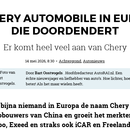
RY AUTOMOBILE IN EU
DIE DOORDENDERT
Er komt heel veel aan van Chery
14 mei 2026, 8:30
•
Achtergrond
,
Autonieuws
Door
Bart Oostvogels
. Hoofdredacteur AutoRAI.nl. Een
échte nieuwsjager en liefhebber van auto’s. Hoe lichter, ho
beter! Als het maar wielen heeft.
e bijna niemand in Europa de naam Chery
tobouwers van China en groeit het merkt
, Exeed en straks ook iCAR en Freelande