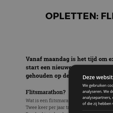
OPLETTEN: F
Vanaf maandag is het tijd om ex
start een nieuwe editie van de 
gehouden op de Europese wegen,
Deze websit
We gebruiken coo
Flitsmarathon?
analyseren. We de
analysepartners,
Wat is een flitsmarathon precies? Het is
of die zij hebbe
Twee keer per jaar trekken zij samen ten 