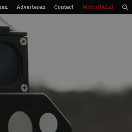
ken
Adverteren
Contact
MotorRAI.nl