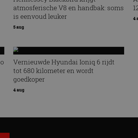
atmosferische V8 en handbak: soms
1
is eenvoud leuker
4 
5 aug
zo
Vernieuwde Hyundai Ioniq 6 rijdt
tot 680 kilometer en wordt
goedkoper
4 aug