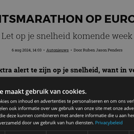
LITSMARATHON OP EUR
Let op je snelheid komende week
6 aug 2024, 14:03
•
Autonieuws
• Door
Ruben Jason Penders
tra alert te zijn op je snelheid, want in
‘flitsmarathon’. Tot en met zondag worde
 dus let op je rechtervoet.
e maakt gebruik van cookies.
kies om inhoud en advertenties te personaliseren en om ons ver
len ook informatie over uw gebruik van onze site met onze adver
 die deze kunnen combineren met andere informatie die u aan hen
 een gezamenlijke actie van
Roadpol
, een samenwerki
n verzameld door uw gebruik van hun diensten.
Privacybeleid
strijde tegen snelheidsovertreders, met als doel de v