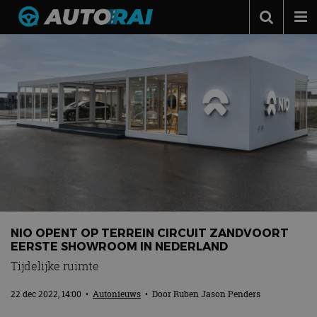
Autonieuws
Podcast
Autotests
Automerken
Adverteren
Contact
MotorRAI.nl
NIO OPENT OP TERREIN CIRCUIT ZANDVOORT
EERSTE SHOWROOM IN NEDERLAND
Tijdelijke ruimte
22 dec 2022, 14:00
•
Autonieuws
• Door
Ruben Jason Penders