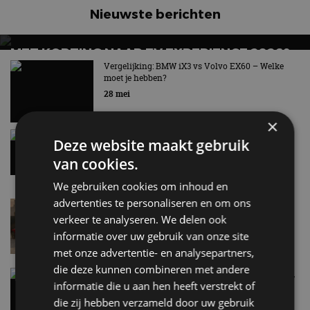
Nieuwste berichten
MET KORTING NAAR EV EXPERIENCE 2026?
AUTORAI REGELT HET!
Vergelijking: BMW iX3 vs Volvo EX60 – Welke
moet je hebben?
EV Experience 2026 van 24 tot 26 september
28 mei
×
Gespot: een Chevrolet Corvette Z06
Deze website maakt gebruik
7 aug
van cookies.
We gebruiken cookies om inhoud en
advertenties te personaliseren en om ons
Lamborghini Revuelto eert 60 jaar Miura met
speciale editie
verkeer te analyseren. We delen ook
6 aug
informatie over uw gebruik van onze site
met onze advertentie- en analysepartners,
die deze kunnen combineren met andere
Carbon fibre op je laadkabel: nergens voor nodig,
informatie die u aan hen heeft verstrekt of
en precies daarom geweldig
die zij hebben verzameld door uw gebruik
5 aug