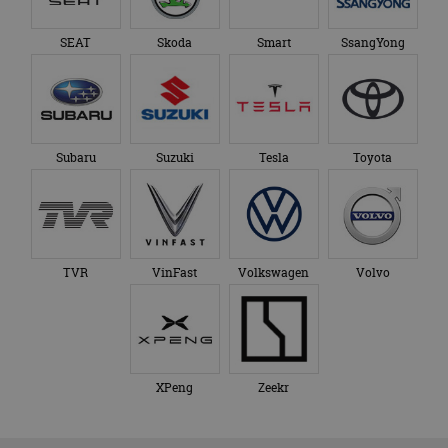
SEAT
Skoda
Smart
SsangYong
Subaru
Suzuki
Tesla
Toyota
TVR
VinFast
Volkswagen
Volvo
XPeng
Zeekr