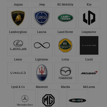
Jaguar
Jeep
KG Mobility
Kia
Lamborghini
Lancia
Land Rover
Leapmotor
Lexus
Lightyear
Lotus
Lucid
Lynk & Co
Maserati
Mazda
McLaren