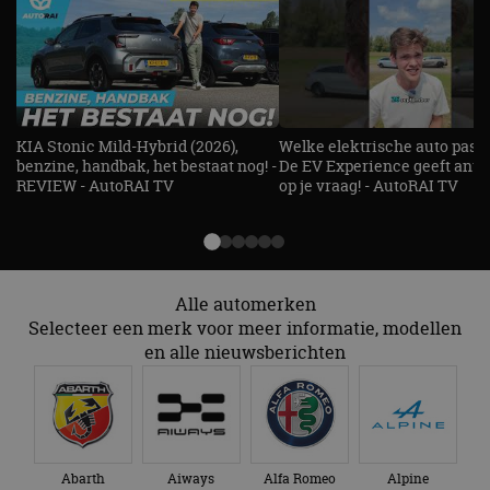
Strikt noodzakelijk
Prestatie
Targeting
Functioneel
Niet-geclassificeerd
Strikt noodzakelijke cookies maken de
kernfunctionaliteiten van de website mogelijk, zoals
gebruikersaanmelding en accountbeheer. De
KIA Stonic Mild-Hybrid (2026),
Welke elektrische auto past b
website kan niet goed worden gebruikt zonder de
strikt noodzakelijke cookies.
benzine, handbak, het bestaat nog! -
De EV Experience geeft ant
REVIEW - AutoRAI TV
op je vraag! - AutoRAI TV
Aanbieder
/
Naam
Vervaldatum
Omschrijv
Domein
cf_clearance
1 jaar
Deze cooki
Cloudflare,
gebruikt d
Inc.
CloudFlare
.autorai.nl
vertrouwd
Alle automerken
te identific
beveiligin
Selecteer een merk voor meer informatie, modellen
op basis va
en alle nieuwsberichten
adres van 
te omzeilen
essentieel 
ondersteu
veiligheid 
website fun
het bieden
beschermi
kwaadaard
Abarth
Aiways
Alfa Romeo
Alpine
bezoekers.