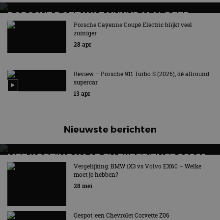
PORSCHE DOET WAT HYUNDAI AL DEED
Porsche Cayenne Coupé Electric blijkt veel
Zelf schakelen met E-Shift!
zuiniger
28 apr
Review – Porsche 911 Turbo S (2026), dé allround
supercar
13 apr
Nieuwste berichten
MET KORTING NAAR EV EXPERIENCE 2026?
AUTORAI REGELT HET!
Vergelijking: BMW iX3 vs Volvo EX60 – Welke
moet je hebben?
EV Experience 2026 van 24 tot 26 september
28 mei
Gespot: een Chevrolet Corvette Z06