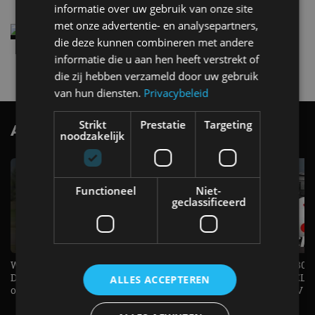
informatie over uw gebruik van onze site
met onze advertentie- en analysepartners,
Elektrische Geely E2 (tijdelijk) net zo goedkoop
die deze kunnen combineren met andere
als een Renault Twingo
informatie die u aan hen heeft verstrekt of
4 aug
die zij hebben verzameld door uw gebruik
van hun diensten.
Privacybeleid
Strikt
Prestatie
Targeting
AutoRAI.nl TV
SUBSCRIBE
noodzakelijk
Functioneel
Niet-
geclassificeerd
Welke elektrische auto past bij jou?
1.500 KG Trekgewicht & 380
De EV Experience geeft antwoord
elektrische pk's, maar WELK
ALLES ACCEPTEREN
op je vraag! - AutoRAI TV
AUTO is het? - AutoRAI TV