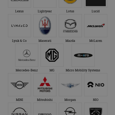
eindgebruiker heeft
maand
gebruikt door
gezien voordat hij de
Google Analytics
genoemde website
om de sessiestatus
bezocht.
Lexus
Lightyear
Lotus
Lucid
te behouden.
Lynk & Co
Maserati
Mazda
McLaren
Mercedes-Benz
MG
Micro Mobility Systems
MINI
Mitsubishi
Morgan
NIO