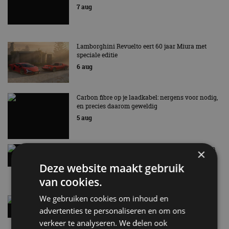
7 aug
Lamborghini Revuelto eert 60 jaar Miura met
speciale editie
6 aug
Carbon fibre op je laadkabel: nergens voor nodig,
en precies daarom geweldig
5 aug
Hennessey Blackbird krijgt atmosferische V8 en
×
handbak: soms is eenvoud leuker
Deze website maakt gebruik
5 aug
van cookies.
We gebruiken cookies om inhoud en
Audi A2 e-Tron mikt op verbruik van 12,8 kWh
per 100 kilometer
advertenties te personaliseren en om ons
4 aug
verkeer te analyseren. We delen ook