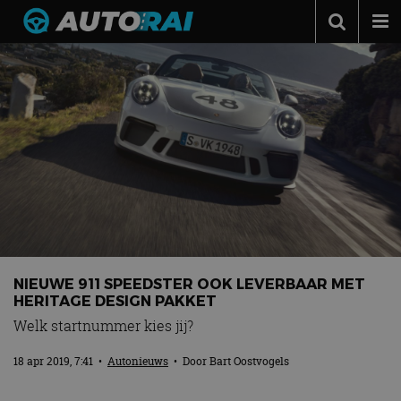
Autonieuws
Podcast
Autotests
Automerken
Adverteren
Contact
MotorRAI.nl
NIEUWE 911 SPEEDSTER OOK LEVERBAAR MET
HERITAGE DESIGN PAKKET
Welk startnummer kies jij?
18 apr 2019, 7:41
•
Autonieuws
• Door
Bart Oostvogels