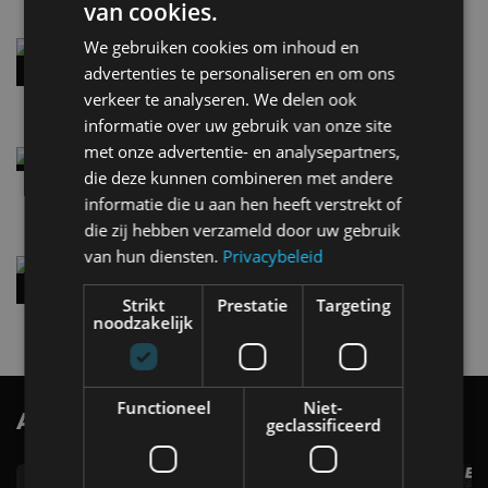
van cookies.
We gebruiken cookies om inhoud en
Audi A2 e-Tron mikt op verbruik van 12,8 kWh
per 100 kilometer
advertenties te personaliseren en om ons
4 aug
verkeer te analyseren. We delen ook
informatie over uw gebruik van onze site
met onze advertentie- en analysepartners,
Elektrische Geely E2 (tijdelijk) net zo goedkoop
als een Renault Twingo
die deze kunnen combineren met andere
4 aug
informatie die u aan hen heeft verstrekt of
die zij hebben verzameld door uw gebruik
van hun diensten.
Privacybeleid
Vernieuwde Hyundai Ioniq 6 rijdt tot 680
kilometer en wordt goedkoper
Strikt
Prestatie
Targeting
4 aug
noodzakelijk
Functioneel
Niet-
AutoRAI.nl TV
SUBSCRIBE
geclassificeerd