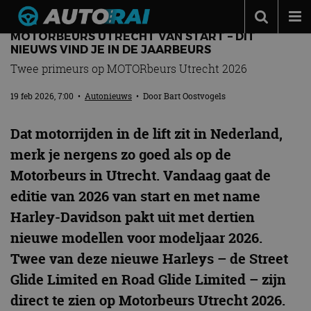
MOTORBEURS UTRECHT VAN START – DIT
Autonieuws
NIEUWS VIND JE IN DE JAARBEURS
Twee primeurs op MOTORbeurs Utrecht 2026
Podcast
19 feb 2026, 7:00
•
Autonieuws
• Door
Bart Oostvogels
Autotests
Automerken
Dat motorrijden in de lift zit in Nederland,
Adverteren
merk je nergens zo goed als op de
Motorbeurs in Utrecht. Vandaag gaat de
Contact
editie van 2026 van start en met name
MotorRAI.nl
Harley-Davidson pakt uit met dertien
nieuwe modellen voor modeljaar 2026.
Twee van deze nieuwe Harleys – de Street
Glide Limited en Road Glide Limited – zijn
direct te zien op Motorbeurs Utrecht 2026.