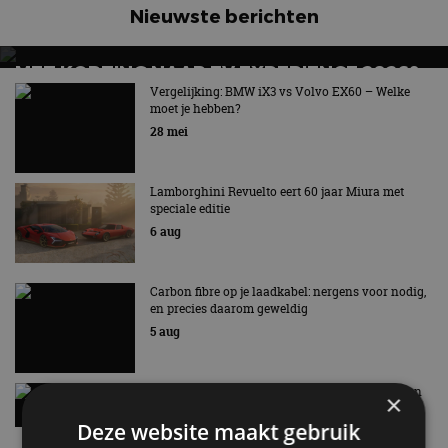
MODELJAAR 2026
Nieuwste berichten
In vrijwel alle segmenten updates
MET KORTING NAAR EV EXPERIENCE 2026?
AUTORAI REGELT HET!
Vergelijking: BMW iX3 vs Volvo EX60 – Welke
moet je hebben?
EV Experience 2026 van 24 tot 26 september
28 mei
Lamborghini Revuelto eert 60 jaar Miura met
speciale editie
6 aug
Carbon fibre op je laadkabel: nergens voor nodig,
en precies daarom geweldig
5 aug
Hennessey Blackbird krijgt atmosferische V8 en
×
handbak: soms is eenvoud leuker
Deze website maakt gebruik
5 aug