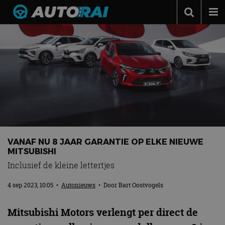
Autonieuws
Podcast
Autotests
Automerken
Adverteren
Contact
VANAF NU 8 JAAR GARANTIE OP ELKE NIEUWE
MotorRAI.nl
MITSUBISHI
Inclusief de kleine lettertjes
4 sep 2023, 10:05
•
Autonieuws
• Door
Bart Oostvogels
Mitsubishi Motors verlengt per direct de