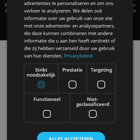
advertenties te personaliseren en om ons
Raad jij onze nieuwe duurtester? -
De Renault Twingo heeft een
AutoRAI TV
opvallende snelheidsmeter! -
verkeer te analyseren. We delen ook
AutoRAI TV
informatie over uw gebruik van onze site
met onze advertentie- en analysepartners,
die deze kunnen combineren met andere
informatie die u aan hen heeft verstrekt of
die zij hebben verzameld door uw gebruik
Alle automerken
van hun diensten.
Privacybeleid
Selecteer een merk voor meer informatie, modellen
en alle nieuwsberichten
Strikt
Prestatie
Targeting
noodzakelijk
Functioneel
Niet-
Abarth
Aiways
Alfa Romeo
Alpine
geclassificeerd
Aston Martin
Audi
Bentley
BMW
ALLES ACCEPTEREN