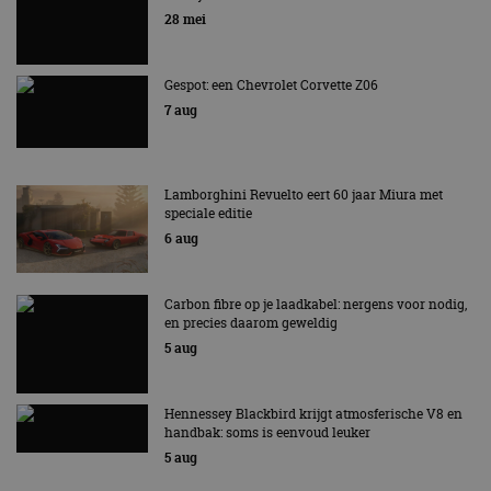
EV Experience 2026 van 24 tot 26 september
28 mei
Gespot: een Chevrolet Corvette Z06
7 aug
Lamborghini Revuelto eert 60 jaar Miura met
speciale editie
6 aug
Carbon fibre op je laadkabel: nergens voor nodig,
en precies daarom geweldig
5 aug
Hennessey Blackbird krijgt atmosferische V8 en
handbak: soms is eenvoud leuker
5 aug