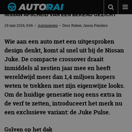
MET DEZE BOMVOLLE UITVOERING NEEMT
NISSAN AFSCHEID VAN EEN BEKEND GEZICHT
Autonieuws
29 mei 2026, 9:06
•
Autonieuws
• Door
Ruben Jason Penders
Podcast
Wie aan een auto met een uitgesproken
Autotests
design denkt, komt al snel uit bij de Nissan
Automerken
Juke. De compacte crossover draait
Adverteren
inmiddels al zestien jaar mee en heeft
Contact
wereldwijd meer dan 1,4 miljoen kopers
weten te trekken met zijn eigenwijze looks.
MotorRAI.nl
Om de huidige generatie nog eens extra in
de verf te zetten, introduceert het merk nu
een exclusieve variant: de Juke Pulse.
Golven op het dak