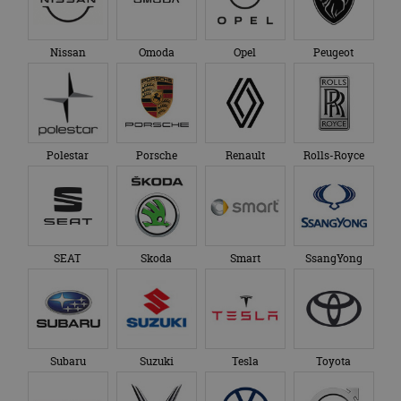
Nissan
Omoda
Opel
Peugeot
Polestar
Porsche
Renault
Rolls-Royce
SEAT
Skoda
Smart
SsangYong
Subaru
Suzuki
Tesla
Toyota