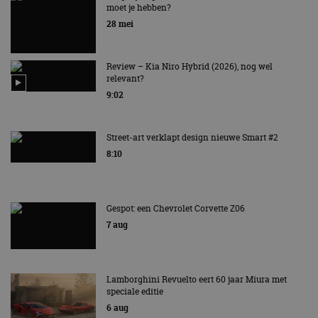
moet je hebben?
EV Experience 2026 van 24 tot 26 september
28 mei
Review – Kia Niro Hybrid (2026), nog wel
relevant?
9:02
Street-art verklapt design nieuwe Smart #2
8:10
Gespot: een Chevrolet Corvette Z06
7 aug
Lamborghini Revuelto eert 60 jaar Miura met
speciale editie
6 aug