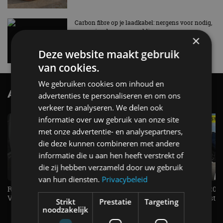
Carbon fibre op je laadkabel: nergens voor nodig,
en precies daarom geweldig
×
5 aug
Deze website maakt gebruik
van cookies.
We gebruiken cookies om inhoud en
AutoRAI.nl TV
SUBSCRIBE
advertenties te personaliseren en om ons
verkeer te analyseren. We delen ook
informatie over uw gebruik van onze site
met onze advertentie- en analysepartners,
die deze kunnen combineren met andere
informatie die u aan hen heeft verstrekt of
die zij hebben verzameld door uw gebruik
van hun diensten.
Privacybeleid
Rijden met de allereerste
KIA Stonic Mild-Hybrid (2026
Volkswagen Golf GTI!- AutoRAI TV
benzine, handbak, het bestaat
Strikt
Prestatie
Targeting
REVIEW - AutoRAI TV
noodzakelijk