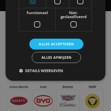
Functioneel
Niet-
geclassificeerd
Alle automerken
Selecteer een merk voor meer informatie, modellen
en alle nieuwsberichten
ALLES ACCEPTEREN
ALLES AFWIJZEN
Abarth
Aiways
Alfa Romeo
Alpine
DETAILS WEERGEVEN
Aston Martin
Audi
Bentley
BMW
Strikt noodzakelijk
Prestatie
Targeting
Functioneel
Niet-geclassificeerd
Strikt noodzakelijke cookies maken de
kernfunctionaliteiten van de website mogelijk, zoals