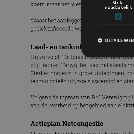
Strikt
koers, maar het is en blijft volgens Van
noodzakelijk
“Naast het aanleggen, moeten al deze la
geëlektrificeerde wagenpark een kwart va
DETAILS WE
Laad- en tankinfrastructuur blijft
Hij vervolgt: “De forse investeringen voo
blijft achter. Terwijl het kabinet steeds 
S
Sterker nog, er zijn grote uitdagingen, 
technologieën uit, zoals waterstof en s
Strikt noodzakelijke
accountbeheer. De we
Volgens de topman van RAI Vereniging lo
Naam
van de overheid op het gebied van elektri
cf_clearance
Actieplan Netcongestie
Minister Jetten lanceerde vlak voor de ke