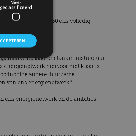
Niet-
geclassificeerd
s berekend dat in 2050 ons volledig
”, stelt Van Bruggen.
ACCEPTEREN
rijgemaakt. De laad- en tankinfrastructuur
ns energienetwerk hiervoor niet klaar is.
rd
t broodnodige andere duurzame
ten van ons energienetwerk.”
elding en
an ons energienetwerk en de ambities
ervice om
es van de bezoeker
unen van de
den van
ersteunen de drie pijlers uit zijn plan: