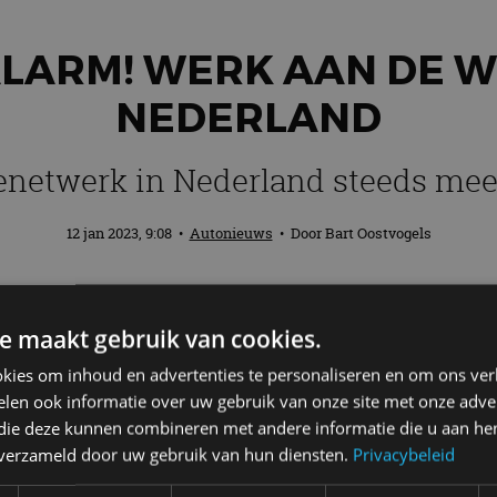
LARM! WERK AAN DE W
NEDERLAND
enetwerk in Nederland steeds meer
12 jan 2023, 9:08
•
Autonieuws
• Door
Bart Oostvogels
 Nederland. Ook wordt het energienetwerk
e maakt gebruik van cookies.
zitter van RAI Vereniging, slaat daarom h
kies om inhoud en advertenties te personaliseren en om ons ver
len ook informatie over uw gebruik van onze site met onze adver
 die deze kunnen combineren met andere informatie die u aan hen
eveer 105.000 (semi)publieke laadpalen voor personen
n verzameld door uw gebruik van hun diensten.
Privacybeleid
 moeten er pak en beet elke dag 155 laadpunten bij ko