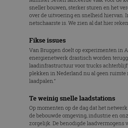
CookieScriptConse
sneller bouwen, sterker sturen en het ve
over de uitvoering en snelheid hiervan. I
netschaarste is. We zien al dat hier rek
Naam
Naam
omx_consent
Aanbiede
Fikse issues
Naam
Domein
g_id_202604151153
_ga
Van Bruggen doelt op experimenten in A
_fbp
Meta Pla
Inc.
energienetwerk drastisch worden terugge
.autorai.n
laadinfrastructuur voor trucks achterblij
_gcl_au
Google L
.autorai.n
plekken in Nederland nu al geen ruimte me
_ga_SC6JKZPPKY
laadpalen.”
IDE
Google L
.doublecl
Te weinig snelle laadstations
Op momenten op de dag dat het netwerk z
de bebouwde omgeving, industrie en onze 
zorgelijk. De benodigde laadvermogens v