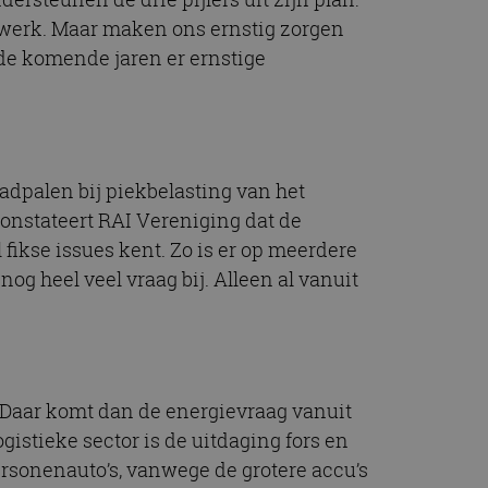
t.com-service om de
etwerk. Maar maken ons ernstig zorgen
De cookie-banner
 te werken.
 de komende jaren er ernstige
chrijving
ytics - wat een
dpalen bij piekbelasting van het
alyseservice van
e leveren, zoals
s te onderscheiden
onstateert RAI Vereniging dat de
s klant-ID. Het is
ebruikt om
 fikse issues kent. Zo is er op meerdere
voor de
matie uit over hoe
rtenties die de
og heel veel vraag bij. Alleen al vanuit
 bezocht.
sessiestatus te
matie uit over hoe
rtenties die de
 bezocht.
. Daar komt dan de energievraag vanuit
istieke sector is de uitdaging fors en
rsonenauto’s, vanwege de grotere accu’s