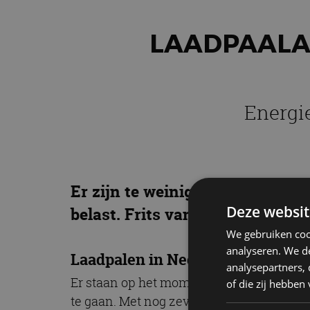
LAADPAALA
Energi
Er zijn te weinig laadpalen in
Deze websit
belast. Frits van Bruggen, voor
We gebruiken coo
analyseren. We de
Laadpalen in Nederland
analysepartners,
Er staan op het moment van schrijven ong
of die zij hebbe
te gaan. Met nog zeven jaar voor de boeg,