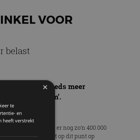
INKEL VOOR
 belast
 in Nederland steeds meer
×
et ‘laadpaalalarm’.
keer te
tentie- en
 heeft verstrekt
auto’s, maar er zijn er nog zo’n 400.000
men. De overheid lijkt op dit punt op