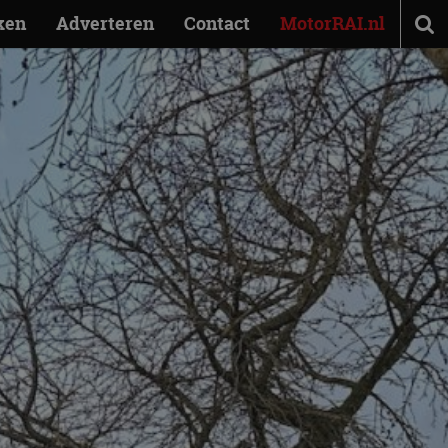
ken
Adverteren
Contact
MotorRAI.nl