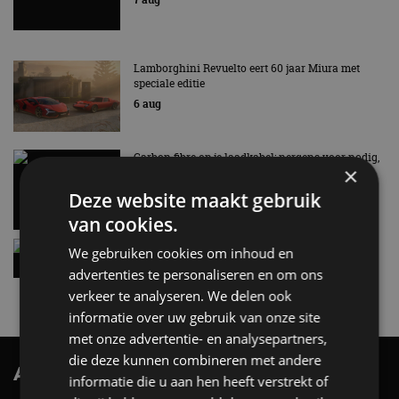
Lamborghini Revuelto eert 60 jaar Miura met
speciale editie
6 aug
Carbon fibre op je laadkabel: nergens voor nodig,
×
en precies daarom geweldig
5 aug
Deze website maakt gebruik
van cookies.
Hennessey Blackbird krijgt atmosferische V8 en
We gebruiken cookies om inhoud en
handbak: soms is eenvoud leuker
advertenties te personaliseren en om ons
5 aug
verkeer te analyseren. We delen ook
informatie over uw gebruik van onze site
met onze advertentie- en analysepartners,
die deze kunnen combineren met andere
AutoRAI.nl TV
SUBSCRIBE
informatie die u aan hen heeft verstrekt of