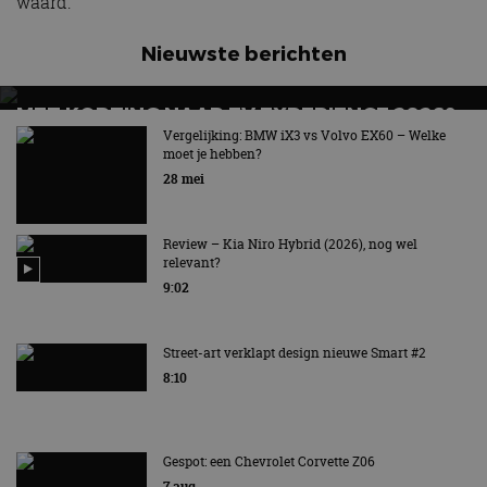
waard.
Nieuwste berichten
MET KORTING NAAR EV EXPERIENCE 2026?
AUTORAI REGELT HET!
Vergelijking: BMW iX3 vs Volvo EX60 – Welke
moet je hebben?
EV Experience 2026 van 24 tot 26 september
28 mei
Review – Kia Niro Hybrid (2026), nog wel
relevant?
9:02
Street-art verklapt design nieuwe Smart #2
8:10
Gespot: een Chevrolet Corvette Z06
7 aug