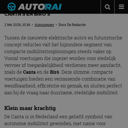
INNOVATIE IN KLEINE MOBILITEIT: NIEUWE
CANTA’S EN BIRÒ’S
Autonieuws
2 feb 2026, 10:34
•
Autonieuws
• Door
De Redactie
Podcast
Tussen de nieuwste elektrische auto’s en futuristische
Autotests
concept vehicles valt het bijzondere segment van
compacte mobiliteitsoplossingen steeds vaker op.
Automerken
Vooral voertuigen die ingezet worden voor stedelijk
Adverteren
vervoer of toegankelijkheid verdienen meer aandacht,
zoals de
Canta
en de
Birò
. Deze slimme, compacte
Contact
voertuigen bieden een verrassende combinatie van
MotorRAI.nl
wendbaarheid, efficiëntie en gemak, en sluiten perfect
aan bij de vraag naar duurzame, stedelijke mobiliteit.
Klein maar krachtig
De Canta is in Nederland een geliefd symbool van
autonome mobiliteit geworden, met name voor