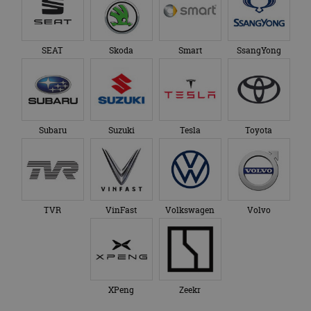
SEAT
Skoda
Smart
SsangYong
Subaru
Suzuki
Tesla
Toyota
TVR
VinFast
Volkswagen
Volvo
XPeng
Zeekr