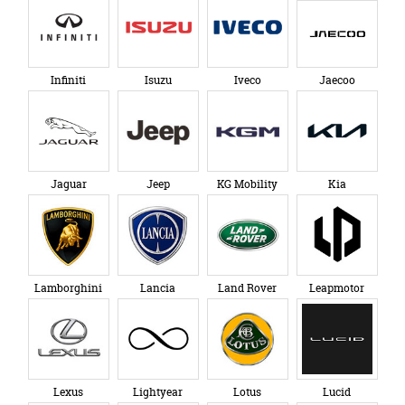
Infiniti
Isuzu
Iveco
Jaecoo
Jaguar
Jeep
KG Mobility
Kia
Lamborghini
Lancia
Land Rover
Leapmotor
Lexus
Lightyear
Lotus
Lucid