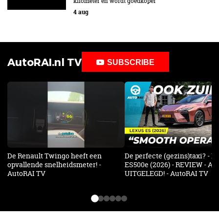
kilometer en wordt goedkoper
4 aug
AutoRAI.nl TV
SUBSCRIBE
De Renault Twingo heeft een
De perfecte (gezins)taxi? - 
opvallende snelheidsmeter! -
ES500e (2026) - REVIEW - AL
AutoRAI TV
UITGELEGD! - AutoRAI TV