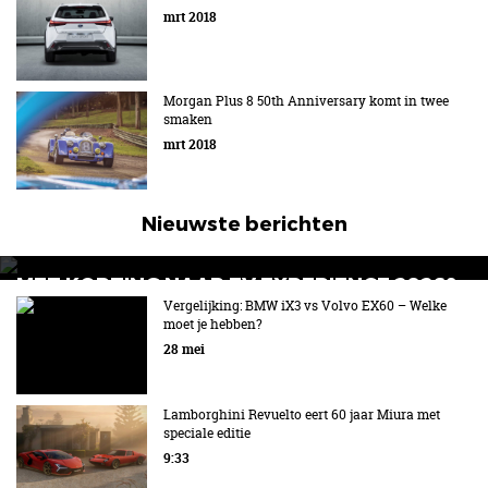
mrt 2018
Morgan Plus 8 50th Anniversary komt in twee
smaken
mrt 2018
Nieuwste berichten
MET KORTING NAAR EV EXPERIENCE 2026?
AUTORAI REGELT HET!
Vergelijking: BMW iX3 vs Volvo EX60 – Welke
moet je hebben?
EV Experience 2026 van 24 tot 26 september
28 mei
Lamborghini Revuelto eert 60 jaar Miura met
speciale editie
9:33