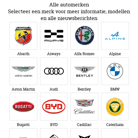
Alle automerken
Selecteer een merk voor meer informatie, modellen
en alle nieuwsberichten
Abarth
Aiways
Alfa Romeo
Alpine
Aston Martin
Audi
Bentley
BMW
Bugatti
BYD
Cadillac
Caterham