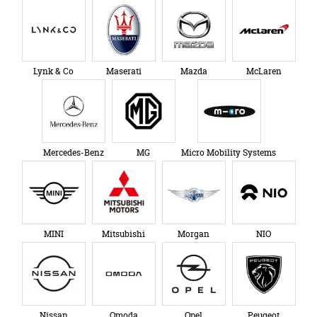
Lynk & Co
Maserati
Mazda
McLaren
Mercedes-Benz
MG
Micro Mobility Systems
MINI
Mitsubishi
Morgan
NIO
Nissan
Omoda
Opel
Peugeot