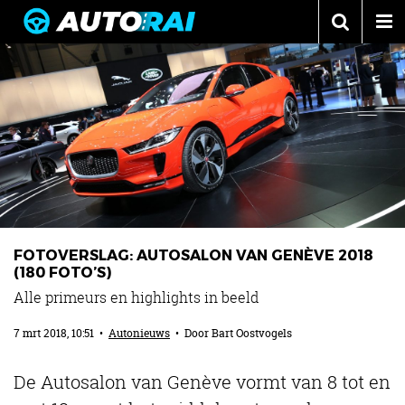
Autonieuws
Podcast
Autotests
Automerken
Adverteren
Contact
FOTOVERSLAG: AUTOSALON VAN GENÈVE 2018
MotorRAI.nl
(180 FOTO’S)
Alle primeurs en highlights in beeld
7 mrt 2018, 10:51
•
Autonieuws
• Door
Bart Oostvogels
De Autosalon van Genève vormt van 8 tot en