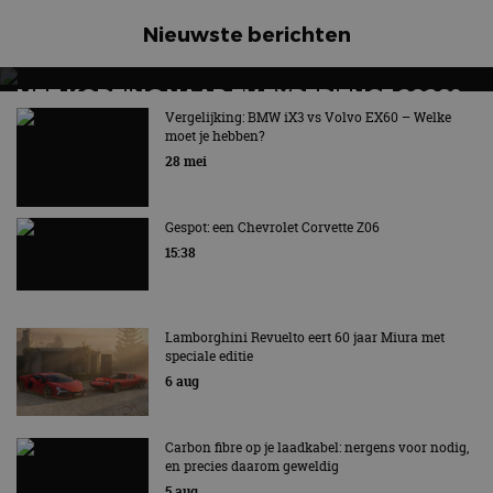
Nieuwste berichten
MET KORTING NAAR EV EXPERIENCE 2026?
AUTORAI REGELT HET!
Vergelijking: BMW iX3 vs Volvo EX60 – Welke
moet je hebben?
EV Experience 2026 van 24 tot 26 september
28 mei
Gespot: een Chevrolet Corvette Z06
15:38
Lamborghini Revuelto eert 60 jaar Miura met
speciale editie
6 aug
Carbon fibre op je laadkabel: nergens voor nodig,
en precies daarom geweldig
5 aug