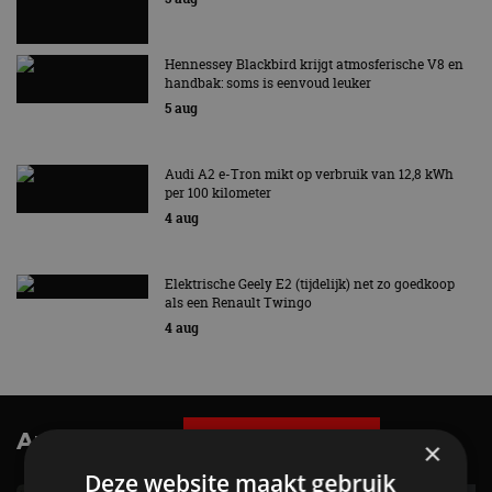
Hennessey Blackbird krijgt atmosferische V8 en
handbak: soms is eenvoud leuker
5 aug
Audi A2 e-Tron mikt op verbruik van 12,8 kWh
per 100 kilometer
4 aug
Elektrische Geely E2 (tijdelijk) net zo goedkoop
als een Renault Twingo
4 aug
AutoRAI.nl TV
SUBSCRIBE
×
Deze website maakt gebruik