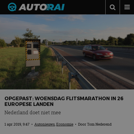
Autonieuws
Podcast
Autotests
Automerken
Adverteren
Contact
MotorRAI.nl
OPGEPAST: WOENSDAG FLITSMARATHON IN 26
EUROPESE LANDEN
Nederland doet niet mee
1 apr 2019, 9:47
•
Autonieuws
,
Economie
• Door
Tom Nederend