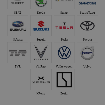
SEAT
Skoda
Smart
SsangYong
Subaru
Suzuki
Tesla
Toyota
TVR
VinFast
Volkswagen
Volvo
XPeng
Zeekr