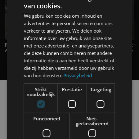
van cookies.
We gebruiken cookies om inhoud en
advertenties te personaliseren en om ons
verkeer te analyseren. We delen ook
informatie over uw gebruik van onze site
Raad jij onze nieuwe duurtester? -
De Renault Twingo heeft een
met onze advertentie- en analysepartners,
AutoRAI TV
opvallende snelheidsmeter! -
die deze kunnen combineren met andere
AutoRAI TV
informatie die u aan hen heeft verstrekt of
die zij hebben verzameld door uw gebruik
van hun diensten.
Privacybeleid
Strikt
Prestatie
Targeting
Alle automerken
noodzakelijk
Selecteer een merk voor meer informatie, modellen
en alle nieuwsberichten
Functioneel
Niet-
geclassificeerd