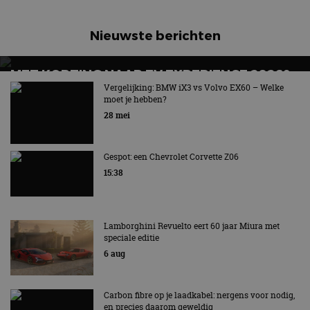
Nieuwste berichten
MET KORTING NAAR EV EXPERIENCE 2026?
AUTORAI REGELT HET!
Vergelijking: BMW iX3 vs Volvo EX60 – Welke
moet je hebben?
EV Experience 2026 van 24 tot 26 september
28 mei
Gespot: een Chevrolet Corvette Z06
15:38
Lamborghini Revuelto eert 60 jaar Miura met
speciale editie
6 aug
Carbon fibre op je laadkabel: nergens voor nodig,
en precies daarom geweldig