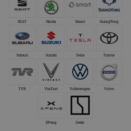
SEAT
Skoda
Smart
SsangYong
Subaru
Suzuki
Tesla
Toyota
TVR
VinFast
Volkswagen
Volvo
XPeng
Zeekr