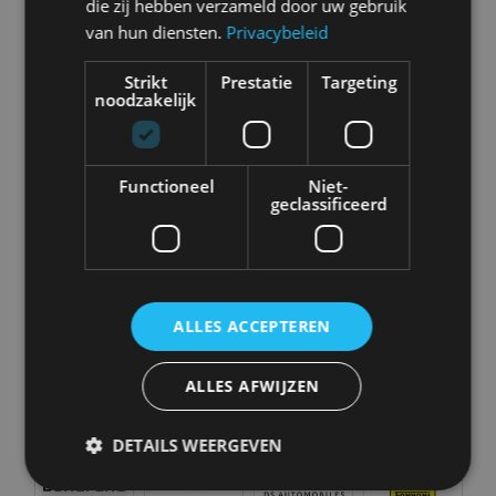
die zij hebben verzameld door uw gebruik
Abarth
Aiways
Alfa Romeo
Alpine
van hun diensten.
Privacybeleid
Strikt
Prestatie
Targeting
noodzakelijk
Aston Martin
Audi
Bentley
BMW
Functioneel
Niet-
geclassificeerd
Bugatti
BYD
Cadillac
Caterham
ALLES ACCEPTEREN
ALLES AFWIJZEN
Chevrolet
Citroën
Cupra
Dacia
DETAILS WEERGEVEN