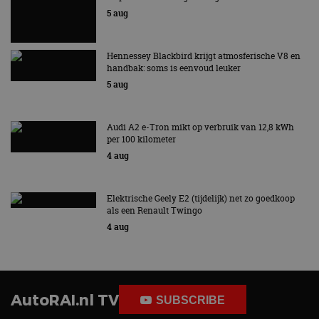
5 aug
Hennessey Blackbird krijgt atmosferische V8 en
handbak: soms is eenvoud leuker
5 aug
Audi A2 e-Tron mikt op verbruik van 12,8 kWh
per 100 kilometer
4 aug
Elektrische Geely E2 (tijdelijk) net zo goedkoop
als een Renault Twingo
4 aug
AutoRAI.nl TV
SUBSCRIBE