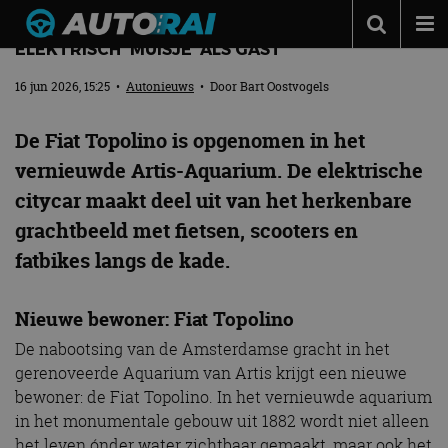
ARTIS-AQUARIUM HEEFT EEN OPVALLEND
ELEKTRISCH ‘MUISJE’ ALS GAST
Autonieuws
16 jun 2026, 15:25
•
Autonieuws
• Door
Bart Oostvogels
Podcast
De Fiat Topolino is opgenomen in het
Autotests
vernieuwde Artis-Aquarium. De elektrische
Automerken
citycar maakt deel uit van het herkenbare
Adverteren
grachtbeeld met fietsen, scooters en
Contact
fatbikes langs de kade.
MotorRAI.nl
Nieuwe bewoner: Fiat Topolino
De nabootsing van de Amsterdamse gracht in het
gerenoveerde Aquarium van Artis krijgt een nieuwe
bewoner: de Fiat Topolino. In het vernieuwde aquarium
in het monumentale gebouw uit 1882 wordt niet alleen
het leven ónder water zichtbaar gemaakt, maar ook het