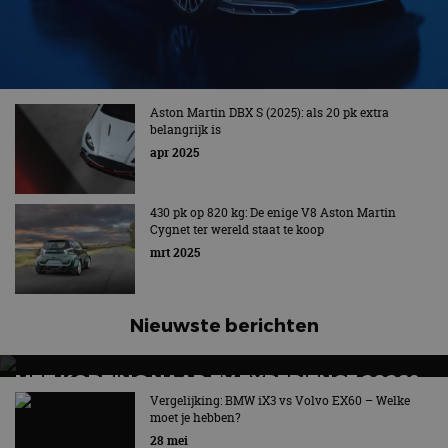
Aston Martin DBX S (2025): als 20 pk extra
belangrijk is
apr 2025
430 pk op 820 kg: De enige V8 Aston Martin
Cygnet ter wereld staat te koop
mrt 2025
Nieuwste berichten
MET KORTING NAAR EV EXPERIENCE 2026?
AUTORAI REGELT HET!
Vergelijking: BMW iX3 vs Volvo EX60 – Welke
moet je hebben?
EV Experience 2026 van 24 tot 26 september
28 mei