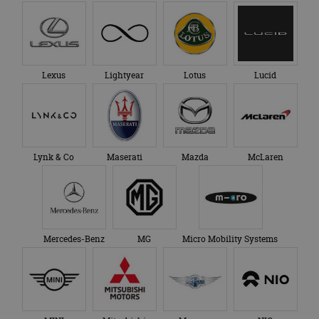
Lexus
Lightyear
Lotus
Lucid
Lynk & Co
Maserati
Mazda
McLaren
Mercedes-Benz
MG
Micro Mobility Systems