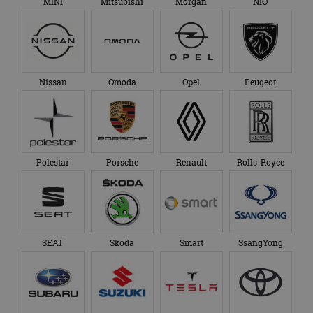
MINI
Mitsubishi
Morgan
NIO
Nissan
Omoda
Opel
Peugeot
Polestar
Porsche
Renault
Rolls-Royce
SEAT
Skoda
Smart
SsangYong