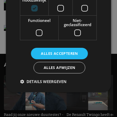
noodzakelijk
Audi A2 e-Tron mikt op verbruik van 12,8 kWh
per 100 kilometer
4 aug
Functioneel
Niet-
geclassificeerd
Elektrische Geely E2 (tijdelijk) net zo goedkoop
als een Renault Twingo
4 aug
ALLES ACCEPTEREN
AutoRAI.nl TV
SUBSCRIBE
ALLES AFWIJZEN
DETAILS WEERGEVEN
Strikt noodzakelijk
Prestatie
Targeting
Functioneel
Niet-geclassificeerd
Raad jij onze nieuwe duurtester? -
De Renault Twingo heeft een