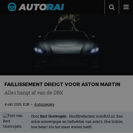
Autonieuws
Podcast
Autotests
Automerken
Adverteren
Contact
FAILLISSEMENT DREIGT VOOR ASTON MARTIN
MotorRAI.nl
Alles hangt af van de DBX
4 okt 2019, 8:38
•
Autonieuws
Door
Bart Oostvogels
. Hoofdredacteur AutoRAI.nl. Een
échte nieuwsjager en liefhebber van auto’s. Hoe lichter,
hoe beter! Als het maar wielen heeft.