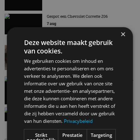
Gespot: een Chevrolet Corvette Z06
7 aug
×
Deze website maakt gebruik
Lamborghini Revuelto eert 60 jaar Miura met
van cookies.
speciale editie
6 aug
We gebruiken cookies om inhoud en
advertenties te personaliseren en om ons
verkeer te analyseren. We delen ook
Carbon fibre op je laadkabel: nergens voor nodig,
informatie over uw gebruik van onze site
en precies daarom geweldig
met onze advertentie- en analysepartners,
5 aug
die deze kunnen combineren met andere
informatie die u aan hen heeft verstrekt of
Hennessey Blackbird krijgt atmosferische V8 en
die zij hebben verzameld door uw gebruik
handbak: soms is eenvoud leuker
van hun diensten.
Privacybeleid
5 aug
Strikt
Prestatie
Targeting