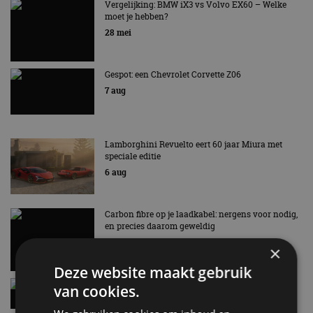
AUTORAI REGELT HET!
Vergelijking: BMW iX3 vs Volvo EX60 – Welke
moet je hebben?
EV Experience 2026 van 24 tot 26 september
28 mei
Gespot: een Chevrolet Corvette Z06
7 aug
Lamborghini Revuelto eert 60 jaar Miura met
speciale editie
6 aug
Carbon fibre op je laadkabel: nergens voor nodig,
en precies daarom geweldig
5 aug
×
Deze website maakt gebruik
Hennessey Blackbird krijgt atmosferische V8 en
van cookies.
handbak: soms is eenvoud leuker
5 aug