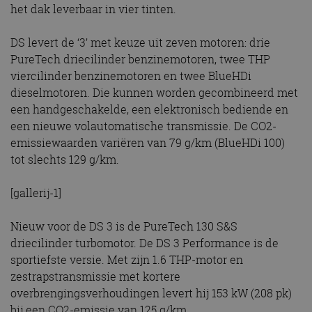
het dak leverbaar in vier tinten.
DS levert de ‘3’ met keuze uit zeven motoren: drie
PureTech driecilinder benzinemotoren, twee THP
viercilinder benzinemotoren en twee BlueHDi
dieselmotoren. Die kunnen worden gecombineerd met
een handgeschakelde, een elektronisch bediende en
een nieuwe volautomatische transmissie. De CO2-
emissiewaarden variëren van 79 g/km (BlueHDi 100)
tot slechts 129 g/km.
[gallerij-1]
Nieuw voor de DS 3 is de PureTech 130 S&S
driecilinder turbomotor. De DS 3 Performance is de
sportiefste versie. Met zijn 1.6 THP-motor en
zestrapstransmissie met kortere
overbrengingsverhoudingen levert hij 153 kW (208 pk)
bij een CO2-emissie van 125 g/km.