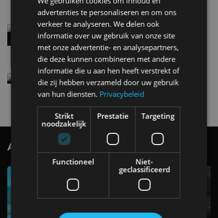
We gebruiken cookies om inhoud en
advertenties te personaliseren en om ons
verkeer te analyseren. We delen ook
Audi A2 e-Tron mikt op verbruik van 12,8 kWh
informatie over uw gebruik van onze site
per 100 kilometer
met onze advertentie- en analysepartners,
4 aug
die deze kunnen combineren met andere
informatie die u aan hen heeft verstrekt of
Elektrische Geely E2 (tijdelijk) net zo goedkoop
die zij hebben verzameld door uw gebruik
als een Renault Twingo
van hun diensten.
Privacybeleid
4 aug
Strikt
Prestatie
Targeting
noodzakelijk
AutoRAI.nl TV
SUBSCRIBE
Functioneel
Niet-
geclassificeerd