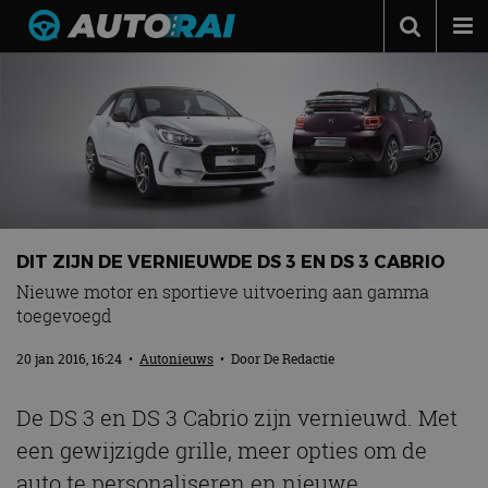
Autonieuws
Podcast
Autotests
Automerken
Adverteren
DIT ZIJN DE VERNIEUWDE DS 3 EN DS 3 CABRIO
Contact
Nieuwe motor en sportieve uitvoering aan gamma
toegevoegd
MotorRAI.nl
20 jan 2016, 16:24
•
Autonieuws
• Door
De Redactie
De DS 3 en DS 3 Cabrio zijn vernieuwd. Met
een gewijzigde grille, meer opties om de
auto te personaliseren en nieuwe