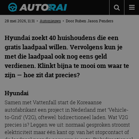
DIT MERK DEELT GRATIS LAADPALEN UIT
Autonieuws
28 mei 2026, 11:31
•
Autonieuws
• Door
Ruben Jason Penders
Podcast
Hyundai zoekt 40 huishoudens die een
Autotests
gratis laadpaal willen. Vervolgens kun je
met die laadpaal ook nog eens geld
Automerken
verdienen. Klinkt bijna te mooi om waar te
Adverteren
zijn — hoe zit dat precies?
Contact
MotorRAI.nl
Hyundai
Samen met Vattenfall start de Koreaanse
autofabrikant een project in Nederland met ‘Vehicle-
to-Grid’ (V2G), oftewel: bidirectioneel laden. Wat V2G
precies is? Leggen we uit: normaal gesproken stroomt
elektriciteit maar één kant op: van het stopcontact of