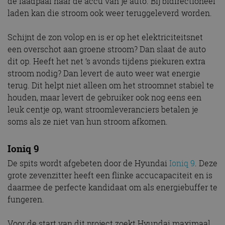
de laadpaal naar de accu van je auto. Bij bidirectioneel
laden kan die stroom ook weer teruggeleverd worden.
Schijnt de zon volop en is er op het elektriciteitsnet
een overschot aan groene stroom? Dan slaat de auto
dit op. Heeft het net ’s avonds tijdens piekuren extra
stroom nodig? Dan levert de auto weer wat energie
terug. Dit helpt niet alleen om het stroomnet stabiel te
houden, maar levert de gebruiker ook nog eens een
leuk centje op, want stroomleveranciers betalen je
soms als ze niet van hun stroom afkomen.
Ioniq 9
De spits wordt afgebeten door de Hyundai
Ioniq 9
. Deze
grote zevenzitter heeft een flinke accucapaciteit en is
daarmee de perfecte kandidaat om als energiebuffer te
fungeren.
Voor de start van dit project zoekt Hyundai maximaal