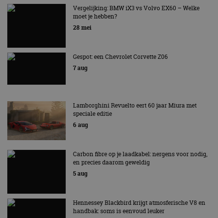
AUTORAI REGELT HET!
Vergelijking: BMW iX3 vs Volvo EX60 – Welke
moet je hebben?
EV Experience 2026 van 24 tot 26 september
28 mei
Gespot: een Chevrolet Corvette Z06
7 aug
Lamborghini Revuelto eert 60 jaar Miura met
speciale editie
6 aug
Carbon fibre op je laadkabel: nergens voor nodig,
en precies daarom geweldig
5 aug
Hennessey Blackbird krijgt atmosferische V8 en
handbak: soms is eenvoud leuker