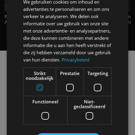
We gebruiken cookies om inhoud en
advertenties te personaliseren en om ons
verkeer te analyseren. We delen ook
Raad jij onze nieuwe duurtester? -
De Renault Twingo heeft een
AutoRAI TV
opvallende snelheidsmeter! -
informatie over uw gebruik van onze site
AutoRAI TV
met onze advertentie- en analysepartners,
die deze kunnen combineren met andere
informatie die u aan hen heeft verstrekt of
die zij hebben verzameld door uw gebruik
van hun diensten.
Privacybeleid
Alle automerken
Selecteer een merk voor meer informatie, modellen
en alle nieuwsberichten
Strikt
Prestatie
Targeting
noodzakelijk
Functioneel
Niet-
geclassificeerd
Abarth
Aiways
Alfa Romeo
Alpine