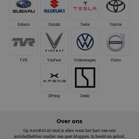
Subaru
Suzuki
Tesla
Toyota
TVR
VinFast
Volkswagen
Volvo
XPeng
Zeekr
Over ons
Op AutoRAI.nl vind je alles waar het hart van een
autoliefhebber sneller van gaat kloppen. In beeld én geluid,