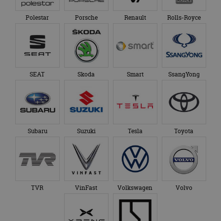
Polestar
Porsche
Renault
Rolls-Royce
SEAT
Skoda
Smart
SsangYong
Subaru
Suzuki
Tesla
Toyota
TVR
VinFast
Volkswagen
Volvo