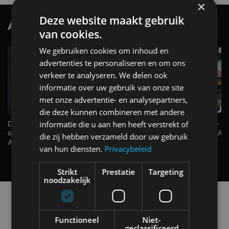
×
Deze website maakt gebruik
AutoRAI.nl TV
SUBSCRIBE
van cookies.
We gebruiken cookies om inhoud en
advertenties te personaliseren en om ons
verkeer te analyseren. We delen ook
informatie over uw gebruik van onze site
met onze advertentie- en analysepartners,
die deze kunnen combineren met andere
De Renault Twingo heeft een
De perfecte (gezins)taxi? - 
informatie die u aan hen heeft verstrekt of
opvallende snelheidsmeter! -
ES500e (2026) - REVIEW - AL
die zij hebben verzameld door uw gebruik
AutoRAI TV
UITGELEGD! - AutoRAI TV
van hun diensten.
Privacybeleid
Strikt
Prestatie
Targeting
noodzakelijk
Alle automerken
Selecteer een merk voor meer informatie, modellen
en alle nieuwsberichten
Functioneel
Niet-
geclassificeerd