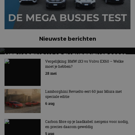
Nieuwste berichten
MET KORTING NAAR EV EXPERIENCE 2026?
AUTORAI REGELT HET!
Vergelijking: BMW iX3 vs Volvo EX60 – Welke
moet je hebben?
EV Experience 2026 van 24 tot 26 september
28 mei
Lamborghini Revuelto eert 60 jaar Miura met
speciale editie
6 aug
Carbon fibre op je laadkabel: nergens voor nodig,
en precies daarom geweldig
5 aug