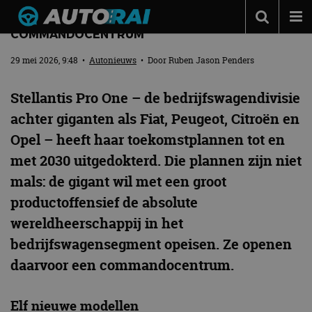
DEZE AUTOFABRIKANT START EEN
COMMANDOCENTRUM
Autonieuws
29 mei 2026, 9:48
•
Autonieuws
• Door
Ruben Jason Penders
Podcast
Stellantis Pro One – de bedrijfswagendivisie
Autotests
achter giganten als Fiat, Peugeot, Citroën en
Automerken
Opel – heeft haar toekomstplannen tot en
Adverteren
met 2030 uitgedokterd. Die plannen zijn niet
Contact
mals: de gigant wil met een groot
productoffensief de absolute
MotorRAI.nl
wereldheerschappij in het
bedrijfswagensegment opeisen. Ze openen
daarvoor een commandocentrum.
Elf nieuwe modellen