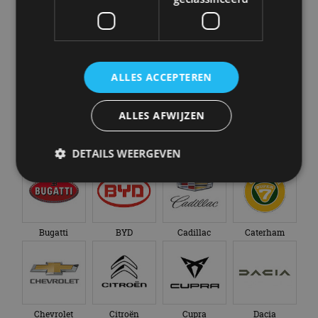
Abarth
Aiways
Alfa Romeo
Alpine
ALLES ACCEPTEREN
ALLES AFWIJZEN
Aston Martin
Audi
Bentley
BMW
DETAILS WEERGEVEN
Strikt noodzakelijk
Prestatie
Targeting
Functioneel
Niet-geclassificeerd
Bugatti
BYD
Cadillac
Caterham
Strikt noodzakelijke cookies maken de
kernfunctionaliteiten van de website mogelijk, zoals
gebruikersaanmelding en accountbeheer. De
website kan niet goed worden gebruikt zonder de
strikt noodzakelijke cookies.
Chevrolet
Citroën
Cupra
Dacia